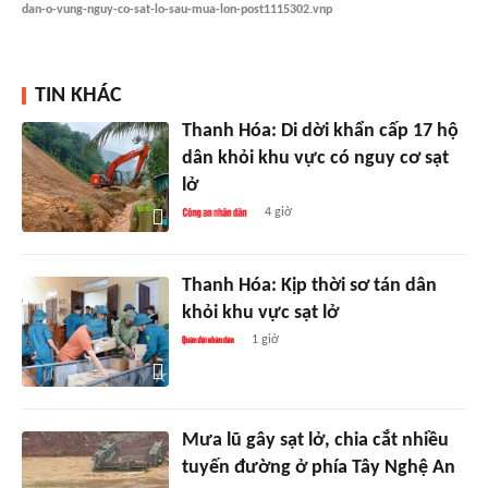
dan-o-vung-nguy-co-sat-lo-sau-mua-lon-post1115302.vnp
TIN KHÁC
Thanh Hóa: Di dời khẩn cấp 17 hộ
dân khỏi khu vực có nguy cơ sạt
lở
4 giờ
Thanh Hóa: Kịp thời sơ tán dân
khỏi khu vực sạt lở
1 giờ
Mưa lũ gây sạt lở, chia cắt nhiều
tuyến đường ở phía Tây Nghệ An