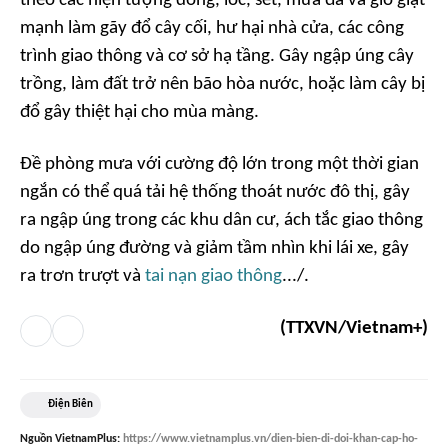
theo các hiện tượng dông, lốc, sét, mưa đá và gió giật
mạnh làm gãy đổ cây cối, hư hại nhà cửa, các công
trình giao thông và cơ sở hạ tầng. Gây ngập úng cây
trồng, làm đất trở nên bão hòa nước, hoặc làm cây bị
đổ gây thiệt hại cho mùa màng.
Đề phòng mưa với cường độ lớn trong một thời gian
ngắn có thể quá tải hệ thống thoát nước đô thị, gây
ra ngập úng trong các khu dân cư, ách tắc giao thông
do ngập úng đường và giảm tầm nhìn khi lái xe, gây
ra trơn trượt và
tai nạn giao thông
.../.
(TTXVN/Vietnam+)
Điện Biên
Nguồn
VietnamPlus
:
https://www.vietnamplus.vn/dien-bien-di-doi-khan-cap-ho-