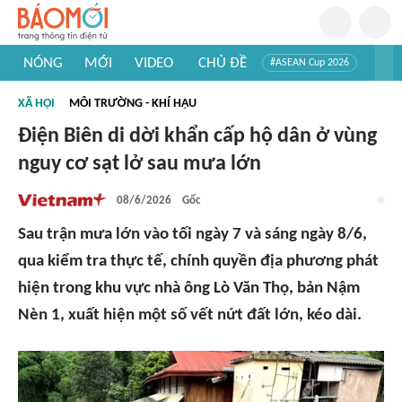
NÓNG
MỚI
VIDEO
CHỦ ĐỀ
#ASEAN Cup 2026
#Trí tuệ nhân tạo
#Mỹ - Iran
#Khám phá Việt Nam
XÃ HỘI
MÔI TRƯỜNG - KHÍ HẬU
#Khám phá thế giới
Điện Biên di dời khẩn cấp hộ dân ở vùng
nguy cơ sạt lở sau mưa lớn
08/6/2026
Gốc
Sau trận mưa lớn vào tối ngày 7 và sáng ngày 8/6,
qua kiểm tra thực tế, chính quyền địa phương phát
hiện trong khu vực nhà ông Lò Văn Thọ, bản Nậm
Nèn 1, xuất hiện một số vết nứt đất lớn, kéo dài.