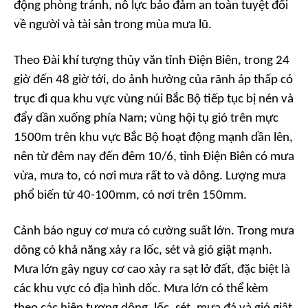
động phòng tránh, nỗ lực bảo đảm an toàn tuyệt đối
về người và tài sản trong mùa mưa lũ.
Theo Đài khí tượng thủy văn tỉnh Điện Biên, trong 24
giờ đến 48 giờ tới, do ảnh hưởng của rãnh áp thấp có
trục đi qua khu vực vùng núi Bắc Bộ tiếp tục bị nén và
đẩy dần xuống phía Nam; vùng hội tụ gió trên mực
1500m trên khu vực Bắc Bộ hoạt động mạnh dần lên,
nên từ đêm nay đến đêm 10/6, tỉnh Điện Biên có mưa
vừa, mưa to, có nơi mưa rất to và dông. Lượng mưa
phổ biến từ 40-100mm, có nơi trên 150mm.
Cảnh báo nguy cơ mưa có cường suất lớn. Trong mưa
dông có khả năng xảy ra lốc, sét và gió giật mạnh.
Mưa lớn gây nguy cơ cao xảy ra sạt lở đất, đặc biệt là
các khu vực có địa hình dốc. Mưa lớn có thể kèm