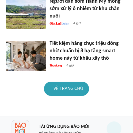
Người dân xóm Hanh Mỹ mong
sớm xử lý ô nhiễm từ khu chăn
nuôi
4 giờ
Tiết kiệm hàng chục triệu đồng
nhờ chuẩn bị 8 hạ tầng smart
home này từ khâu xây thô
4 giờ
VỀ TRANG CHỦ
TẢI ỨNG DỤNG BÁO MỚI