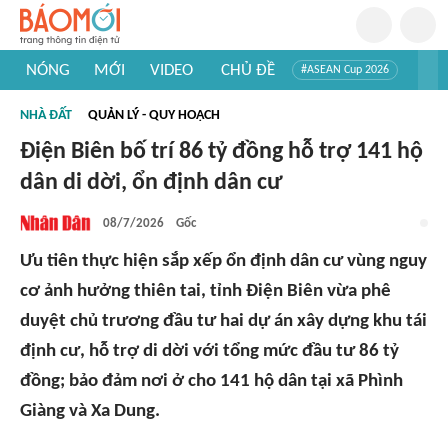
NÓNG
MỚI
VIDEO
CHỦ ĐỀ
#ASEAN Cup 2026
#Trí tuệ nhân tạo
#Mỹ - Iran
#Khám phá Việt Nam
NHÀ ĐẤT
QUẢN LÝ - QUY HOẠCH
#Khám phá thế giới
Điện Biên bố trí 86 tỷ đồng hỗ trợ 141 hộ
dân di dời, ổn định dân cư
08/7/2026
Gốc
Ưu tiên thực hiện sắp xếp ổn định dân cư vùng nguy
cơ ảnh hưởng thiên tai, tỉnh Điện Biên vừa phê
duyệt chủ trương đầu tư hai dự án xây dựng khu tái
định cư, hỗ trợ di dời với tổng mức đầu tư 86 tỷ
đồng; bảo đảm nơi ở cho 141 hộ dân tại xã Phình
Giàng và Xa Dung.