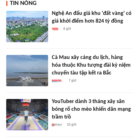
TIN NÓNG
Nghệ An đấu giá khu 'đất vàng' có
giá khởi điểm hơn 824 tỷ đồng
6 giờ
Cà Mau xây cảng du lịch, hàng
hóa thuộc Khu tượng đài kỷ niệm
chuyến tàu tập kết ra Bắc
7 giờ
YouTuber dành 3 tháng xây sân
bóng rổ cho mèo khiến dân mạng
trầm trồ
10 giờ