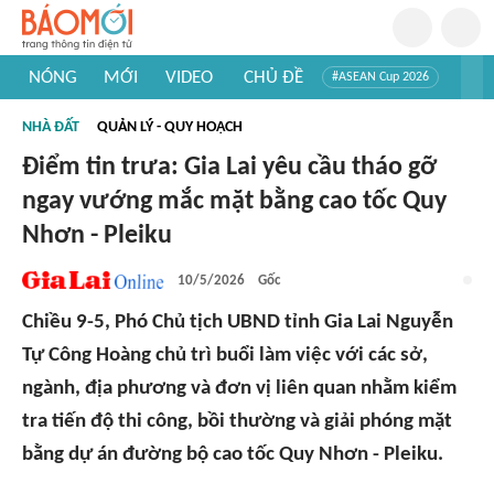
NÓNG
MỚI
VIDEO
CHỦ ĐỀ
#ASEAN Cup 2026
#Trí tuệ nhân tạo
#Mỹ - Iran
#Khám phá Việt Nam
NHÀ ĐẤT
QUẢN LÝ - QUY HOẠCH
#Khám phá thế giới
Điểm tin trưa: Gia Lai yêu cầu tháo gỡ
ngay vướng mắc mặt bằng cao tốc Quy
Nhơn - Pleiku
10/5/2026
Gốc
Chiều 9-5, Phó Chủ tịch UBND tỉnh Gia Lai Nguyễn
Tự Công Hoàng chủ trì buổi làm việc với các sở,
ngành, địa phương và đơn vị liên quan nhằm kiểm
tra tiến độ thi công, bồi thường và giải phóng mặt
bằng dự án đường bộ cao tốc Quy Nhơn - Pleiku.