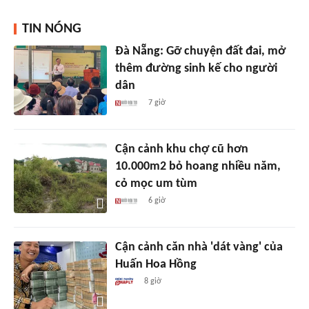
TIN NÓNG
Đà Nẵng: Gỡ chuyện đất đai, mở
thêm đường sinh kế cho người
dân
7 giờ
Cận cảnh khu chợ cũ hơn
10.000m2 bỏ hoang nhiều năm,
cỏ mọc um tùm
6 giờ
Cận cảnh căn nhà 'dát vàng' của
Huấn Hoa Hồng
8 giờ