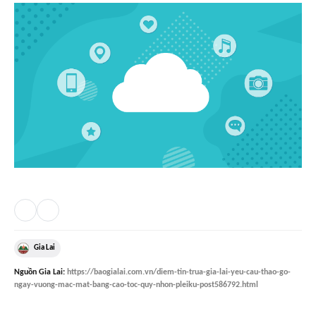
Gia Lai
Nguồn
Gia Lai
:
https://baogialai.com.vn/diem-tin-trua-gia-lai-yeu-cau-thao-go-
ngay-vuong-mac-mat-bang-cao-toc-quy-nhon-pleiku-post586792.html