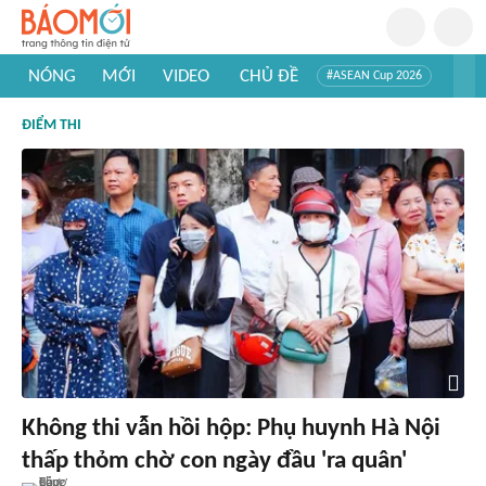
NÓNG
MỚI
VIDEO
CHỦ ĐỀ
#ASEAN Cup 2026
#Trí tuệ nhân tạo
#Mỹ - Iran
#Khám phá Việt Nam
ĐIỂM THI
#Khám phá thế giới
Không thi vẫn hồi hộp: Phụ huynh Hà Nội
thấp thỏm chờ con ngày đầu 'ra quân'