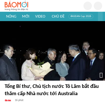
NÓNG
MỚI
VIDEO
CHỦ ĐỀ
#ASEAN Cup 2026
#Trí tuệ nhân tạo
#Mỹ - Iran
#Khám phá Việt Nam
#Khám phá thế giới
Tổng Bí thư, Chủ tịch nước Tô Lâm bắt đầu
thăm cấp Nhà nước tới Australia
16 phút