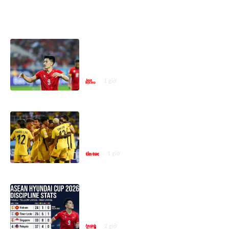
ASEAN CUP 2026
ASEAN Cup 2026: Đình Bắc là Vua
phá lưới vòng bảng nhưng vẫn
xếp sau cầu thủ này
1 giờ
Nhật ký ASEAN Cup ngày 9/8: Đội
tuyển Việt Nam gặp Malaysia ở
bán kết ASEAN Cup 2026
1 giờ
Indonesia phạm lỗi nhiều nhất
trước khi bị loại khỏi ASEAN Cup
2026
2 giờ