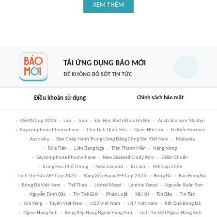
XEM THÊM
TẢI ỨNG DỤNG BÁO MỚI
ĐỂ KHÔNG BỎ SÓT TIN TỨC
Điều khoản sử dụng
Chính sách bảo mật
ASEAN Cup 2026
Lào
Iran
Đại Học Bách Khoa Hà Nội
Australia Sam Mostyn
Xaysomphone Phomvihane
Chủ Tịch Quốc Hội
Quốc Hội Lào
Eo Biển Hormuz
Australia
Ban Chấp Hành Trung Ương Đảng Cộng Sản Việt Nam
Malaysia
Rửa Tiền
Liên Bang Nga
Trần Thanh Mẫn
Nắng Nóng
Saysomphone Phomvihane
New Zealand Cindy Kiro
Điểm Chuẩn
Trung Học Phổ Thông
New Zealand
Tô Lâm
AFF Cup 2026
Lịch Thi Đấu AFF Cup 2026
Bảng Xếp Hạng AFF Cup 2026
Bóng Đá
Báo Bóng Đá
Bóng Đá Việt Nam
Thể Thao
Lionel Messi
Lamine Yamal
Nguyễn Xuân Son
Nguyễn Đình Bắc
Tin Thế Giới
Pháp Luật
Xã Hội
Tin Bão
Tin Tức
Giá Vàng
Tuyển Việt Nam
U23 Việt Nam
U17 Việt Nam
Kết Quả Bóng Đá
Ngoại Hạng Anh
Bảng Xếp Hạng Ngoại Hạng Anh
Lịch Thi Đấu Ngoại Hạng Anh