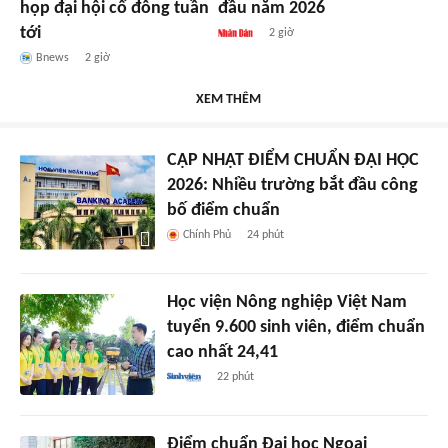
họp đại hội cổ đông tuần
đầu năm 2026
tới
2 giờ
Bnews
2 giờ
XEM THÊM
CẬP NHẬT ĐIỂM CHUẨN ĐẠI HỌC
2026: Nhiều trường bắt đầu công
bố điểm chuẩn
Chính Phủ
24 phút
Học viện Nông nghiệp Việt Nam
tuyển 9.600 sinh viên, điểm chuẩn
cao nhất 24,41
22 phút
Điểm chuẩn Đại học Ngoại