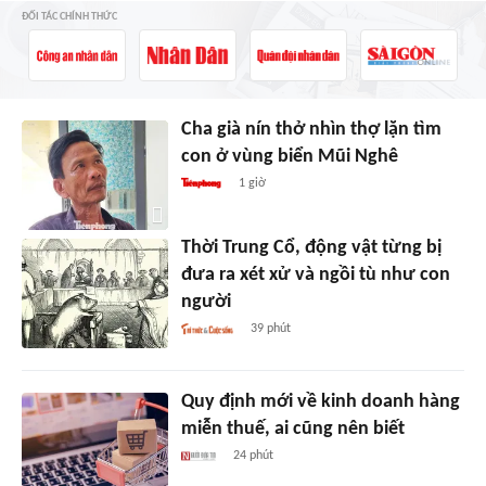
ĐỐI TÁC CHÍNH THỨC
Cha già nín thở nhìn thợ lặn tìm
con ở vùng biển Mũi Nghê
1 giờ
Thời Trung Cổ, động vật từng bị
đưa ra xét xử và ngồi tù như con
người
39 phút
Quy định mới về kinh doanh hàng
miễn thuế, ai cũng nên biết
24 phút