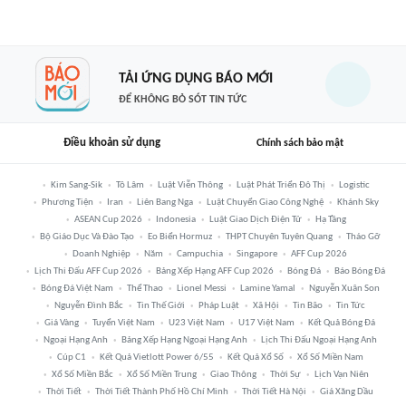
TẢI ỨNG DỤNG BÁO MỚI
ĐỂ KHÔNG BỎ SÓT TIN TỨC
Điều khoản sử dụng
Chính sách bảo mật
Kim Sang-Sik
Tô Lâm
Luật Viễn Thông
Luật Phát Triển Đô Thị
Logistic
Phương Tiện
Iran
Liên Bang Nga
Luật Chuyển Giao Công Nghệ
Khánh Sky
ASEAN Cup 2026
Indonesia
Luật Giao Dịch Điện Tử
Hạ Tầng
Bộ Giáo Dục Và Đào Tạo
Eo Biển Hormuz
THPT Chuyên Tuyên Quang
Tháo Gỡ
Doanh Nghiệp
Năm
Campuchia
Singapore
AFF Cup 2026
Lịch Thi Đấu AFF Cup 2026
Bảng Xếp Hạng AFF Cup 2026
Bóng Đá
Báo Bóng Đá
Bóng Đá Việt Nam
Thể Thao
Lionel Messi
Lamine Yamal
Nguyễn Xuân Son
Nguyễn Đình Bắc
Tin Thế Giới
Pháp Luật
Xã Hội
Tin Bão
Tin Tức
Giá Vàng
Tuyển Việt Nam
U23 Việt Nam
U17 Việt Nam
Kết Quả Bóng Đá
Ngoại Hạng Anh
Bảng Xếp Hạng Ngoại Hạng Anh
Lịch Thi Đấu Ngoại Hạng Anh
Cúp C1
Kết Quả Vietlott Power 6/55
Kết Quả Xổ Số
Xổ Số Miền Nam
Xổ Số Miền Bắc
Xổ Số Miền Trung
Giao Thông
Thời Sự
Lịch Vạn Niên
Thời Tiết
Thời Tiết Thành Phố Hồ Chí Minh
Thời Tiết Hà Nội
Giá Xăng Dầu