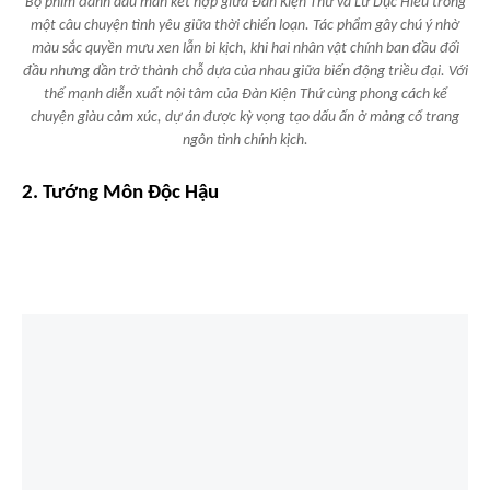
Bộ phim đánh dấu màn kết hợp giữa Đàn Kiện Thứ và Lư Dục Hiểu trong
một câu chuyện tình yêu giữa thời chiến loạn. Tác phẩm gây chú ý nhờ
màu sắc quyền mưu xen lẫn bi kịch, khi hai nhân vật chính ban đầu đối
đầu nhưng dần trở thành chỗ dựa của nhau giữa biến động triều đại. Với
thế mạnh diễn xuất nội tâm của Đàn Kiện Thứ cùng phong cách kể
chuyện giàu cảm xúc, dự án được kỳ vọng tạo dấu ấn ở mảng cổ trang
ngôn tình chính kịch.
2. Tướng Môn Độc Hậu