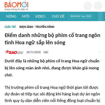
NÓNG
MỚI
VIDEO
CHỦ ĐỀ
#ASEAN Cup 2026
#Trí tuệ nhân tạo
#Mỹ - Iran
#Khám phá Việt Nam
GIẢI TRÍ
ĐIỆN ẢNH - TRUYỀN HÌNH
#Khám phá thế giới
Điểm danh những bộ phim cổ trang ngôn
tình Hoa ngữ sắp lên sóng
20/5/2026
Gốc
Dưới đây là những bộ phim cổ trang Hoa ngữ chuẩn
bị lên sóng màn ảnh nhỏ, đang được khán giả mong
chờ.
Thị trường phim cổ trang Hoa ngữ thời gian tới được
dự đoán sẽ tiếp tục sôi động khi hàng loạt dự án ngôn
tình quy tụ dàn diễn viên nổi tiếng đồng loạt chuẩn bị