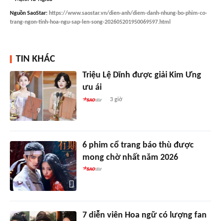
Nguồn
SaoStar
:
https://www.saostar.vn/dien-anh/diem-danh-nhung-bo-phim-co-
trang-ngon-tinh-hoa-ngu-sap-len-song-202605201950069597.html
TIN KHÁC
Triệu Lệ Dĩnh được giải Kim Ưng
ưu ái
3 giờ
6 phim cổ trang báo thù được
mong chờ nhất năm 2026
7 diễn viên Hoa ngữ có lượng fan