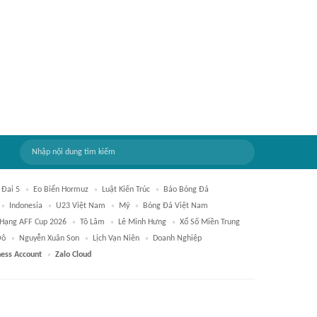
Đai 5
Eo Biển Hormuz
Luật Kiến Trúc
Báo Bóng Đá
Indonesia
U23 Việt Nam
Mỹ
Bóng Đá Việt Nam
Hạng AFF Cup 2026
Tô Lâm
Lê Minh Hưng
Xổ Số Miền Trung
Đô
Nguyễn Xuân Son
Lịch Vạn Niên
Doanh Nghiệp
ness Account
Zalo Cloud