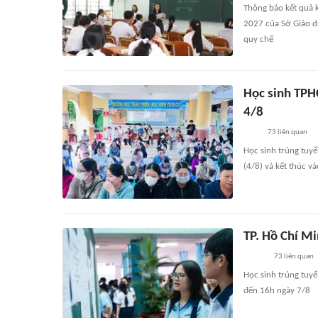
Thông báo kết quả 
2027 của Sở Giáo dụ
quy chế
Học sinh TPH
4/8
73
liên quan
Học sinh trúng tuy
(4/8) và kết thúc v
TP. Hồ Chí M
73
liên quan
Học sinh trúng tuy
đến 16h ngày 7/8