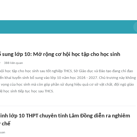
 sung lớp 10: Mở rộng cơ hội học tập cho học sinh
ờ
388
liên quan
i học tập cho học sinh sau tốt nghiệp THCS, Sở Giáo dục và Đào tạo đang chỉ đạo
iển khai tuyển sinh bổ sung vào lớp 10 năm học 2026 - 2027. Chủ trương này không
 vọng của học sinh mà còn góp phần sử dụng hiệu quả cơ sở vật chất, đội ngũ giáo
lệ học sinh tiếp tục học sau THCS.
 sinh lớp 10 THPT chuyên tỉnh Lâm Đồng diễn ra nghiêm
y chế
quan