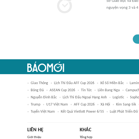
Sở Giáo dục và Đào
nguyện vọng 3 và 4
Giao Thông
Lịch Thi Đấu AFF Cup 2026
Xổ Số Miền Bắc
Lamin
Bóng Đá
ASEAN Cup 2026
Tin Tức
Liên Bang Nga
Campuch
Nguyễn Đình Bắc
Lịch Thi Đấu Ngoại Hạng Anh
Logistic
Soph
Trump
U17 Việt Nam
AFF Cup 2026
Xã Hội
Kim Sang-Sik
Tuyển Việt Nam
Kết Quả Vietlott Power 6/55
Luật Phát Triển Đô 
LIÊN HỆ
KHÁC
Giới thiệu
Tổng hợp