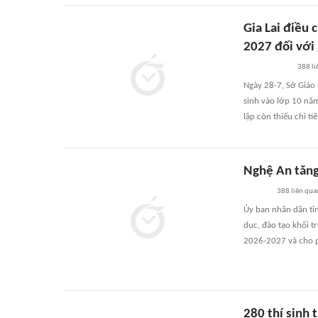
Gia Lai điều 
2027 đối với
388
li
Ngày 28-7, Sở Giáo 
sinh vào lớp 10 nă
lập còn thiếu chỉ ti
Nghệ An tăng
388
liên qua
Ủy ban nhân dân tỉn
dục, đào tạo khối 
2026-2027 và cho ph
280 thí sinh