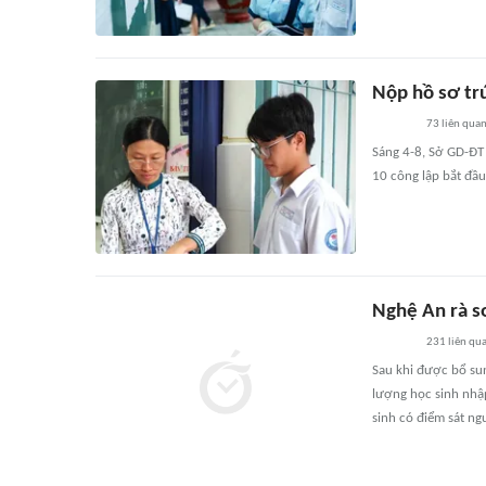
Nộp hồ sơ tr
73
liên qua
Sáng 4-8, Sở GD-ĐT
10 công lập bắt đầu
Nghệ An rà s
231
liên qu
Sau khi được bổ sun
lượng học sinh nhập
sinh có điểm sát n