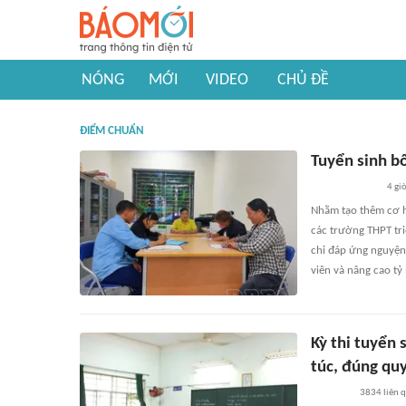
NÓNG
MỚI
VIDEO
CHỦ ĐỀ
ĐIỂM CHUẨN
Tuyển sinh bổ
4 gi
Nhằm tạo thêm cơ hộ
các trường THPT tr
chỉ đáp ứng nguyện
viên và nâng cao tỷ 
Kỳ thi tuyển
túc, đúng qu
3834
liên 