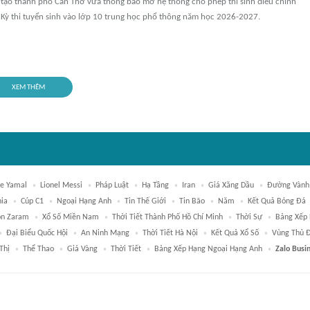
 tạo thành phố Cần Thơ vừa thông báo mở hệ thống cho phép thí sinh điều chỉnh
 Kỳ thi tuyển sinh vào lớp 10 trung học phổ thông năm học 2026-2027.
XEM THÊM
e Yamal
Lionel Messi
Pháp Luật
Hạ Tầng
Iran
Giá Xăng Dầu
Đường Vành 
ia
Cúp C1
Ngoại Hạng Anh
Tin Thế Giới
Tin Bão
Năm
Kết Quả Bóng Đá
on Zaram
Xổ Số Miền Nam
Thời Tiết Thành Phố Hồ Chí Minh
Thời Sự
Bảng Xếp 
Đại Biểu Quốc Hội
An Ninh Mạng
Thời Tiết Hà Nội
Kết Quả Xổ Số
Vùng Thủ 
Thị
Thể Thao
Giá Vàng
Thời Tiết
Bảng Xếp Hạng Ngoại Hạng Anh
Zalo Busi