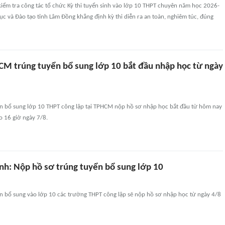
kiểm tra công tác tổ chức Kỳ thi tuyển sinh vào lớp 10 THPT chuyên năm học 2026-
c và Đào tạo tỉnh Lâm Đồng khẳng định kỳ thi diễn ra an toàn, nghiêm túc, đúng
CM trúng tuyển bổ sung lớp 10 bắt đầu nhập học từ ngày
ển bổ sung lớp 10 THPT công lập tại TPHCM nộp hồ sơ nhập học bắt đầu từ hôm nay
ào 16 giờ ngày 7/8.
inh: Nộp hồ sơ trúng tuyển bổ sung lớp 10
ển bổ sung vào lớp 10 các trường THPT công lập sẽ nộp hồ sơ nhập học từ ngày 4/8