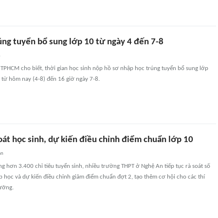
úng tuyển bổ sung lớp 10 từ ngày 4 đến 7-8
n
 TPHCM cho biết, thời gian học sinh nộp hồ sơ nhập học trúng tuyển bổ sung lớp
 từ hôm nay (4-8) đến 16 giờ ngày 7-8.
oát học sinh, dự kiến điều chỉnh điểm chuẩn lớp 10
an
g hơn 3.400 chỉ tiêu tuyển sinh, nhiều trường THPT ở Nghệ An tiếp tục rà soát số
 học và dự kiến điều chỉnh giảm điểm chuẩn đợt 2, tạo thêm cơ hội cho các thí
gưỡng.