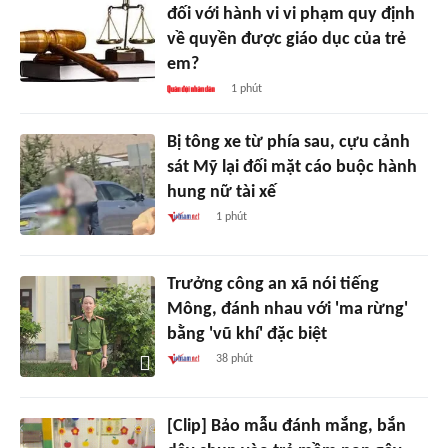
đối với hành vi vi phạm quy định
về quyền được giáo dục của trẻ
em?
1 phút
Bị tông xe từ phía sau, cựu cảnh
sát Mỹ lại đối mặt cáo buộc hành
hung nữ tài xế
1 phút
Trưởng công an xã nói tiếng
Mông, đánh nhau với 'ma rừng'
bằng 'vũ khí' đặc biệt
38 phút
[Clip] Bảo mẫu đánh mắng, bắn