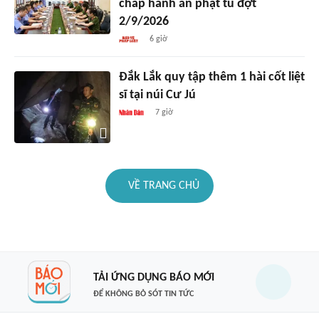
chấp hành án phạt tù đợt
2/9/2026
6 giờ
Đắk Lắk quy tập thêm 1 hài cốt liệt
sĩ tại núi Cư Jú
7 giờ
VỀ TRANG CHỦ
TẢI ỨNG DỤNG BÁO MỚI
ĐỂ KHÔNG BỎ SÓT TIN TỨC