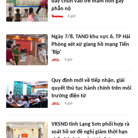
dây chun vào trẻ mầm non gây
phẫn nộ
6 giờ
Ngày 7/8, TAND khu vực 6, TP Hải
Phòng xét xử giang hồ mạng Tiến
'Bịp'
6 giờ
Quy định mới về tiếp nhận, giải
quyết thủ tục hành chính trên môi
trường điện tử
6 giờ
VKSND tỉnh Lạng Sơn phối hợp rà
soát hồ sơ đề nghị giảm thời hạn