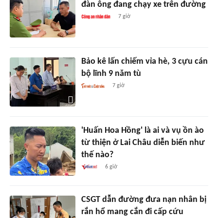
đàn ông đang chạy xe trên đường
7 giờ
Bảo kê lấn chiếm vỉa hè, 3 cựu cán
bộ lĩnh 9 năm tù
7 giờ
'Huấn Hoa Hồng' là ai và vụ ồn ào
từ thiện ở Lai Châu diễn biến như
thế nào?
6 giờ
CSGT dẫn đường đưa nạn nhân bị
rắn hổ mang cắn đi cấp cứu