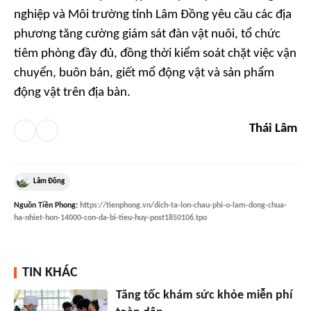
nghiệp và Môi trường tỉnh Lâm Đồng yêu cầu các địa
phương tăng cường giám sát đàn vật nuôi, tổ chức
tiêm phòng đầy đủ, đồng thời kiểm soát chặt việc vận
chuyển, buôn bán, giết mổ động vật và sản phẩm
động vật trên địa bàn.
Thái Lâm
Lâm Đồng
Nguồn
Tiền Phong
:
https://tienphong.vn/dich-ta-lon-chau-phi-o-lam-dong-chua-
ha-nhiet-hon-14000-con-da-bi-tieu-huy-post1850106.tpo
TIN KHÁC
Tăng tốc khám sức khỏe miễn phí