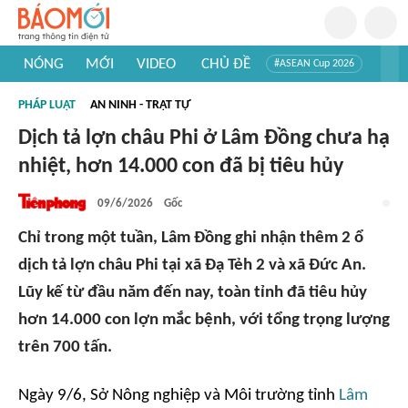
NÓNG
MỚI
VIDEO
CHỦ ĐỀ
#ASEAN Cup 2026
#Trí tuệ nhân tạo
#Mỹ - Iran
#Khám phá Việt Nam
PHÁP LUẬT
AN NINH - TRẬT TỰ
#Khám phá thế giới
Dịch tả lợn châu Phi ở Lâm Đồng chưa hạ
nhiệt, hơn 14.000 con đã bị tiêu hủy
09/6/2026
Gốc
Chỉ trong một tuần, Lâm Đồng ghi nhận thêm 2 ổ
dịch tả lợn châu Phi tại xã Đạ Tẻh 2 và xã Đức An.
Lũy kế từ đầu năm đến nay, toàn tỉnh đã tiêu hủy
hơn 14.000 con lợn mắc bệnh, với tổng trọng lượng
trên 700 tấn.
Ngày 9/6, Sở Nông nghiệp và Môi trường tỉnh
Lâm