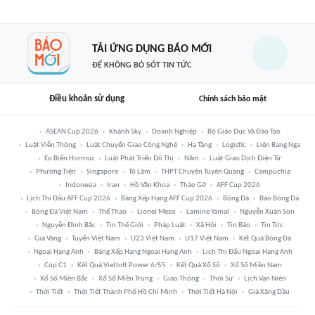
TẢI ỨNG DỤNG BÁO MỚI
ĐỂ KHÔNG BỎ SÓT TIN TỨC
Điều khoản sử dụng
Chính sách bảo mật
ASEAN Cup 2026
Khánh Sky
Doanh Nghiệp
Bộ Giáo Dục Và Đào Tạo
Luật Viễn Thông
Luật Chuyển Giao Công Nghệ
Hạ Tầng
Logistic
Liên Bang Nga
Eo Biển Hormuz
Luật Phát Triển Đô Thị
Năm
Luật Giao Dịch Điện Tử
Phương Tiện
Singapore
Tô Lâm
THPT Chuyên Tuyên Quang
Campuchia
Indonesia
Iran
Hồ Văn Khoa
Tháo Gỡ
AFF Cup 2026
Lịch Thi Đấu AFF Cup 2026
Bảng Xếp Hạng AFF Cup 2026
Bóng Đá
Báo Bóng Đá
Bóng Đá Việt Nam
Thể Thao
Lionel Messi
Lamine Yamal
Nguyễn Xuân Son
Nguyễn Đình Bắc
Tin Thế Giới
Pháp Luật
Xã Hội
Tin Bão
Tin Tức
Giá Vàng
Tuyển Việt Nam
U23 Việt Nam
U17 Việt Nam
Kết Quả Bóng Đá
Ngoại Hạng Anh
Bảng Xếp Hạng Ngoại Hạng Anh
Lịch Thi Đấu Ngoại Hạng Anh
Cúp C1
Kết Quả Vietlott Power 6/55
Kết Quả Xổ Số
Xổ Số Miền Nam
Xổ Số Miền Bắc
Xổ Số Miền Trung
Giao Thông
Thời Sự
Lịch Vạn Niên
Thời Tiết
Thời Tiết Thành Phố Hồ Chí Minh
Thời Tiết Hà Nội
Giá Xăng Dầu