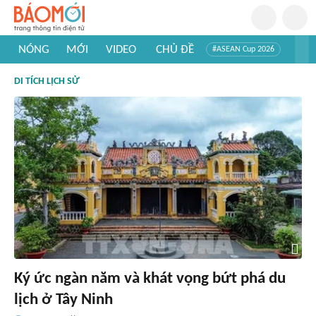
NÓNG
MỚI
VIDEO
CHỦ ĐỀ
#ASEAN Cup 2026
#Trí tuệ nhân tạo
#Mỹ - Iran
#Khám phá Việt Nam
DI TÍCH LỊCH SỬ
#Khám phá thế giới
Ký ức ngàn năm và khát vọng bứt phá du
lịch ở Tây Ninh