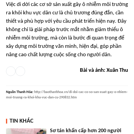
Việc di dời các cơ sở sản xuất gây ô nhiễm môi trường
ra khỏi khu vực dân cư là chủ trương đúng đắn, cần
thiết và phù hợp với yêu cầu phát triển hiện nay. Đây
không chỉ là giải pháp trước mắt nhằm giảm thiểu ô
nhiễm môi trường, mà còn là bước đi quan trọng để
xây dựng môi trường văn minh, hiện đại, góp phần
nâng cao chất lượng cuộc sống cho người dân.
Bài và ảnh: Xuân Thu
Nguồn
Thanh Hóa
:
http://baothanhhoa.vn/di-doi-cac-co-so-san-xuat-gay-o-nhiem-
moi-truong-ra-khoi-khu-vuc-dan-cu-290832.htm
TIN KHÁC
Sơ tán khẩn cấp hơn 200 người