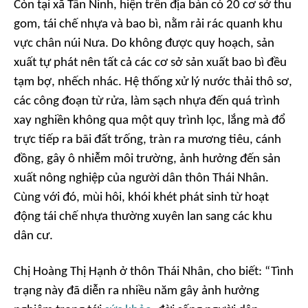
Còn tại xã Tân Ninh, hiện trên địa bàn có 20 cơ sở thu
gom, tái chế nhựa và bao bì, nằm rải rác quanh khu
vực chân núi Nưa. Do không được quy hoạch, sản
xuất tự phát nên tất cả các cơ sở sản xuất bao bì đều
tạm bợ, nhếch nhác. Hệ thống xử lý nước thải thô sơ,
các công đoạn từ rửa, làm sạch nhựa đến quá trình
xay nghiền không qua một quy trình lọc, lắng mà đổ
trực tiếp ra bãi đất trống, tràn ra mương tiêu, cánh
đồng, gây ô nhiễm môi trường, ảnh hưởng đến sản
xuất nông nghiệp của người dân thôn Thái Nhân.
Cùng với đó, mùi hôi, khói khét phát sinh từ hoạt
động tái chế nhựa thường xuyên lan sang các khu
dân cư.
Chị Hoàng Thị Hạnh ở thôn Thái Nhân, cho biết: “Tình
trạng này đã diễn ra nhiều năm gây ảnh hưởng