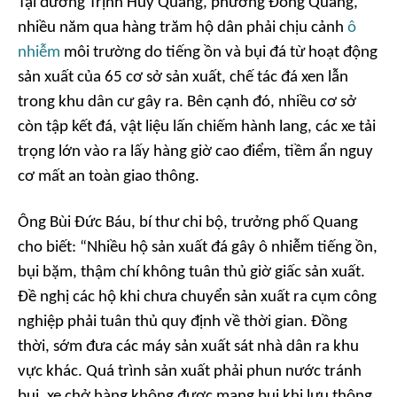
Tại đường Trịnh Huy Quang, phường Đông Quang,
nhiều năm qua hàng trăm hộ dân phải chịu cảnh
ô
nhiễm
môi trường do tiếng ồn và bụi đá từ hoạt động
sản xuất của 65 cơ sở sản xuất, chế tác đá xen lẫn
trong khu dân cư gây ra. Bên cạnh đó, nhiều cơ sở
còn tập kết đá, vật liệu lấn chiếm hành lang, các xe tải
trọng lớn vào ra lấy hàng giờ cao điểm, tiềm ẩn nguy
cơ mất an toàn giao thông.
Ông Bùi Đức Báu, bí thư chi bộ, trưởng phố Quang
cho biết: “Nhiều hộ sản xuất đá gây ô nhiễm tiếng ồn,
bụi bặm, thậm chí không tuân thủ giờ giấc sản xuất.
Đề nghị các hộ khi chưa chuyển sản xuất ra cụm công
nghiệp phải tuân thủ quy định về thời gian. Đồng
thời, sớm đưa các máy sản xuất sát nhà dân ra khu
vực khác. Quá trình sản xuất phải phun nước tránh
bụi, xe chở hàng không được mang bụi khi lưu thông