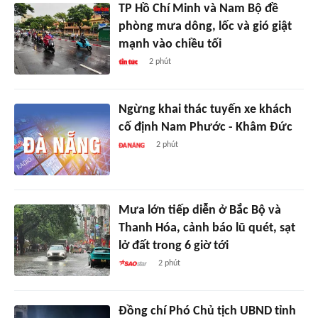
TP Hồ Chí Minh và Nam Bộ đề
phòng mưa dông, lốc và gió giật
mạnh vào chiều tối
2 phút
Ngừng khai thác tuyến xe khách
cố định Nam Phước - Khâm Đức
2 phút
Mưa lớn tiếp diễn ở Bắc Bộ và
Thanh Hóa, cảnh báo lũ quét, sạt
lở đất trong 6 giờ tới
2 phút
Đồng chí Phó Chủ tịch UBND tỉnh