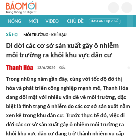
NÓNG
MỚI
VIDEO
CHỦ ĐỀ
#ASEAN Cup 2026
#Trí tuệ nhân tạo
#Mỹ - Iran
#Khám phá Việt Nam
XÃ HỘI
MÔI TRƯỜNG - KHÍ HẬU
#Khám phá thế giới
Di dời các cơ sở sản xuất gây ô nhiễm
môi trường ra khỏi khu vực dân cư
12/6/2026
Gốc
Trong những năm gần đây, cùng với tốc độ đô thị
hóa và phát triển công nghiệp mạnh mẽ, Thanh Hóa
đang đối mặt với nhiều vấn đề về môi trường, đặc
biệt là tình trạng ô nhiễm do các cơ sở sản xuất nằm
xen kẽ trong khu dân cư. Trước thực tế đó, việc di
dời các cơ sở sản xuất gây ô nhiễm môi trường ra
khỏi khu vực dân cư đang trở thành nhiệm vụ cấp