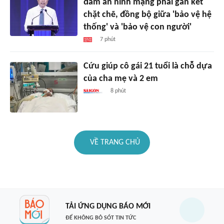
đảm an ninh mạng phải gắn kết
chặt chẽ, đồng bộ giữa 'bảo vệ hệ
thống' và 'bảo vệ con người'
7 phút
Cứu giúp cô gái 21 tuổi là chỗ dựa
của cha mẹ và 2 em
8 phút
VỀ TRANG CHỦ
TẢI ỨNG DỤNG BÁO MỚI
ĐỂ KHÔNG BỎ SÓT TIN TỨC