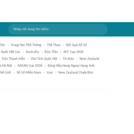
 Tức
Trung Học Phổ Thông
Thể Thao
Kết Quả Xổ Số
Quốc Hội Lào
Australia
Rửa Tiền
AFF Cup 2026
Trần Thanh Mẫn
Chủ Tịch Quốc Hội
Tin Bão
New Zealand
a Hà Nội
ASEAN Cup 2026
Bảng Xếp Hạng Ngoại Hạng Anh
Thế Giới
Xổ Số Miền Nam
Iran
New Zealand Cindy Kiro