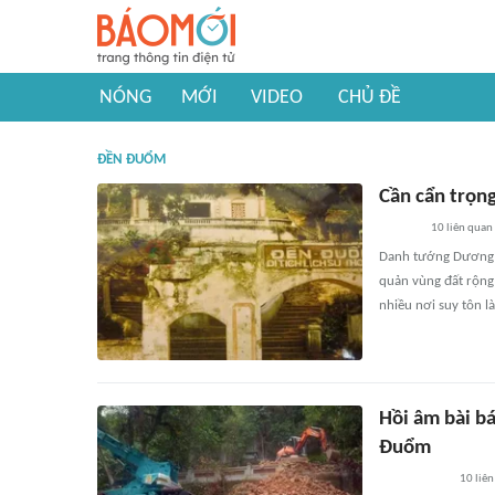
NÓNG
MỚI
VIDEO
CHỦ ĐỀ
ĐỀN ĐUỔM
Cần cẩn trọng
10
liên quan
Danh tướng Dương Tự
quản vùng đất rộng 
nhiều nơi suy tôn 
Hồi âm bài bá
Đuổm
10
liên