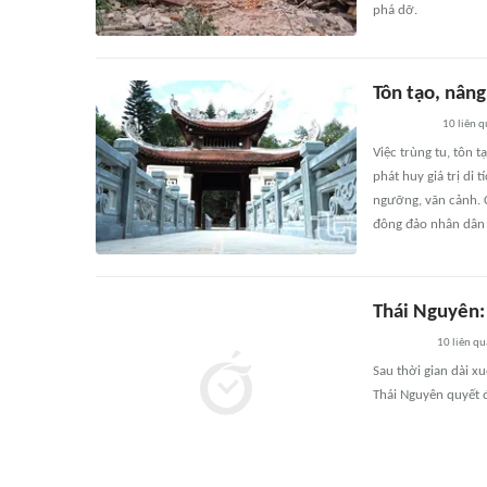
phá dỡ.
Tôn tạo, nân
10
liên 
Việc trùng tu, tôn 
phát huy giá trị di
ngưỡng, vãn cảnh. C
đông đảo nhân dân 
Thái Nguyên:
10
liên q
Sau thời gian dài 
Thái Nguyên quyết đ