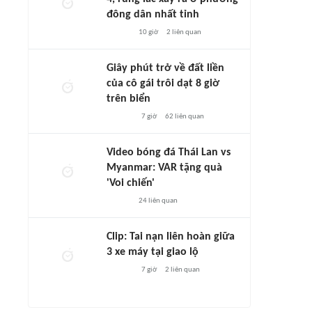
đông dân nhất tỉnh
10 giờ
2
liên quan
Giây phút trở về đất liền
của cô gái trôi dạt 8 giờ
trên biển
7 giờ
62
liên quan
Video bóng đá Thái Lan vs
Myanmar: VAR tặng quà
'Voi chiến'
24
liên quan
Clip: Tai nạn liên hoàn giữa
3 xe máy tại giao lộ
7 giờ
2
liên quan