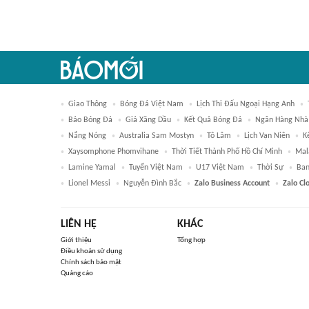
Giao Thông
Bóng Đá Việt Nam
Lịch Thi Đấu Ngoại Hạng Anh
Báo Bóng Đá
Giá Xăng Dầu
Kết Quả Bóng Đá
Ngân Hàng Nhà
Nắng Nóng
Australia Sam Mostyn
Tô Lâm
Lịch Vạn Niên
K
Xaysomphone Phomvihane
Thời Tiết Thành Phố Hồ Chí Minh
Mal
Lamine Yamal
Tuyển Việt Nam
U17 Việt Nam
Thời Sự
Ban
Lionel Messi
Nguyễn Đình Bắc
Zalo Business Account
Zalo Cl
LIÊN HỆ
KHÁC
Giới thiệu
Tổng hợp
Điều khoản sử dụng
Chính sách bảo mật
Quảng cáo