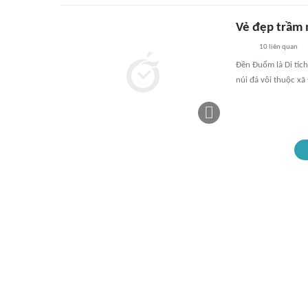
Vẻ đẹp trầm 
10
liên quan
Đền Đuổm là Di tích
núi đá vôi thuộc xã