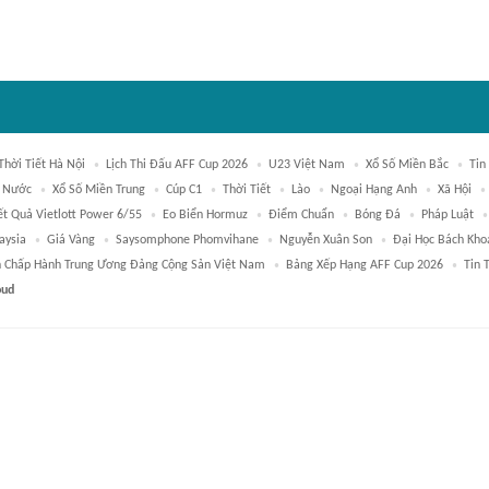
Thời Tiết Hà Nội
Lịch Thi Đấu AFF Cup 2026
U23 Việt Nam
Xổ Số Miền Bắc
Tin
 Nước
Xổ Số Miền Trung
Cúp C1
Thời Tiết
Lào
Ngoại Hạng Anh
Xã Hội
ết Quả Vietlott Power 6/55
Eo Biển Hormuz
Điểm Chuẩn
Bóng Đá
Pháp Luật
aysia
Giá Vàng
Saysomphone Phomvihane
Nguyễn Xuân Son
Đại Học Bách Kho
 Chấp Hành Trung Ương Đảng Cộng Sản Việt Nam
Bảng Xếp Hạng AFF Cup 2026
Tin 
oud