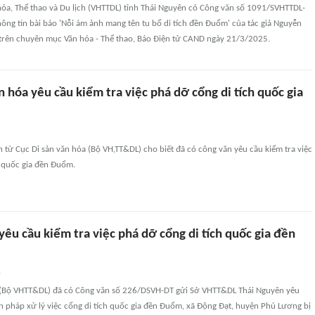
hóa, Thể thao và Du lịch (VHTTDL) tỉnh Thái Nguyên có Công văn số 1091/SVHTTDL-
ông tin bài báo 'Nỗi ám ảnh mang tên tu bổ di tích đền Đuổm' của tác giả Nguyễn
rên chuyên mục Văn hóa - Thể thao, Báo Điện tử CAND ngày 21/3/2025.
n hóa yêu cầu kiểm tra việc phá dỡ cổng di tích quốc gia
n từ Cục Di sản văn hóa (Bộ VH,TT&DL) cho biết đã có công văn yêu cầu kiểm tra việc
h quốc gia đền Đuổm.
u cầu kiểm tra việc phá dỡ cổng di tích quốc gia đền
n
 (Bộ VHTT&DL) đã có Công văn số 226/DSVH-DT gửi Sở VHTT&DL Thái Nguyên yêu
ện pháp xử lý việc cổng di tích quốc gia đền Đuổm, xã Động Đạt, huyện Phú Lương bị