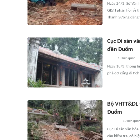
Ngày 24/3, Sở Văn 
QLVH phản hồi về th
Thanh Sương đăng t
Cục Di sản vă
đền Đuổm
10
liên quan
Ngày 18/3, thông ti
phá dỡ cổng di tíc
Bộ VHTT&DL yê
Đuổm
10
liên qua
Cục Di sản văn hóa
cầu kiểm tra, có bi