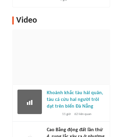
Video
Khoảnh khắc tàu hải quân,
tàu cá cứu hai người trôi
dạt trên biển Đà Nẵng
11 giờ
62
liên quan
Cao Bằng động đất lần thứ
4, rung lắc xảy ra ở phường