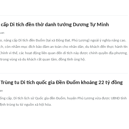
g cấp Di tích đền thờ danh tướng Dương Tự Minh
quan
tạo, nâng cấp Di tích đền Đuổm (tại xã Động Đạt, Phú Lương) ngoài ý nghĩa nâng cao,
 tích, còn nhằm mục đích bảo đảm an toàn cho nhân dân, du khách đến thực hành tín
hính vì thế, các hoạt động liên quan đến di tích này được chính quyền địa phương,
trong vùng và du khách rất quan tâm, đồng tình ủng hộ.
 Trùng tu Di tích quốc gia Đền Đuổm khoảng 22 tỷ đồng
uan
xuống cấp, Di tích lịch sử Quốc gia đền Đuổm, huyện Phú Lương vừa được UBND tỉnh
ịnh trùng tu từ nguồn xã hội hóa.