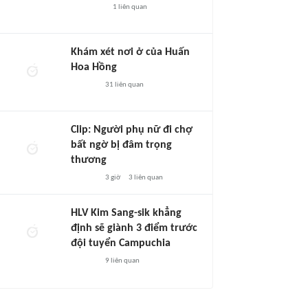
1
liên quan
Khám xét nơi ở của Huấn
Hoa Hồng
31
liên quan
Clip: Người phụ nữ đi chợ
bất ngờ bị đâm trọng
thương
3 giờ
3
liên quan
HLV Kim Sang-sik khẳng
định sẽ giành 3 điểm trước
đội tuyển Campuchia
9
liên quan