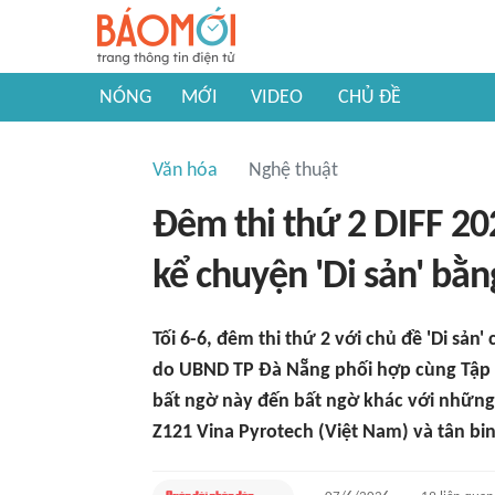
NÓNG
MỚI
VIDEO
CHỦ ĐỀ
Văn hóa
Nghệ thuật
Đêm thi thứ 2 DIFF 20
kể chuyện 'Di sản' bằ
Tối 6-6, đêm thi thứ 2 với chủ đề 'Di sản
do UBND TP Đà Nẵng phối hợp cùng Tập 
bất ngờ này đến bất ngờ khác với những
Z121 Vina Pyrotech (Việt Nam) và tân bin