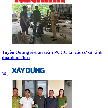
Tuyên Quang siết an toàn PCCC tại các cơ sở kinh
doanh xe điện
36 phút