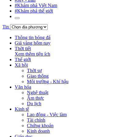
#Khám phá Việt Nam
#Khám phá thế giới
Tin
Thông tin bóng đá
Giá vàng hôm nay
Thời tiết
Xem thêm tiện ích
Thế giới
Xã hội
Thời sự
Giao thông
Môi trường - Khí hậu
Văn hóa
Nghệ thuật
Ẩm thực
Du lịch
Kinh tế
Lao động - Việc làm
Tài chính
Chứng khoán
Kinh doanh
Giáo dục