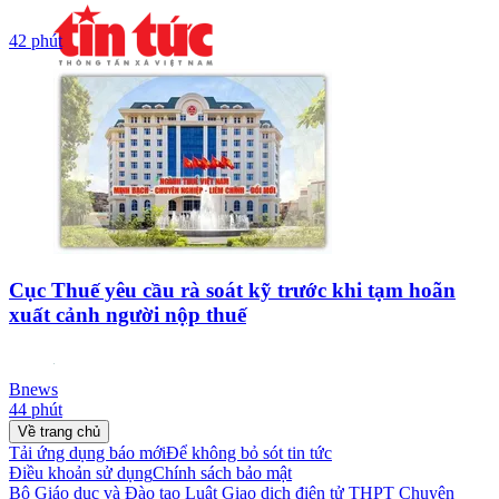
42 phút
Cục Thuế yêu cầu rà soát kỹ trước khi tạm hoãn
xuất cảnh người nộp thuế
Bnews
44 phút
Về trang chủ
Tải ứng dụng báo mới
Để không bỏ sót tin tức
Điều khoản sử dụng
Chính sách bảo mật
Bộ Giáo dục và Đào tạo
Luật Giao dịch điện tử
THPT Chuyên