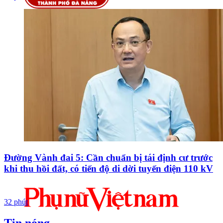
Đường Vành đai 5: Cần chuẩn bị tái định cư trước
khi thu hồi đất, có tiến độ di dời tuyến điện 110 kV
32 phút