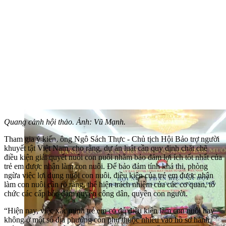
Quang cảnh hội thảo. Ảnh: Vũ Mạnh.
Tham gia ý kiến, ông Ngô Sách Thực - Chủ tịch Hội Bảo trợ người
khuyết tật Việt Nam, cho rằng, dự án luật cần quy định chặt chẽ
điều kiện giải quyết nuôi con nuôi nhằm bảo đảm lợi ích tốt nhất của
trẻ em được nhận làm con nuôi. Để bảo đảm tính khả thi, phòng
ngừa việc lợi dụng nuôi con nuôi, điều kiện của trẻ em được nhận
làm con nuôi cần rõ ràng, thể hiện trách nhiệm của các cơ quan, tổ
chức các cấp bảo đảm quyền công dân, quyền con người.
“Hiện nay, việc xác minh trẻ em có đủ điều kiện làm con nuôi hay
không ở một số địa phương còn phụ thuộc nhiều vào hồ sơ hành