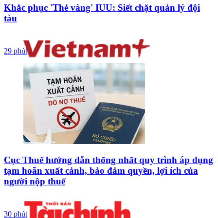
Khắc phục 'Thẻ vàng' IUU: Siết chặt quản lý đội
tàu
29 phút
Cục Thuế hướng dẫn thống nhất quy trình áp dụng
tạm hoãn xuất cảnh, bảo đảm quyền, lợi ích của
người nộp thuế
30 phút