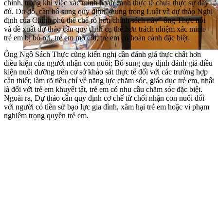
chính, trong khi việc xác minh hoàn cảnh thực tế chưa thực sự đầy
đủ. Do đó, cần bổ sung quy định khung trong Luật và dự thảo Nghị
định của Chính phủ thể chế rõ hơn chính sách này” ông Thực nói
và đề xuất dự thảo cần quy định cụ thể hơn trách nhiệm xác minh
trẻ em bị bỏ rơi, trẻ em mồ côi, trẻ em có hoàn cảnh đặc biệt.
Ông Ngô Sách Thực cũng kiến nghị cần đánh giá thực chất hơn
điều kiện của người nhận con nuôi; Bổ sung quy định đánh giá điều
kiện nuôi dưỡng trên cơ sở khảo sát thực tế đối với các trường hợp
cần thiết; làm rõ tiêu chí về năng lực chăm sóc, giáo dục trẻ em, nhất
là đối với trẻ em khuyết tật, trẻ em có nhu cầu chăm sóc đặc biệt.
Ngoài ra, Dự thảo cần quy định cơ chế từ chối nhận con nuôi đối
với người có tiền sử bạo lực gia đình, xâm hại trẻ em hoặc vi phạm
nghiêm trọng quyền trẻ em.