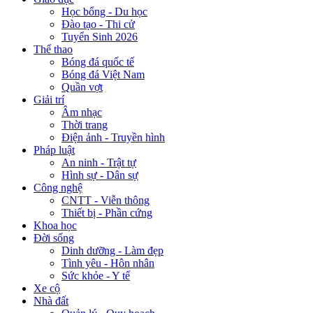
Học bổng - Du học
Đào tạo - Thi cử
Tuyển Sinh 2026
Thể thao
Bóng đá quốc tế
Bóng đá Việt Nam
Quần vợt
Giải trí
Âm nhạc
Thời trang
Điện ảnh - Truyền hình
Pháp luật
An ninh - Trật tự
Hình sự - Dân sự
Công nghệ
CNTT - Viễn thông
Thiết bị - Phần cứng
Khoa học
Đời sống
Dinh dưỡng - Làm đẹp
Tình yêu - Hôn nhân
Sức khỏe - Y tế
Xe cộ
Nhà đất