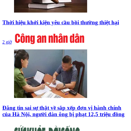
Thời hiệu khởi kiện yêu cầu bồi thường thiệt hại
2 giờ
Đăng tin sai sự thật về sắp xếp đơn vị hành chính
của Hà Nội, người đàn ông bị phạt 12,5 triệu đồng