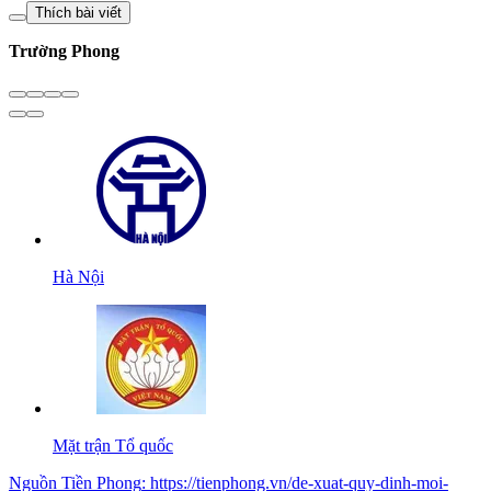
Thích bài viết
Trường Phong
Hà Nội
Mặt trận Tổ quốc
Nguồn
Tiền Phong
:
https://tienphong.vn/de-xuat-quy-dinh-moi-