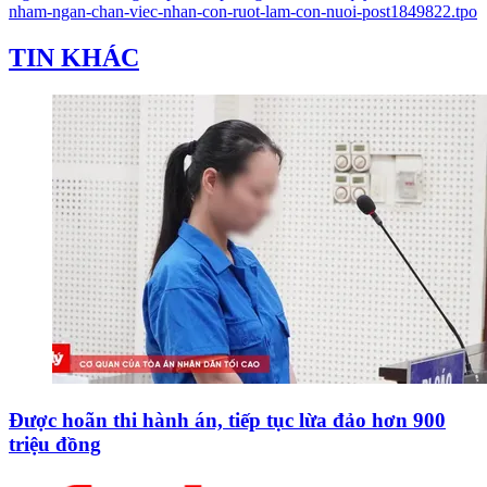
nham-ngan-chan-viec-nhan-con-ruot-lam-con-nuoi-post1849822.tpo
TIN KHÁC
Được hoãn thi hành án, tiếp tục lừa đảo hơn 900
triệu đồng