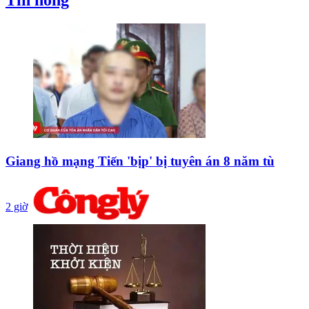
Tin nóng
Giang hồ mạng Tiến 'bịp' bị tuyên án 8 năm tù
2 giờ