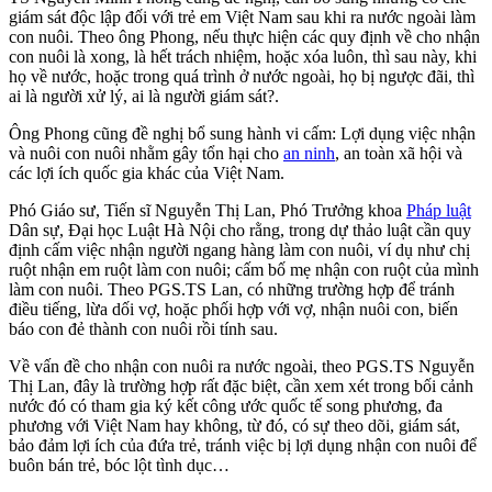
giám sát độc lập đối với trẻ em Việt Nam sau khi ra nước ngoài làm
con nuôi. Theo ông Phong, nếu thực hiện các quy định về cho nhận
con nuôi là xong, là hết trách nhiệm, hoặc xóa luôn, thì sau này, khi
họ về nước, hoặc trong quá trình ở nước ngoài, họ bị ngược đãi, thì
ai là người xử lý, ai là người giám sát?.
Ông Phong cũng đề nghị bổ sung hành vi cấm: Lợi dụng việc nhận
và nuôi con nuôi nhằm gây tổn hại cho
an ninh
, an toàn xã hội và
các lợi ích quốc gia khác của Việt Nam.
Phó Giáo sư, Tiến sĩ Nguyễn Thị Lan, Phó Trưởng khoa
Pháp luật
Dân sự, Đại học Luật Hà Nội cho rằng, trong dự thảo luật cần quy
định cấm việc nhận người ngang hàng làm con nuôi, ví dụ như chị
ruột nhận em ruột làm con nuôi; cấm bố mẹ nhận con ruột của mình
làm con nuôi. Theo PGS.TS Lan, có những trường hợp để tránh
điều tiếng, lừa dối vợ, hoặc phối hợp với vợ, nhận nuôi con, biến
báo con đẻ thành con nuôi rồi tính sau.
Về vấn đề cho nhận con nuôi ra nước ngoài, theo PGS.TS Nguyễn
Thị Lan, đây là trường hợp rất đặc biệt, cần xem xét trong bối cảnh
nước đó có tham gia ký kết công ước quốc tế song phương, đa
phương với Việt Nam hay không, từ đó, có sự theo dõi, giám sát,
bảo đảm lợi ích của đứa trẻ, tránh việc bị lợi dụng nhận con nuôi để
buôn bán trẻ, bóc lột tình dục…