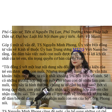
Phó Giáo sư, Tiến sĩ Nguyễn Thị Lan, Phó Trưởng khoa Pháp luật
Dân sự, Đại học Luật Hà Nội tham gia ý kiến. Ảnh: Vũ Mạnh.
Góp ý một số vấn đề, TS Nguyễn Minh Phong, Ủy viên Hội đồng
tư vấn về Kinh tế thuộc Ủy ban Trung ương
MTTQ
Việt Nam cho
rằng, cần đảm bảo việc nuôi con nuôi được thực hiện vì lợi ích tốt
nhất của trẻ em, tôn trọng quyền cơ bản của trẻ em.
“Tôi đồng ý với một loạt nội dung sửa đổi bao gồm điều kiện của
trẻ em được nhận con nuôi. Nhưng trong nội dung này tôi vẫn băn
khoăn: hiện nay nước ta có ít nhất khoảng 5% đến 10% vô sinh. Sẽ
có những trường hợp anh em ruột cho nhau con để nhận làm con
nuôi, việc này là bình thường, chúng ta lại cấm họ hay sao? Bởi vì
trong quy định, con phải vô thừa nhận, vậy trường hợp anh em cho
nhận con thì sao. Tôi nghĩ, nên có quy định về nhóm đối tượng này
để đảm bảo dễ dàng cho việc nhận nuôi con em của họ”, ông Phong
nói.
TS Nguyễn Minh Phong cũng đề nghị, cần bổ sung những cơ chế