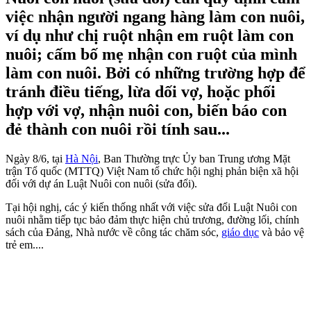
việc nhận người ngang hàng làm con nuôi,
ví dụ như chị ruột nhận em ruột làm con
nuôi; cấm bố mẹ nhận con ruột của mình
làm con nuôi. Bởi có những trường hợp để
tránh điều tiếng, lừa dối vợ, hoặc phối
hợp với vợ, nhận nuôi con, biến báo con
đẻ thành con nuôi rồi tính sau...
Ngày 8/6, tại
Hà Nội
, Ban Thường trực Ủy ban Trung ương Mặt
trận Tổ quốc (MTTQ) Việt Nam tổ chức hội nghị phản biện xã hội
đối với dự án Luật Nuôi con nuôi (sửa đổi).
Tại hội nghị, các ý kiến thống nhất với việc sửa đổi Luật Nuôi con
nuôi nhằm tiếp tục bảo đảm thực hiện chủ trương, đường lối, chính
sách của Đảng, Nhà nước về công tác chăm sóc,
giáo dục
và bảo vệ
trẻ em....