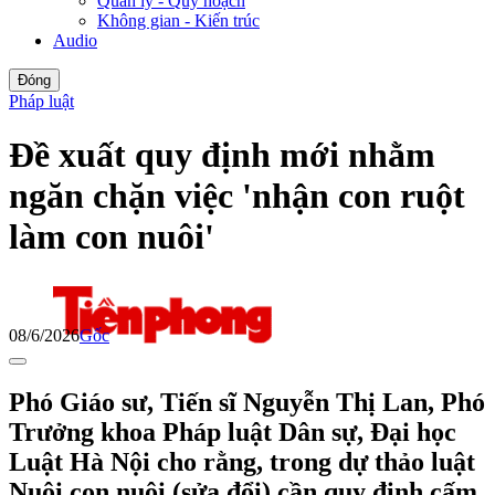
Quản lý - Quy hoạch
Không gian - Kiến trúc
Audio
Đóng
Pháp luật
Đề xuất quy định mới nhằm
ngăn chặn việc 'nhận con ruột
làm con nuôi'
08/6/2026
Gốc
Phó Giáo sư, Tiến sĩ Nguyễn Thị Lan, Phó
Trưởng khoa Pháp luật Dân sự, Đại học
Luật Hà Nội cho rằng, trong dự thảo luật
Nuôi con nuôi (sửa đổi) cần quy định cấm