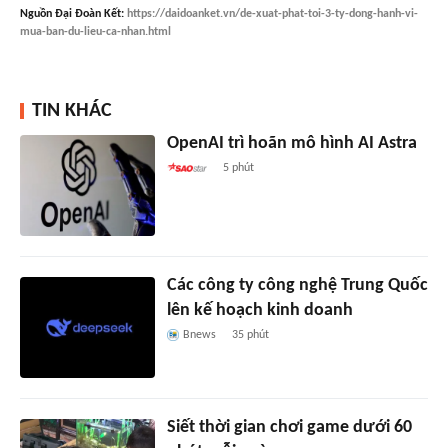
Nguồn
Đại Đoàn Kết
:
https://daidoanket.vn/de-xuat-phat-toi-3-ty-dong-hanh-vi-
mua-ban-du-lieu-ca-nhan.html
TIN KHÁC
OpenAI trì hoãn mô hình AI Astra
5 phút
Các công ty công nghệ Trung Quốc
lên kế hoạch kinh doanh
Bnews
35 phút
Siết thời gian chơi game dưới 60