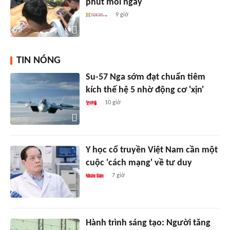
phút mỗi ngày
9 giờ
TIN NÓNG
Su-57 Nga sớm đạt chuẩn tiêm
kích thế hệ 5 nhờ động cơ 'xịn'
10 giờ
Y học cổ truyền Việt Nam cần một
cuộc 'cách mạng' về tư duy
7 giờ
Hành trình sáng tạo: Người tăng