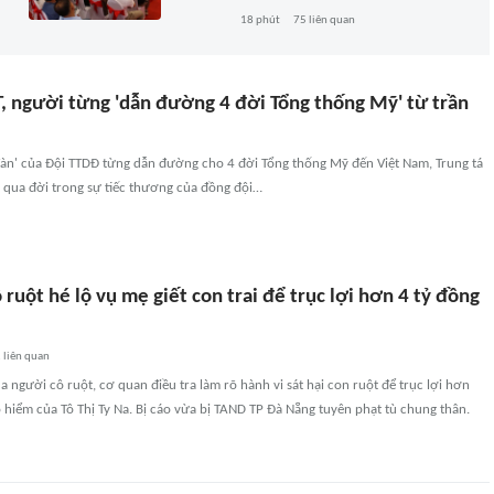
18 phút
75
liên quan
T, người từng 'dẫn đường 4 đời Tổng thống Mỹ' từ trần
đàn' của Đội TTDĐ từng dẫn đường cho 4 đời Tổng thống Mỹ đến Việt Nam, Trung tá
 qua đời trong sự tiếc thương của đồng đội…
 ruột hé lộ vụ mẹ giết con trai để trục lợi hơn 4 tỷ đồng
1
liên quan
a người cô ruột, cơ quan điều tra làm rõ hành vi sát hại con ruột để trục lợi hơn
o hiểm của Tô Thị Ty Na. Bị cáo vừa bị TAND TP Đà Nẵng tuyên phạt tù chung thân.