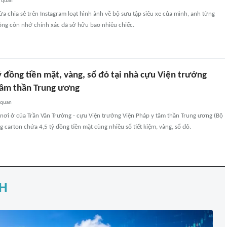
n quan
ừa chia sẻ trên Instagram loạt hình ảnh về bộ sưu tập siêu xe của mình, anh từng
ng còn nhớ chính xác đã sở hữu bao nhiêu chiếc.
ỷ đồng tiền mặt, vàng, sổ đỏ tại nhà cựu Viện trưởng
tâm thần Trung ương
 quan
 nơi ở của Trần Văn Trường - cựu Viện trưởng Viện Pháp y tâm thần Trung ương (Bộ
ng carton chứa 4,5 tỷ đồng tiền mặt cùng nhiều sổ tiết kiệm, vàng, sổ đỏ.
H