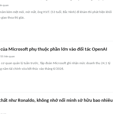
ên quan
năm kèm mệt mỏi, mờ mắt, ông H.V.T. (53 tuổi, Bắc Ninh) đi khám thì phát hiện khối
giao thoa thị giác.
 của Microsoft phụ thuộc phần lớn vào đối tác OpenAI
935
liên quan
n cơ quan quản lý tuần trước, Tập đoàn Microsoft ghi nhận mức doanh thu 24,1 tỷ
g năm tài chính vừa kết thúc vào tháng 6/2026.
 chất như Ronaldo, không nhớ nổi mình sở hữu bao nhiêu