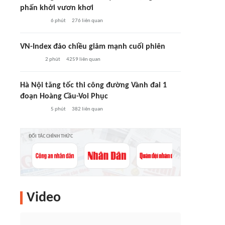
phấn khởi vươn khơi
6 phút
276
liên quan
VN-Index đảo chiều giảm mạnh cuối phiên
2 phút
4259
liên quan
Hà Nội tăng tốc thi công đường Vành đai 1
đoạn Hoàng Cầu-Voi Phục
5 phút
382
liên quan
ĐỐI TÁC CHÍNH THỨC
Video