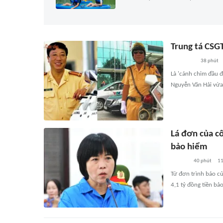
Trung tá CSG
38 phút
Là 'cánh chim đầu 
Nguyễn Văn Hải vừa
Lá đơn của cô
bảo hiểm
40 phút
1
Từ đơn trình báo củ
4,1 tỷ đồng tiền bả