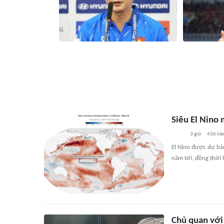
HLV Kim Sang Sik: ĐT Việt Nam tôn
Nhận định Vi
trọng Campuchia nhưng mục tiêu là 3
thủy Kim' sẽ 
điểm
dài?
26 phút
3292
liên quan
1 gi
Siêu El Nino 
3 giờ
436
liê
El Nino được dự báo
năm tới, đồng thời l
Chủ quan với 