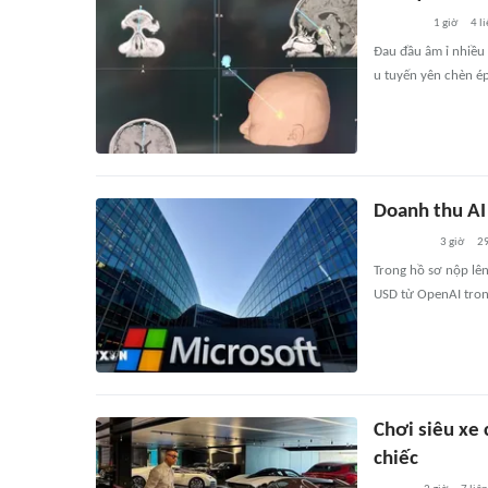
1 giờ
4
li
Đau đầu âm ỉ nhiều 
u tuyến yên chèn ép 
Doanh thu AI
3 giờ
2
Trong hồ sơ nộp lê
USD từ OpenAI tron
Chơi siêu xe
chiếc