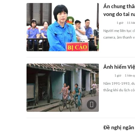
Án chung thâ
vong do tai n
1 giờ
11
liê
Người mẹ liên tục ch
camera, âm thanh và
Ảnh hiếm Việ
1 giờ
1
liên 
Năm 1991-1993, du 
thắng khi du lịch c
Đề nghị ngăn 