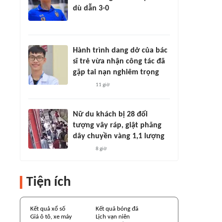
dù dẫn 3-0
Hành trình dang dở của bác
sĩ trẻ vừa nhận công tác đã
gặp tai nạn nghiêm trọng
11 giờ
Nữ du khách bị 28 đối
tượng vây ráp, giật phăng
dây chuyền vàng 1,1 lượng
8 giờ
Tiện ích
Kết quả xổ số
Kết quả bóng đá
Giá ô tô, xe máy
Lịch vạn niên