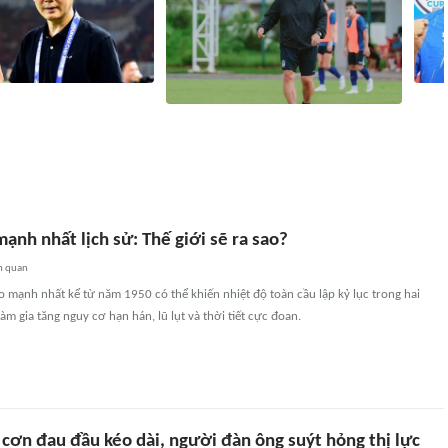
ệt Nam vs Campuchia: 'Phù
Thi đ
xoay tua toan tính đường
HLV Campuchia muốn thắng tuyển Việt
Nam q
Nam tại Mỹ Đình
Camp
ờ
1041
liên quan
1 giờ
6411
liên quan
mạnh nhất lịch sử: Thế giới sẽ ra sao?
n quan
 mạnh nhất kể từ năm 1950 có thể khiến nhiệt độ toàn cầu lập kỷ lục trong hai
àm gia tăng nguy cơ hạn hán, lũ lụt và thời tiết cực đoan.
cơn đau đầu kéo dài, người đàn ông suýt hỏng thị lực