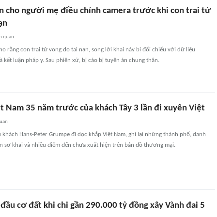
n cho người mẹ điều chỉnh camera trước khi con trai tử
ạn
n quan
o rằng con trai tử vong do tai nạn, song lời khai này bị đối chiếu với dữ liệu
 kết luận pháp y. Sau phiên xử, bị cáo bị tuyên án chung thân.
t Nam 35 năm trước của khách Tây 3 lần đi xuyên Việt
quan
khách Hans-Peter Grumpe đi dọc khắp Việt Nam, ghi lại những thành phố, danh
òn sơ khai và nhiều điểm đến chưa xuất hiện trên bản đồ thương mại.
đầu cơ đất khi chi gần 290.000 tỷ đồng xây Vành đai 5