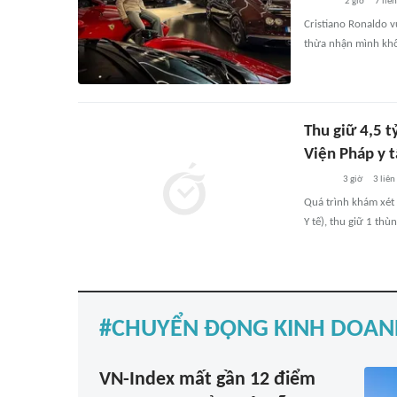
2 giờ
7
liê
Cristiano Ronaldo v
thừa nhận mình khô
Thu giữ 4,5 t
Viện Pháp y 
3 giờ
3
liên
Quá trình khám xét
Y tế), thu giữ 1 thù
CHUYỂN ĐỘNG KINH DOAN
VN-Index mất gần 12 điểm