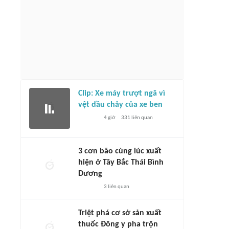
ấu trên sân nhà, đội tuyển Việt
uyết giành trọn 3 điểm trước
HLV Kim Sang Sik thận trọng trước trận
uchia
gặp Campuchia
1 giờ
5
liên quan
1 giờ
3292
liên quan
Clip: Xe máy trượt ngã vì
vệt dầu chảy của xe ben
4 giờ
331
liên quan
3 cơn bão cùng lúc xuất
hiện ở Tây Bắc Thái Bình
Dương
3
liên quan
Triệt phá cơ sở sản xuất
thuốc Đông y pha trộn