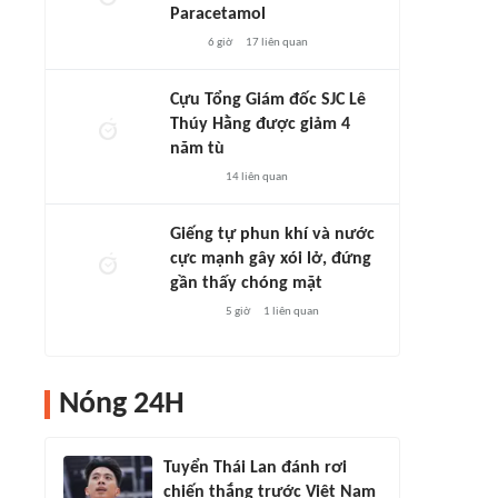
Paracetamol
6 giờ
17
liên quan
Cựu Tổng Giám đốc SJC Lê
Thúy Hằng được giảm 4
năm tù
14
liên quan
Giếng tự phun khí và nước
cực mạnh gây xói lở, đứng
gần thấy chóng mặt
5 giờ
1
liên quan
Nóng 24H
Tuyển Thái Lan đánh rơi
chiến thắng trước Việt Nam