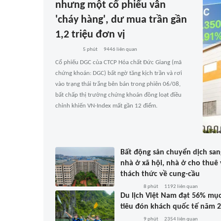
nhưng một cổ phiếu vẫn
'cháy hàng', dư mua trần gần
1,2 triệu đơn vị
5 phút
9446
liên quan
Cổ phiếu DGC của CTCP Hóa chất Đức Giang (mã
chứng khoán: DGC) bất ngờ tăng kịch trần và rơi
vào trạng thái trắng bên bán trong phiên 06/08,
bất chấp thị trường chứng khoán đồng loạt điều
chỉnh khiến VN-Index mất gần 12 điểm.
Bất động sản chuyển dịch san
nhà ở xã hội, nhà ở cho thuê 
thách thức về cung-cầu
8 phút
1192
liên quan
Du lịch Việt Nam đạt 56% mụ
tiêu đón khách quốc tế năm 
9 phút
2354
liên quan