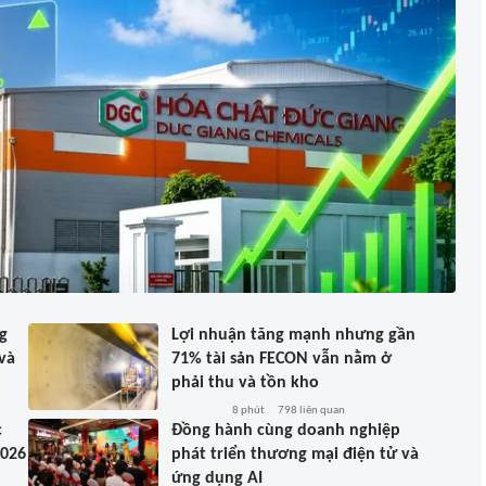
g
Lợi nhuận tăng mạnh nhưng gần
và
71% tài sản FECON vẫn nằm ở
phải thu và tồn kho
8 phút
798
liên quan
c
Đồng hành cùng doanh nghiệp
2026
phát triển thương mại điện tử và
ứng dụng AI