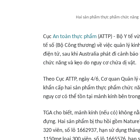
Hai sản phẩm thực phẩm chức năng p
Cục
An toàn thực phẩm
(ATTP) - Bộ Y tế v
tế số (Bộ Công thương) về việc quản lý k
điện tử, sau khi Australia phát đi cảnh b
chức năng và kẹo do nguy cơ chứa dị vật.
Theo Cục ATTP, ngày 4/6, Cơ quan Quản lý
khẩn cấp hai sản phẩm thực phẩm chức nă
nguy cơ có thể tồn tại mảnh kính bên tron
TGA cho biết, mảnh kính (nếu có) không nằ
đựng. Hai sản phẩm bị thu hồi gồm Nature
320 viên, số lô 1662937, hạn sử dụng thá
1150mg loại 300 viên, số lô 1665576, hạn 