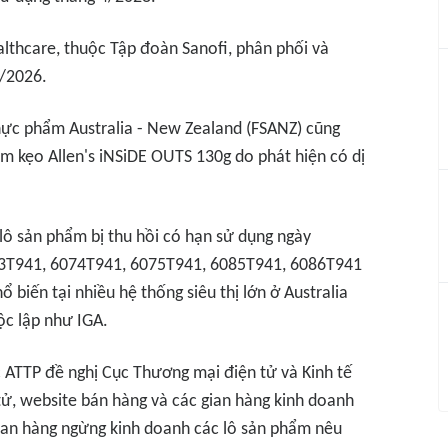
thcare, thuộc Tập đoàn Sanofi, phân phối và
5/2026.
hực phẩm Australia - New Zealand (FSANZ) cũng
ẩm kẹo Allen's iNSiDE OUTS 130g do phát hiện có dị
 lô sản phẩm bị thu hồi có hạn sử dụng ngày
73T941, 6074T941, 6075T941, 6085T941, 6086T941
biến tại nhiều hệ thống siêu thị lớn ở Australia
c lập như IGA.
 ATTP đề nghị Cục Thương mại điện tử và Kinh tế
tử, website bán hàng và các gian hàng kinh doanh
gian hàng ngừng kinh doanh các lô sản phẩm nêu