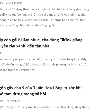
giờ
2654
liên quan
tinh vi dưới dạng thảo mộc và thuốc lá điện tử trên không gian mạng,
 dây ma túy 'cỏ' quy mô lớn vừa bị Công an tỉnh Hà Tĩnh triệt phá.
động, đích nhắm của các đối tượng lại là những học sinh ngồi trên
rường và công nhân tại các khu công nghiệp.
ip con gái bị làm nhục, cha dùng TikTok giăng
 'yêu râu xanh' đến tận nhà
iờ
video con gái bị xâm hại tình dục, một người cha tại bang Ohio (Mỹ)
g tài khoản mạng xã hội của con để dụ nghi phạm quay lại nhà trước
ng bắn trọng thương kẻ này.
gôn gây chú ý của 'Huấn Hoa Hồng' trước khi
bố tạm dừng mạng xã hội
 giờ
33
liên quan
 lực lượng chức năng xuất hiện tại nơi ở, 'Huấn Hoa Hồng' đăng thông