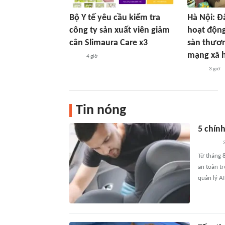
Bộ Y tế yêu cầu kiểm tra
Hà Nội: Đ
công ty sản xuất viên giảm
hoạt động
cân Slimaura Care x3
sàn thươn
mạng xã 
4 giờ
3 giờ
Tin nóng
5 chính
Từ tháng 
an toàn tr
quản lý AI