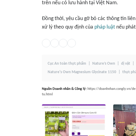
trên nếu có lưu hành tại Việt Nam.
Đồng thời, yêu cầu gỡ bỏ các thông tin li
xử lý theo quy định của
pháp luật
nếu phát
Cục An toàn thực phẩm
Nature’s Own
dị vật
Nature's Own Magnesium Glycinate 1150
thực ph
Nguồn
Doanh nhân & Công lý
:
https://doanhnhan.congly.vn/de
tu.html