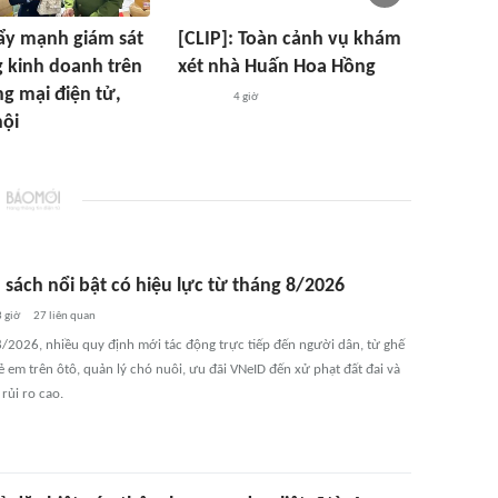
ẩy mạnh giám sát
[CLIP]: Toàn cảnh vụ khám
 kinh doanh trên
xét nhà Huấn Hoa Hồng
g mại điện tử,
4 giờ
hội
 sách nổi bật có hiệu lực từ tháng 8/2026
3 giờ
27
liên quan
8/2026, nhiều quy định mới tác động trực tiếp đến người dân, từ ghế
ẻ em trên ôtô, quản lý chó nuôi, ưu đãi VNeID đến xử phạt đất đai và
 rủi ro cao.