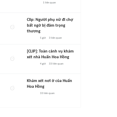
1
liên quan
Clip: Người phụ nữ đi chợ
bất ngờ bị đâm trọng
thương
5 giờ
3
liên quan
[CLIP]: Toàn cảnh vụ khám
xét nhà Huấn Hoa Hồng
4 giờ
33
liên quan
Khám xét nơi ở của Huấn
Hoa Hồng
33
liên quan