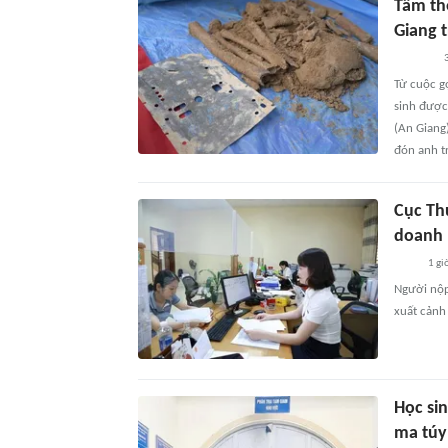
Tấm thẻ
Giang 
3
Từ cuộc gọ
sinh được 
(An Giang)
đón anh tr
Cục Th
doanh 
1 gi
Người nộp
xuất cảnh
Học si
ma túy 