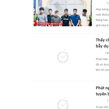
2 
Núp bóng 
một đường
Đáng báo 
ghế nhà t
Thấy cl
bẫy dụ
2 g
Phát hiện 
đã sử dụn
khi nổ sú
Phát n
tuyên 
2
Trước khi