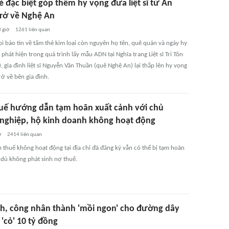
 đặc biệt góp thêm hy vọng đưa liệt sĩ từ An
trở về Nghệ An
 giờ
1261
liên quan
i báo tin về tấm thẻ kim loại còn nguyên họ tên, quê quán và ngày hy
phát hiện trong quá trình lấy mẫu ADN tại Nghĩa trang Liệt sĩ Tri Tôn
, gia đình liệt sĩ Nguyễn Văn Thuần (quê Nghệ An) lại thắp lên hy vọng
ở về bên gia đình.
uế hướng dẫn tạm hoãn xuất cảnh với chủ
nghiệp, hộ kinh doanh không hoạt động
ờ
2414
liên quan
 thuế không hoạt động tại địa chỉ đã đăng ký vẫn có thể bị tạm hoãn
 dù không phát sinh nợ thuế.
nh, công nhân thành 'mồi ngon' cho đường dây
'cỏ' 10 tỷ đồng