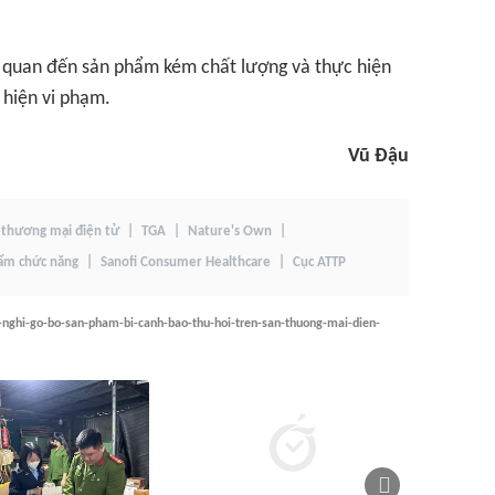
ên quan đến sản phẩm kém chất lượng và thực hiện
 hiện vi phạm.
Vũ Đậu
thương mại điện tử
TGA
Nature's Own
ẩm chức năng
Sanofi Consumer Healthcare
Cục ATTP
-nghi-go-bo-san-pham-bi-canh-bao-thu-hoi-tren-san-thuong-mai-dien-