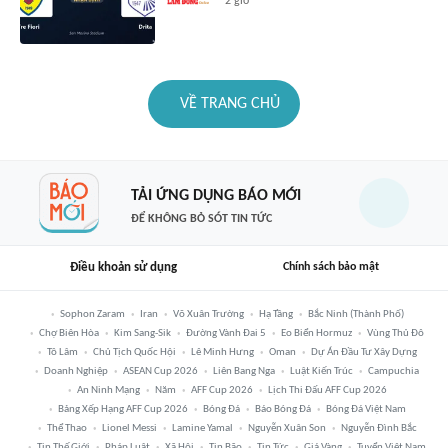
2 giờ
VỀ TRANG CHỦ
TẢI ỨNG DỤNG BÁO MỚI
ĐỂ KHÔNG BỎ SÓT TIN TỨC
Điều khoản sử dụng
Chính sách bảo mật
Sophon Zaram
Iran
Võ Xuân Trường
Hạ Tầng
Bắc Ninh (thành Phố)
Chợ Biên Hòa
Kim Sang-Sik
Đường Vành Đai 5
Eo Biển Hormuz
Vùng Thủ Đô
Tô Lâm
Chủ Tịch Quốc Hội
Lê Minh Hưng
Oman
Dự Án Đầu Tư Xây Dựng
Doanh Nghiệp
ASEAN Cup 2026
Liên Bang Nga
Luật Kiến Trúc
Campuchia
An Ninh Mạng
Năm
AFF Cup 2026
Lịch Thi Đấu AFF Cup 2026
Bảng Xếp Hạng AFF Cup 2026
Bóng Đá
Báo Bóng Đá
Bóng Đá Việt Nam
Thể Thao
Lionel Messi
Lamine Yamal
Nguyễn Xuân Son
Nguyễn Đình Bắc
Tin Thế Giới
Pháp Luật
Xã Hội
Tin Bão
Tin Tức
Giá Vàng
Tuyển Việt Nam