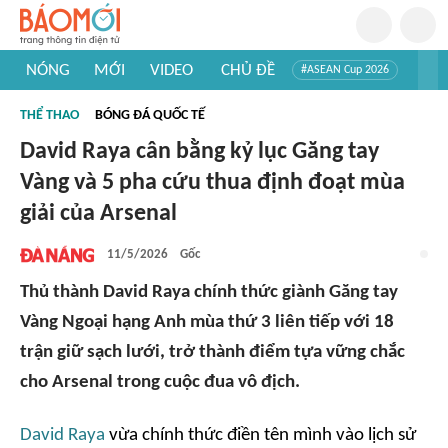
NÓNG
MỚI
VIDEO
CHỦ ĐỀ
#ASEAN Cup 2026
#Trí tuệ nhân tạo
#Mỹ - Iran
#Khám phá Việt Nam
THỂ THAO
BÓNG ĐÁ QUỐC TẾ
#Khám phá thế giới
David Raya cân bằng kỷ lục Găng tay
Vàng và 5 pha cứu thua định đoạt mùa
giải của Arsenal
11/5/2026
Gốc
Thủ thành David Raya chính thức giành Găng tay
Vàng Ngoại hạng Anh mùa thứ 3 liên tiếp với 18
trận giữ sạch lưới, trở thành điểm tựa vững chắc
cho Arsenal trong cuộc đua vô địch.
David Raya
vừa chính thức điền tên mình vào lịch sử