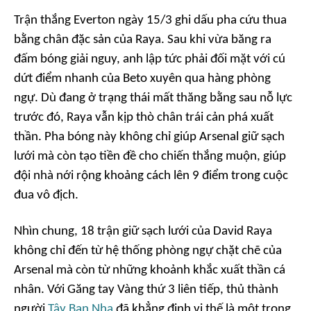
Trận thắng Everton ngày 15/3 ghi dấu pha cứu thua
bằng chân đặc sản của Raya. Sau khi vừa băng ra
đấm bóng giải nguy, anh lập tức phải đối mặt với cú
dứt điểm nhanh của Beto xuyên qua hàng phòng
ngự. Dù đang ở trạng thái mất thăng bằng sau nỗ lực
trước đó, Raya vẫn kịp thò chân trái cản phá xuất
thần. Pha bóng này không chỉ giúp Arsenal giữ sạch
lưới mà còn tạo tiền đề cho chiến thắng muộn, giúp
đội nhà nới rộng khoảng cách lên 9 điểm trong cuộc
đua vô địch.
Nhìn chung, 18 trận giữ sạch lưới của David Raya
không chỉ đến từ hệ thống phòng ngự chặt chẽ của
Arsenal mà còn từ những khoảnh khắc xuất thần cá
nhân. Với Găng tay Vàng thứ 3 liên tiếp, thủ thành
người
Tây Ban Nha
đã khẳng định vị thế là một trong