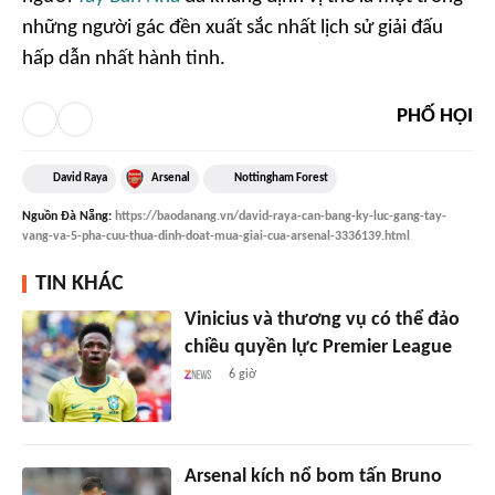
những người gác đền xuất sắc nhất lịch sử giải đấu
hấp dẫn nhất hành tinh.
PHỐ HỘI
David Raya
Arsenal
Nottingham Forest
Nguồn
Đà Nẵng
:
https://baodanang.vn/david-raya-can-bang-ky-luc-gang-tay-
vang-va-5-pha-cuu-thua-dinh-doat-mua-giai-cua-arsenal-3336139.html
TIN KHÁC
Vinicius và thương vụ có thể đảo
chiều quyền lực Premier League
6 giờ
Arsenal kích nổ bom tấn Bruno