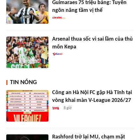
Guimaraes 75 triệu bảng: Tuyên
ngôn nâng tầm vị thế
Arsenal thua sốc vì sai lầm của thủ
môn Kepa
TIN NÓNG
Công an Hà Nội FC gặp Hà Tĩnh tại
vòng khai màn V-League 2026/27
8 giờ
Rashford trở lại MU, chạm mặt