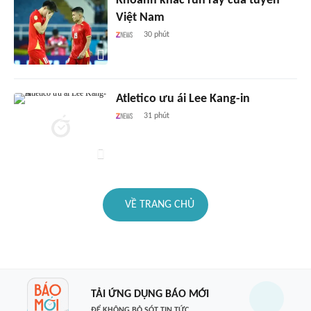
Khoảnh khắc run rẩy của tuyển
Việt Nam
30 phút
Atletico ưu ái Lee Kang-in
31 phút
VỀ TRANG CHỦ
TẢI ỨNG DỤNG BÁO MỚI
ĐỂ KHÔNG BỎ SÓT TIN TỨC