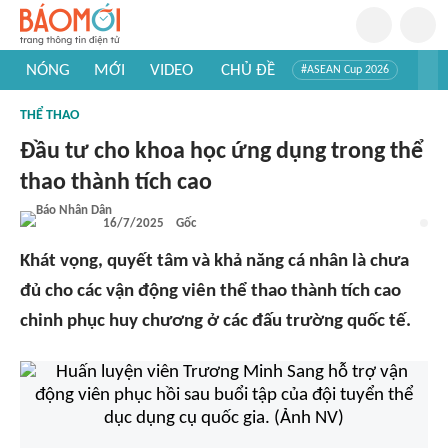
NÓNG
MỚI
VIDEO
CHỦ ĐỀ
#ASEAN Cup 2026
#Trí tuệ nhân tạo
#Mỹ - Iran
#Khám phá Việt Nam
THỂ THAO
#Khám phá thế giới
Đầu tư cho khoa học ứng dụng trong thể
thao thành tích cao
16/7/2025
Gốc
Khát vọng, quyết tâm và khả năng cá nhân là chưa
đủ cho các vận động viên thể thao thành tích cao
chinh phục huy chương ở các đấu trường quốc tế.