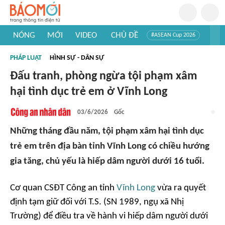
NÓNG
MỚI
VIDEO
CHỦ ĐỀ
#ASEAN Cup 2026
#Trí tuệ nhân tạo
#Mỹ - Iran
#Khám phá Việt Nam
PHÁP LUẬT
HÌNH SỰ - DÂN SỰ
#Khám phá thế giới
Đấu tranh, phòng ngừa tội phạm xâm
hại tình dục trẻ em ở Vĩnh Long
03/6/2026
Gốc
Những tháng đầu năm, tội phạm xâm hại tình dục
trẻ em trên địa bàn tỉnh Vĩnh Long có chiều hướng
gia tăng, chủ yếu là hiếp dâm người dưới 16 tuổi.
Cơ quan CSĐT Công an tỉnh
Vĩnh Long
vừa ra quyết
định tạm giữ đối với T.S. (SN 1989, ngụ xã Nhị
Trường) để điều tra về hành vi hiếp dâm người dưới