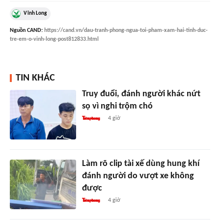
Vĩnh Long
Nguồn
CAND
:
https://cand.vn/dau-tranh-phong-ngua-toi-pham-xam-hai-tinh-duc-
tre-em-o-vinh-long-post812833.html
TIN KHÁC
Truy đuổi, đánh người khác nứt
sọ vì nghi trộm chó
4 giờ
Làm rõ clip tài xế dùng hung khí
đánh người do vượt xe không
được
4 giờ