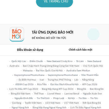
VỀ TRANG CHỦ
TẢI ỨNG DỤNG BÁO MỚI
ĐỂ KHÔNG BỎ SÓT TIN TỨC
Điều khoản sử dụng
Chính sách bảo mật
Quốc Hội Lào
Điểm Chuẩn
New Zealand Cindy Kiro
Tô Lâm
New Zealand
Australia
Ban Chấp Hành Trung Ương Đảng Cộng Sản Việt Nam
Chủ Tịch Quốc Hội
Malaysia
Đại Học Quốc Gia Hà Nội
Australia Sam Mostyn
Xaysomphone Phomvihane
Saysomphone Phomvihane
Trần Thanh Mẫn
Eo Biển Hormuz
Iran
Trung Học Phổ Thông
Lào
Nắng Nóng
ASEAN Cup 2026
Rửa Tiền
Đại Học Bách Khoa Hà Nội
AFF Cup 2026
Lịch Thi Đấu AFF Cup 2026
Bảng Xếp Hạng AFF Cup 2026
Bóng Đá
Báo Bóng Đá
Bóng Đá Việt Nam
Thể Thao
Lionel Messi
Lamine Yamal
Nguyễn Xuân Son
Nguyễn Đình Bắc
Tin Thế Giới
Pháp Luật
Xã Hội
Tin Bão
Tin Tức
Giá Vàng
Tuyển Việt Nam
U23 Việt Nam
U17 Việt Nam
Kết Quả Bóng Đá
Ngoại Hạng Anh
Bảng Xếp Hạng Ngoại Hạng Anh
Lịch Thi Đấu Ngoại Hạng Anh