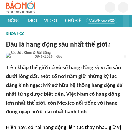
NÓNG
MỚI
VIDEO
CHỦ ĐỀ
#ASEAN Cup 2026
#Trí tuệ nhân tạo
#Mỹ - Iran
#Khám phá Việt Nam
KHOA HỌC
#Khám phá thế giới
Đâu là hang động sâu nhất thế giới?
08/6/2026
Gốc
Trên khắp thế giới có vô số hang động kỳ vĩ ẩn sâu
dưới lòng đất. Một số nơi nắm giữ những kỷ lục
đáng kinh ngạc: Mỹ sở hữu hệ thống hang động dài
nhất từng được biết đến, Việt Nam có hang động
lớn nhất thế giới, còn Mexico nổi tiếng với hang
động ngập nước dài nhất hành tinh.
Hiện nay, có hai hang động liên tục thay nhau giữ vị