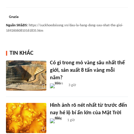
Gruzia
Nguồn
SK&ĐS
:
https://suckhoedoisong.vn/dau-la-hang-dong-sau-nhat-the-gioi-
16926060810161835.htm
TIN KHÁC
Có gì trong mỏ vàng sâu nhất thế
giới, sản xuất 8 tấn vàng mỗi
năm?
3 giờ
Hình ảnh rõ nét nhất từ trước đến
nay hé lộ bí ẩn lớn của Mặt Trời
1 giờ