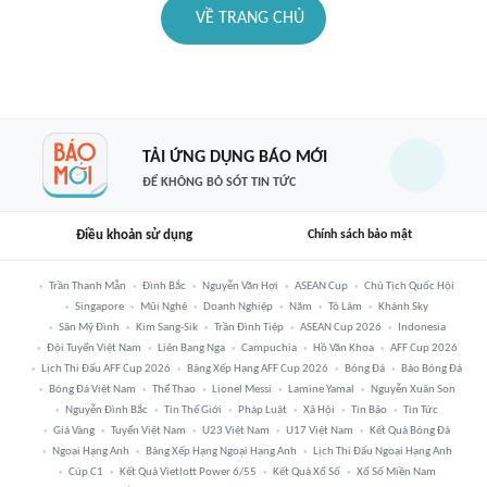
VỀ TRANG CHỦ
TẢI ỨNG DỤNG BÁO MỚI
ĐỂ KHÔNG BỎ SÓT TIN TỨC
Điều khoản sử dụng
Chính sách bảo mật
Trần Thanh Mẫn
Đình Bắc
Nguyễn Văn Hợi
ASEAN Cup
Chủ Tịch Quốc Hội
Singapore
Mũi Nghê
Doanh Nghiệp
Năm
Tô Lâm
Khánh Sky
Sân Mỹ Đình
Kim Sang-Sik
Trần Đình Tiệp
ASEAN Cup 2026
Indonesia
Đội Tuyển Việt Nam
Liên Bang Nga
Campuchia
Hồ Văn Khoa
AFF Cup 2026
Lịch Thi Đấu AFF Cup 2026
Bảng Xếp Hạng AFF Cup 2026
Bóng Đá
Báo Bóng Đá
Bóng Đá Việt Nam
Thể Thao
Lionel Messi
Lamine Yamal
Nguyễn Xuân Son
Nguyễn Đình Bắc
Tin Thế Giới
Pháp Luật
Xã Hội
Tin Bão
Tin Tức
Giá Vàng
Tuyển Việt Nam
U23 Việt Nam
U17 Việt Nam
Kết Quả Bóng Đá
Ngoại Hạng Anh
Bảng Xếp Hạng Ngoại Hạng Anh
Lịch Thi Đấu Ngoại Hạng Anh
Cúp C1
Kết Quả Vietlott Power 6/55
Kết Quả Xổ Số
Xổ Số Miền Nam