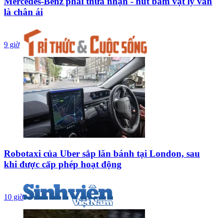
Mercedes-Benz phải thừa nhận - nút bấm vật lý vẫn
là chân ái
9 giờ
Robotaxi của Uber sắp lăn bánh tại London, sau
khi được cấp phép hoạt động
10 giờ