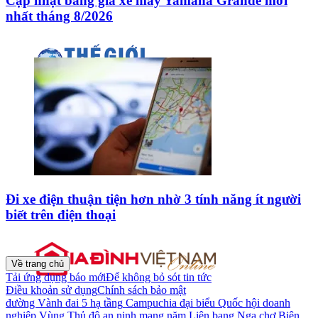
Cập nhật bảng giá xe máy Yamaha Grande mới
nhất tháng 8/2026
Đi xe điện thuận tiện hơn nhờ 3 tính năng ít người
biết trên điện thoại
Về trang chủ
Tải ứng dụng báo mới
Để không bỏ sót tin tức
Điều khoản sử dụng
Chính sách bảo mật
đường Vành đai 5
hạ tầng
Campuchia
đại biểu Quốc hội
doanh
nghiệp
Vùng Thủ đô
an ninh mạng
năm
Liên bang Nga
chợ Biên