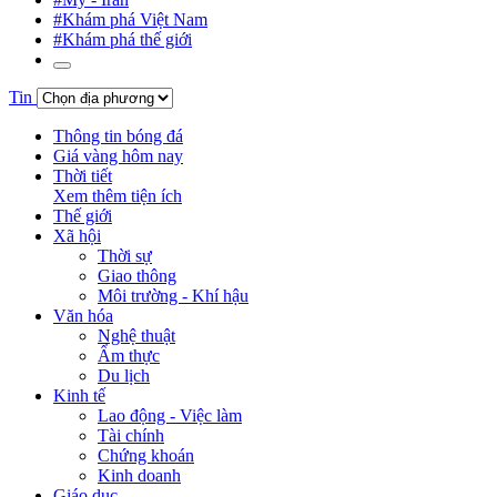
#Khám phá Việt Nam
#Khám phá thế giới
Tin
Thông tin bóng đá
Giá vàng hôm nay
Thời tiết
Xem thêm tiện ích
Thế giới
Xã hội
Thời sự
Giao thông
Môi trường - Khí hậu
Văn hóa
Nghệ thuật
Ẩm thực
Du lịch
Kinh tế
Lao động - Việc làm
Tài chính
Chứng khoán
Kinh doanh
Giáo dục