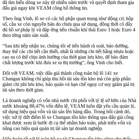
đã tìm hiểu dòng xe này từ nhiều năm trước và quyết định tham gia
đấu giá ngay khi VEAM công bố thông tin.
Theo ông Vinh, lô xe có các bộ phận quan trọng như động cơ, hộp
số, cầu xe còn nguyên bản do chưa qua sử dụng, đồng thời có đầy
đủ hồ sơ pháp lý và đáp ứng tiêu chuẩn khí thải Euro 3 hoặc Euro 4
theo từng năm sản xuất.
“Sau khi tiếp nhận xe, chúng tôi sẽ tiến hành rà soát, bảo dưỡng,
thay thế các chi tiết cần thiết, nhất là những chi tiết bằng nhựa hoặc
cao su có thể chịu ảnh hưởng của thời gian lưu kho, để bảo đảm
chất lượng trước khi đưa xe ra thị trường”, ông Vinh cho biết.
Đối với VEAM, việc đấu giá thành công toàn bộ lô 141 xe
Changan không chỉ giúp thu hồi tài sản tồn kho mà còn góp phần
giảm chi phí lưu kho, bảo quản và hạn chế nguy cơ suy giảm giá trị
tài sản theo thời gian.
Là doanh nghiệp có vốn nhà nước chi phối với tỷ lệ sở hữu của Nhà
nước khoảng 88,47% vốn điều lệ, VEAM luôn đặt yêu cầu quản lý,
sử dụng hiệu quả vốn và tài sản lên hàng đầu. Trong bối cảnh đó,
việc xử lý dứt điểm lô xe Changan tồn kho thông qua đấu giá công
khai được xem là bước đi cụ thể nhằm bảo toàn, phát triển vốn và
nâng cao hiệu quả quản trị tài sản tại doanh nghiệp.
Việc hoàn tất xử lý toàn bộ xe tải Changan tồn kho cũng cho thấy