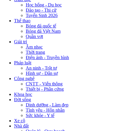
Học bổng - Du học
Đào tạo - Thi cử
Tuyển Sinh 2026
Thể thao
Bóng đá quốc tế
Bóng đá Việt Nam
Quần vợt
Giải trí
Âm nhạc
Thời trang
Điện ảnh - Truyền hình
Pháp luật
An ninh - Trật tự
Hình sự - Dân sự
Công nghệ
CNTT - Viễn thông
Thiết bị - Phần cứng
Khoa học
Đời sống
Dinh dưỡng - Làm đẹp
Tình yêu - Hôn nhân
Sức khỏe - Y tế
Xe cộ
Nhà đất