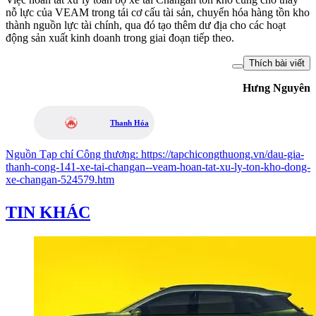
nỗ lực của VEAM trong tái cơ cấu tài sản, chuyển hóa hàng tồn kho
thành nguồn lực tài chính, qua đó tạo thêm dư địa cho các hoạt
động sản xuất kinh doanh trong giai đoạn tiếp theo.
Thích bài viết
Hưng Nguyên
Thanh Hóa
Nguồn
Tạp chí Công thương
:
https://tapchicongthuong.vn/dau-gia-
thanh-cong-141-xe-tai-changan--veam-hoan-tat-xu-ly-ton-kho-dong-
xe-changan-524579.htm
TIN KHÁC