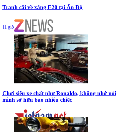
Tranh cãi về xăng E20 tại Ấn Độ
11 giờ
Chơi siêu xe chất như Ronaldo, không nhớ nổi
mình sở hữu bao nhiêu chiếc