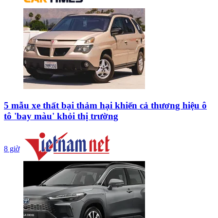
5 mẫu xe thất bại thảm hại khiến cả thương hiệu ô
tô 'bay màu' khỏi thị trường
8 giờ