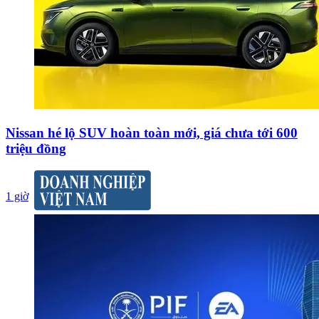
Nissan hé lộ SUV hoàn toàn mới, giá chưa tới 600
triệu đồng
1 giờ