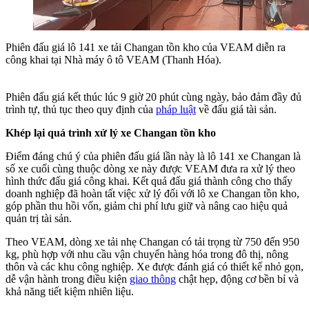
Phiên đấu giá lô 141 xe tải Changan tồn kho của VEAM diễn ra
công khai tại Nhà máy ô tô VEAM (Thanh Hóa).
Phiên đấu giá kết thúc lúc 9 giờ 20 phút cùng ngày, bảo đảm đầy đủ
trình tự, thủ tục theo quy định của
pháp luật
về đấu giá tài sản.
Khép lại quá trình xử lý xe Changan tồn kho
Điểm đáng chú ý của phiên đấu giá lần này là lô 141 xe Changan là
số xe cuối cùng thuộc dòng xe này được VEAM đưa ra xử lý theo
hình thức đấu giá công khai. Kết quả đấu giá thành công cho thấy
doanh nghiệp đã hoàn tất việc xử lý đối với lô xe Changan tồn kho,
góp phần thu hồi vốn, giảm chi phí lưu giữ và nâng cao hiệu quả
quản trị tài sản.
Theo VEAM, dòng xe tải nhẹ Changan có tải trọng từ 750 đến 950
kg, phù hợp với nhu cầu vận chuyển hàng hóa trong đô thị, nông
thôn và các khu công nghiệp. Xe được đánh giá có thiết kế nhỏ gọn,
dễ vận hành trong điều kiện
giao thông
chật hẹp, động cơ bền bỉ và
khả năng tiết kiệm nhiên liệu.