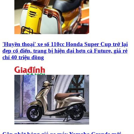
'Huyền thoại' xe số 110cc Honda Super Cup trở lại
đẹp cổ điển, trang bị hiện đại hơn cả Future, giá rẻ
chỉ 40 triệu đồng