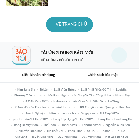
VỀ TRANG CHỦ
TẢI ỨNG DỤNG BÁO MỚI
ĐỂ KHÔNG BỎ SÓT TIN TỨC
Điều khoản sử dụng
Chính sách bảo mật
Kim Sang-Sik
Tô Lâm
Luật Viễn Thông
Luật Phát Triển Đô Thị
Logistic
Phương Tiện
Iran
Liên Bang Nga
Luật Chuyển Giao Công Nghệ
Khánh Sky
ASEAN Cup 2026
Indonesia
Luật Giao Dịch Điện Tử
Hạ Tầng
Bộ Giáo Dục Và Đào Tạo
Eo Biển Hormuz
THPT Chuyên Tuyên Quang
Tháo Gỡ
Doanh Nghiệp
Năm
Campuchia
Singapore
AFF Cup 2026
Lịch Thi Đấu AFF Cup 2026
Bảng Xếp Hạng AFF Cup 2026
Bóng Đá
Báo Bóng Đá
Bóng Đá Việt Nam
Thể Thao
Lionel Messi
Lamine Yamal
Nguyễn Xuân Son
Nguyễn Đình Bắc
Tin Thế Giới
Pháp Luật
Xã Hội
Tin Bão
Tin Tức
Giá Vàng
Tuyển Việt Nam
U23 Việt Nam
U17 Việt Nam
Kết Quả Bóng Đá