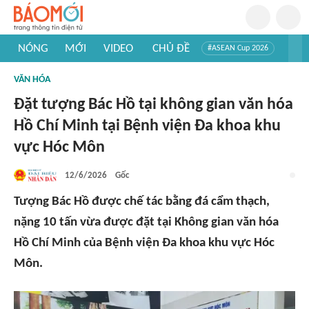
NÓNG
MỚI
VIDEO
CHỦ ĐỀ
#ASEAN Cup 2026
#Trí tuệ nhân tạo
#Mỹ - Iran
#Khám phá Việt Nam
VĂN HÓA
#Khám phá thế giới
Đặt tượng Bác Hồ tại không gian văn hóa
Hồ Chí Minh tại Bệnh viện Đa khoa khu
vực Hóc Môn
12/6/2026
Gốc
Tượng Bác Hồ được chế tác bằng đá cẩm thạch,
nặng 10 tấn vừa được đặt tại Không gian văn hóa
Hồ Chí Minh của Bệnh viện Đa khoa khu vực Hóc
Môn.