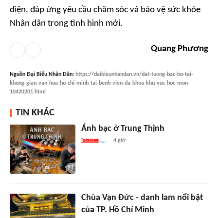
diện, đáp ứng yêu cầu chăm sóc và bảo vệ sức khỏe
Nhân dân trong tình hình mới.
Quang Phương
Nguồn
Đại Biểu Nhân Dân
:
https://daibieunhandan.vn/dat-tuong-bac-ho-tai-
khong-gian-van-hoa-ho-chi-minh-tai-benh-vien-da-khoa-khu-vuc-hoc-mon-
10420201.html
TIN KHÁC
Ánh bạc ở Trung Thịnh
4 giờ
Chùa Vạn Đức - danh lam nổi bật
của TP. Hồ Chí Minh