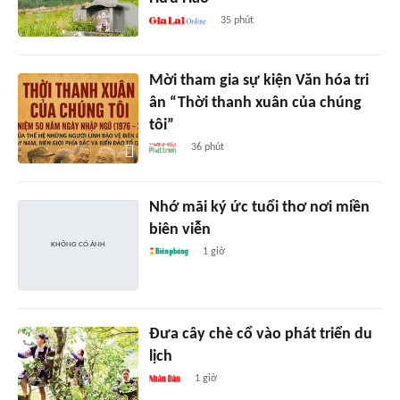
35 phút
Mời tham gia sự kiện Văn hóa tri
ân “Thời thanh xuân của chúng
tôi”
36 phút
Nhớ mãi ký ức tuổi thơ nơi miền
biên viễn
1 giờ
Đưa cây chè cổ vào phát triển du
lịch
1 giờ