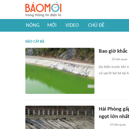
NÓNG
MỚI
VIDEO
CHỦ ĐỀ
ĐẢO CÁT BÀ
Bao giờ khắc 
10
liên quan
Dự kiến trước khi 
cố sạt lở bờ kè tại
Hải Phòng gấ
ngọt lớn nhấ
10
liên quan