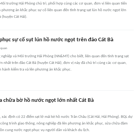
ôi trường Hải Phòng chủ trì, phối hợp cùng các cơ quan, đơn vị liên quan tiến
n phương án khắc phục sự cố liên quan đến tình trạng sạt lún hồ nước ngọt lớn
à (huyện Cát Hải).
phục sự cố sụt lún hồ nước ngọt trên đảo Cát Bà
 quan
 nghiệp và Môi trường Hải Phòng (NN&MT) cho biết, liên quan đến tình trạng sạt
n nhất trên đảo Cát Bà (huyện Cát Hải), đơn vị này đã chủ trì cùng các cơ quan,
ến hành kiểm tra và lên phương án khắc phục.
a chữa bờ hồ nước ngọt lớn nhất Cát Bà
n
xác định có 22 điểm sạt lở mái kè hồ nước Trân Châu (Cát Hải, Hải Phòng). BQL dự
 công trình giao thông, nông nghiệp đã lên phương án khắc phục, sửa chữa đảm
ồn cung nước ngọt phục vụ người dân và khách du lịch.