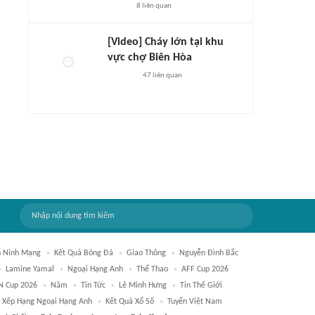
8
liên quan
[Video] Cháy lớn tại khu
vực chợ Biên Hòa
47
liên quan
 Ninh Mạng
Kết Quả Bóng Đá
Giao Thông
Nguyễn Đình Bắc
Lamine Yamal
Ngoại Hạng Anh
Thể Thao
AFF Cup 2026
N Cup 2026
Năm
Tin Tức
Lê Minh Hưng
Tin Thế Giới
 Xếp Hạng Ngoại Hạng Anh
Kết Quả Xổ Số
Tuyển Việt Nam