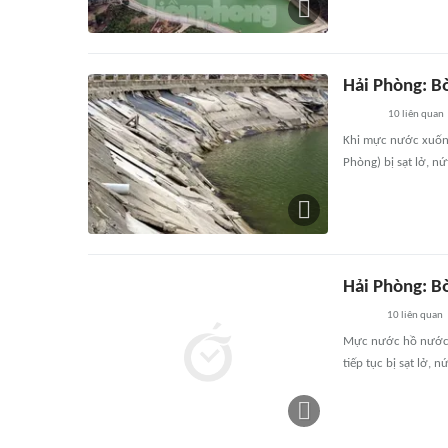
Hải Phòng: Bờ
10
liên quan
Khi mực nước xuống 
Phòng) bị sạt lở, nứ
Hải Phòng: Bờ
10
liên quan
Mực nước hồ nước ng
tiếp tục bị sạt lở, 