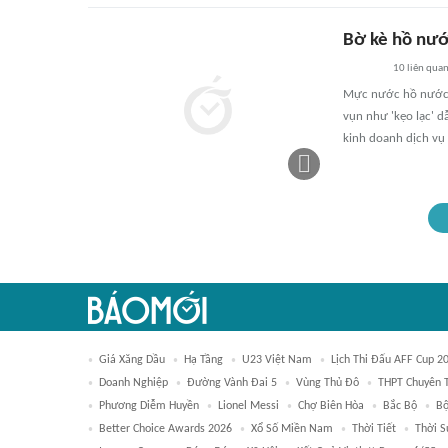
Bờ kè hồ nước
10
liên qua
Mực nước hồ nước ng
vụn như 'kẹo lạc' 
kinh doanh dịch vụ
Giá Xăng Dầu
Hạ Tầng
U23 Việt Nam
Lịch Thi Đấu AFF Cup 2
Doanh Nghiệp
Đường Vành Đai 5
Vùng Thủ Đô
THPT Chuyên 
Phương Diễm Huyền
Lionel Messi
Chợ Biên Hòa
Bắc Bộ
Bộ
Better Choice Awards 2026
Xổ Số Miền Nam
Thời Tiết
Thời S