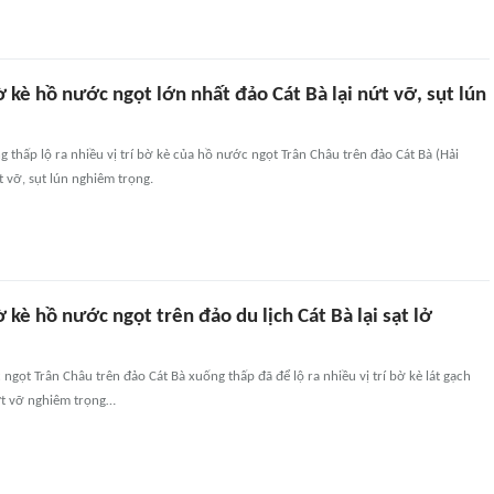
 kè hồ nước ngọt lớn nhất đảo Cát Bà lại nứt vỡ, sụt lún
thấp lộ ra nhiều vị trí bờ kè của hồ nước ngọt Trân Châu trên đảo Cát Bà (Hải
t vỡ, sụt lún nghiêm trọng.
 kè hồ nước ngọt trên đảo du lịch Cát Bà lại sạt lở
ọt Trân Châu trên đảo Cát Bà xuống thấp đã để lộ ra nhiều vị trí bờ kè lát gạch
nứt vỡ nghiêm trọng…