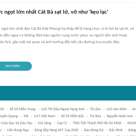
 ngọt lớn nhất Cát Bà sạt lở, vỡ như 'kẹo lạc'
n
ọt lớn nhất đảo Cát Bà (Hải Phòng) hạ thấp để lộ hàng chục vị trí bờ kè sạt lở, vỡ
dẫn đến nguy cơ không đảm bảo nguồn cung nước phục vụ người dân sinh hoạt,
 du lịch, gây mất mỹ quan và ảnh hưởng đến kết cấu đường hoa xuyên đảo.
XEM THÊM
026
Xổ Số Miền Trung
Lịch Thi Đấu Ngoại Hạng Anh
Tô Lâm
Lịch Vạn Niên
An
Tuyên Quang
Mỹ
U17 Việt Nam
Xổ Số Miền Bắc
Tin Bão
Nguyễn Xuân Son
 Giáo Dục Và Đào Tạo
Giá Vàng
Cúp C1
Thời Tiết Thành Phố Hồ Chí Minh
ASEA
ự
Liên Bang Nga
Bảng Xếp Hạng AFF Cup 2026
Báo Bóng Đá
Bắc Ninh
Bảng