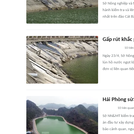
Sở Nông nghiệp và M
hành kiểm tra và lê
nhất trên đảo Cát B
Gấp rút khắc 
10
liên
Ngày 23/4, Sở Nông
lún hồ nước ngọt lớ
đơn vị liên quan ti
Hải Phòng sử
10
liên qua
Sở NN&MT kiểm tra, 
án đầu tư xây dựng
bảo cảnh quan, ngu