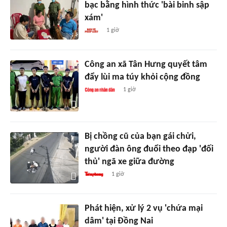
bạc bằng hình thức 'bài binh sập
xám'
1 giờ
Công an xã Tân Hưng quyết tâm
đẩy lùi ma túy khỏi cộng đồng
1 giờ
Bị chồng cũ của bạn gái chửi,
người đàn ông đuổi theo đạp 'đối
thủ' ngã xe giữa đường
1 giờ
Phát hiện, xử lý 2 vụ 'chứa mại
dâm' tại Đồng Nai