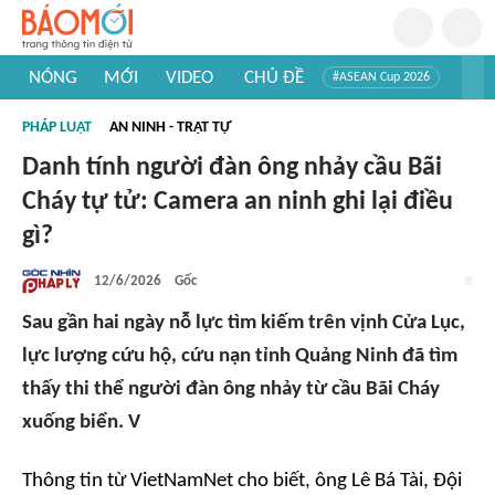
NÓNG
MỚI
VIDEO
CHỦ ĐỀ
#ASEAN Cup 2026
#Trí tuệ nhân tạo
#Mỹ - Iran
#Khám phá Việt Nam
PHÁP LUẬT
AN NINH - TRẬT TỰ
#Khám phá thế giới
Danh tính người đàn ông nhảy cầu Bãi
Cháy tự tử: Camera an ninh ghi lại điều
gì?
12/6/2026
Gốc
Sau gần hai ngày nỗ lực tìm kiếm trên vịnh Cửa Lục,
lực lượng cứu hộ, cứu nạn tỉnh Quảng Ninh đã tìm
thấy thi thể người đàn ông nhảy từ cầu Bãi Cháy
xuống biển. V
Thông tin từ VietNamNet cho biết, ông Lê Bá Tài, Đội