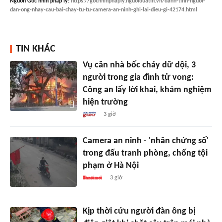
Nguồn
Góc nhìn pháp lý
:
https://gocnhinphaply.nguoiduatin.vn/danh-tinh-nguoi-
dan-ong-nhay-cau-bai-chay-tu-tu-camera-an-ninh-ghi-lai-dieu-gi-42174.html
TIN KHÁC
Vụ căn nhà bốc cháy dữ dội, 3
người trong gia đình tử vong:
Công an lấy lời khai, khám nghiệm
hiện trường
3 giờ
Camera an ninh - 'nhân chứng số'
trong đấu tranh phòng, chống tội
phạm ở Hà Nội
3 giờ
Kịp thời cứu người đàn ông bị