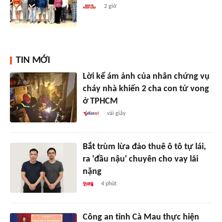
2 giờ
TIN MỚI
Lời kể ám ảnh của nhân chứng vụ
cháy nhà khiến 2 cha con tử vong
ở TPHCM
vài giây
Bắt trùm lừa đảo thuê ô tô tự lái,
ra 'đầu nậu' chuyên cho vay lãi
nặng
4 phút
Công an tỉnh Cà Mau thực hiện