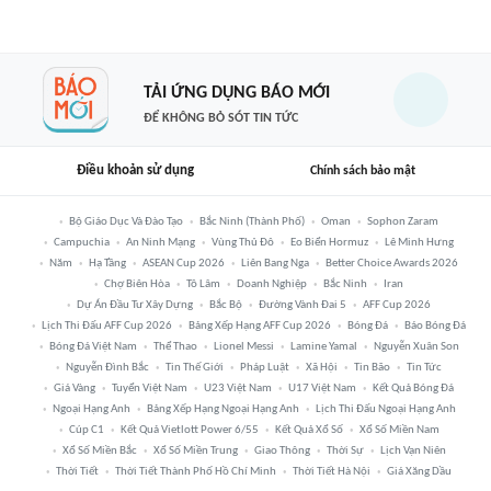
TẢI ỨNG DỤNG BÁO MỚI
ĐỂ KHÔNG BỎ SÓT TIN TỨC
Điều khoản sử dụng
Chính sách bảo mật
Bộ Giáo Dục Và Đào Tạo
Bắc Ninh (thành Phố)
Oman
Sophon Zaram
Campuchia
An Ninh Mạng
Vùng Thủ Đô
Eo Biển Hormuz
Lê Minh Hưng
Năm
Hạ Tầng
ASEAN Cup 2026
Liên Bang Nga
Better Choice Awards 2026
Chợ Biên Hòa
Tô Lâm
Doanh Nghiệp
Bắc Ninh
Iran
Dự Án Đầu Tư Xây Dựng
Bắc Bộ
Đường Vành Đai 5
AFF Cup 2026
Lịch Thi Đấu AFF Cup 2026
Bảng Xếp Hạng AFF Cup 2026
Bóng Đá
Báo Bóng Đá
Bóng Đá Việt Nam
Thể Thao
Lionel Messi
Lamine Yamal
Nguyễn Xuân Son
Nguyễn Đình Bắc
Tin Thế Giới
Pháp Luật
Xã Hội
Tin Bão
Tin Tức
Giá Vàng
Tuyển Việt Nam
U23 Việt Nam
U17 Việt Nam
Kết Quả Bóng Đá
Ngoại Hạng Anh
Bảng Xếp Hạng Ngoại Hạng Anh
Lịch Thi Đấu Ngoại Hạng Anh
Cúp C1
Kết Quả Vietlott Power 6/55
Kết Quả Xổ Số
Xổ Số Miền Nam
Xổ Số Miền Bắc
Xổ Số Miền Trung
Giao Thông
Thời Sự
Lịch Vạn Niên
Thời Tiết
Thời Tiết Thành Phố Hồ Chí Minh
Thời Tiết Hà Nội
Giá Xăng Dầu