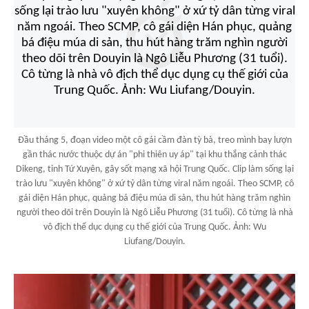
Đầu tháng 5, đoạn video một cô gái cầm đàn tỳ bà, treo mình bay lượn
gần thác nước thuộc dự án "phi thiên uy áp" tại khu thắng cảnh thác
Dikeng, tỉnh Tứ Xuyên, gây sốt mạng xã hội Trung Quốc. Clip làm sống lại
trào lưu "xuyên không" ở xứ tỷ dân từng viral năm ngoái. Theo SCMP, cô
gái diện Hán phục, quảng bá điệu múa di sản, thu hút hàng trăm nghìn
người theo dõi trên Douyin là Ngô Liễu Phương (31 tuổi). Cô từng là nhà
vô địch thể dục dụng cụ thế giới của Trung Quốc. Ảnh: Wu
Liufang/Douyin.