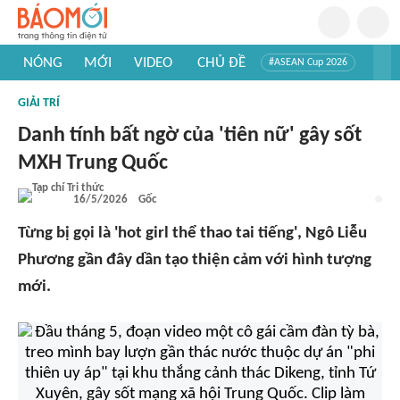
NÓNG
MỚI
VIDEO
CHỦ ĐỀ
#ASEAN Cup 2026
#Trí tuệ nhân tạo
#Mỹ - Iran
#Khám phá Việt Nam
GIẢI TRÍ
#Khám phá thế giới
Danh tính bất ngờ của 'tiên nữ' gây sốt
MXH Trung Quốc
16/5/2026
Gốc
Từng bị gọi là 'hot girl thể thao tai tiếng', Ngô Liễu
Phương gần đây dần tạo thiện cảm với hình tượng
mới.