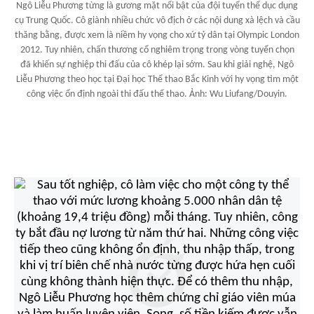
Ngô Liễu Phương từng là gương mặt nổi bật của đội tuyển thể dục dụng
cụ Trung Quốc. Cô giành nhiều chức vô địch ở các nội dung xà lệch và cầu
thăng bằng, được xem là niềm hy vọng cho xứ tỷ dân tại Olympic London
2012. Tuy nhiên, chấn thương cổ nghiêm trọng trong vòng tuyển chọn
đã khiến sự nghiệp thi đấu của cô khép lại sớm. Sau khi giải nghệ, Ngô
Liễu Phương theo học tại Đại học Thể thao Bắc Kinh với hy vọng tìm một
công việc ổn định ngoài thi đấu thể thao. Ảnh: Wu Liufang/Douyin.