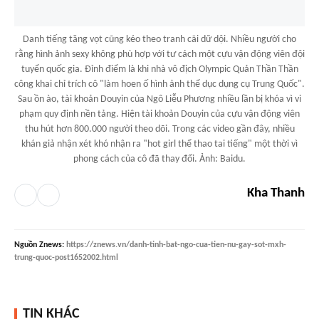
Danh tiếng tăng vọt cũng kéo theo tranh cãi dữ dội. Nhiều người cho
rằng hình ảnh sexy không phù hợp với tư cách một cựu vận động viên đội
tuyển quốc gia. Đỉnh điểm là khi nhà vô địch Olympic Quản Thần Thần
công khai chỉ trích cô "làm hoen ố hình ảnh thể dục dụng cụ Trung Quốc".
Sau ồn ào, tài khoản Douyin của Ngô Liễu Phương nhiều lần bị khóa vì vi
phạm quy định nền tảng. Hiện tài khoản Douyin của cựu vận động viên
thu hút hơn 800.000 người theo dõi. Trong các video gần đây, nhiều
khán giả nhận xét khó nhận ra "hot girl thể thao tai tiếng" một thời vì
phong cách của cô đã thay đổi. Ảnh: Baidu.
Kha Thanh
Nguồn
Znews
:
https://znews.vn/danh-tinh-bat-ngo-cua-tien-nu-gay-sot-mxh-
trung-quoc-post1652002.html
TIN KHÁC