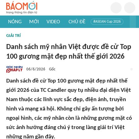
NÓNG
MỚI
VIDEO
CHỦ ĐỀ
#ASEAN Cup 2026
#Trí tuệ nhân tạo
#Mỹ - Iran
#Khám phá Việt Nam
GIẢI TRÍ
#Khám phá thế giới
Danh sách mỹ nhân Việt được đề cử Top
100 gương mặt đẹp nhất thế giới 2026
06/6/2026
Gốc
Danh sách đề cử Top 100 gương mặt đẹp nhất thế
giới 2026 của TC Candler quy tụ nhiều đại diện Việt
Nam thuộc các lĩnh vực sắc đẹp, điện ảnh, truyền
hình và mạng xã hội. Không chỉ gây ấn tượng bởi
ngoại hình, các mỹ nhân còn là những gương mặt có
sức ảnh hưởng đáng chú ý trong làng giải trí Việt
những năm gần đây.