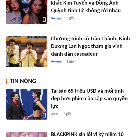
khắc Kim Tuyến và Đồng Ánh
Quỳnh tình tứ không rời nhau
3 giờ
Chương trình có Trấn Thành, Ninh
Dương Lan Ngọc tham gia vinh
danh dàn cascadeur
3 giờ
TIN NÓNG
Tài sản 65 triệu USD và mối tình
đẹp hơn phim của cặp sao quyền
lực
2 giờ
BLACKPINK xin lỗi vì kỷ niệm 10