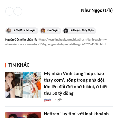
Như Ngọc (t/h)
Lê Thị Khánh Huyền
Kim Tuyến
Lê Huỳnh Thúy Ngân
Nguồn
Góc nhìn pháp lý
:
https://gocnhinphaply.nguoiduatin.vn/danh-sach-my-
nhan-viet-duoc-de-cu-top-100-guong-mat-dep-nhat-the-gioi-2026-41608.html
TIN KHÁC
Mỹ nhân Vĩnh Long 'húp cháo
thay cơm', sống trong nhà dột,
lớn lên đổi đời nhờ bikini, ở biệt
thư 50 tỷ đồng
4 giờ
Netizen 'luỵ tim' với loạt khoảnh