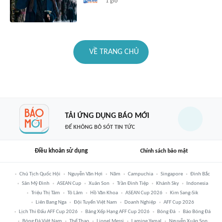
1 giờ
VỀ TRANG CHỦ
TẢI ỨNG DỤNG BÁO MỚI
ĐỂ KHÔNG BỎ SÓT TIN TỨC
Điều khoản sử dụng
Chính sách bảo mật
Chủ Tịch Quốc Hội
Nguyễn Văn Hợi
Năm
Campuchia
Singapore
Đình Bắc
Sân Mỹ Đình
ASEAN Cup
Xuân Son
Trần Đình Tiệp
Khánh Sky
Indonesia
Triệu Thị Tâm
Tô Lâm
Hồ Văn Khoa
ASEAN Cup 2026
Kim Sang-Sik
Liên Bang Nga
Đội Tuyển Việt Nam
Doanh Nghiệp
AFF Cup 2026
Lịch Thi Đấu AFF Cup 2026
Bảng Xếp Hạng AFF Cup 2026
Bóng Đá
Báo Bóng Đá
Bóng Đá Việt Nam
Thể Thao
Lionel Messi
Lamine Yamal
Nguyễn Xuân Son