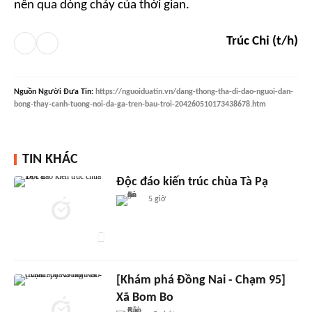
nên qua dòng chảy của thời gian.
Trúc Chi (t/h)
Nguồn
Người Đưa Tin
:
https://nguoiduatin.vn/dang-thong-tha-di-dao-nguoi-dan-
bong-thay-canh-tuong-noi-da-ga-tren-bau-troi-204260510173438678.htm
TIN KHÁC
Độc đáo kiến trúc chùa Tà Pạ
5 giờ
[Khám phá Đồng Nai - Chạm 95]
Xã Bom Bo