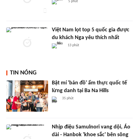
5 phút
Việt Nam lọt top 5 quốc gia được
du khách Nga yêu thích nhất
13 phút
TIN NÓNG
Bật mí 'bản đồ' ẩm thực quốc tế
lừng danh tại Ba Na Hills
35 phút
Nhịp điệu Samulnori vang dội, Áo
dài - Hanbok 'khoe sắc' bên sông