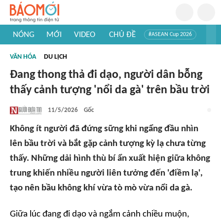
NÓNG
MỚI
VIDEO
CHỦ ĐỀ
#ASEAN Cup 2026
#Trí tuệ nhân tạo
#Mỹ - Iran
#Khám phá Việt Nam
VĂN HÓA
DU LỊCH
#Khám phá thế giới
Đang thong thả đi dạo, người dân bỗng
thấy cảnh tượng 'nổi da gà' trên bầu trời
11/5/2026
Gốc
Không ít người đã đứng sững khi ngẩng đầu nhìn
lên bầu trời và bắt gặp cảnh tượng kỳ lạ chưa từng
thấy. Những dải hình thù bí ẩn xuất hiện giữa không
trung khiến nhiều người liên tưởng đến 'điềm lạ',
tạo nên bầu không khí vừa tò mò vừa nổi da gà.
Giữa lúc đang đi dạo và ngắm cảnh chiều muộn,