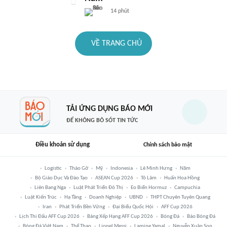
14 phút
VỀ TRANG CHỦ
TẢI ỨNG DỤNG BÁO MỚI
ĐỂ KHÔNG BỎ SÓT TIN TỨC
Điều khoản sử dụng
Chính sách bảo mật
Logistic
Tháo Gỡ
Mỹ
Indonesia
Lê Minh Hưng
Năm
Bộ Giáo Dục Và Đào Tạo
ASEAN Cup 2026
Tô Lâm
Huấn Hoa Hồng
Liên Bang Nga
Luật Phát Triển Đô Thị
Eo Biển Hormuz
Campuchia
Luật Kiến Trúc
Hạ Tầng
Doanh Nghiệp
UBND
THPT Chuyên Tuyên Quang
Iran
Phát Triển Bền Vững
Đại Biểu Quốc Hội
AFF Cup 2026
Lịch Thi Đấu AFF Cup 2026
Bảng Xếp Hạng AFF Cup 2026
Bóng Đá
Báo Bóng Đá
Bóng Đá Việt Nam
Thể Thao
Lionel Messi
Lamine Yamal
Nguyễn Xuân Son