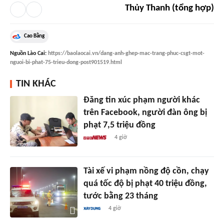
Thủy Thanh (tổng hợp)
Cao Bằng
Nguồn
Lào Cai
:
https://baolaocai.vn/dang-anh-ghep-mac-trang-phuc-csgt-mot-
nguoi-bi-phat-75-trieu-dong-post901519.html
TIN KHÁC
Đăng tin xúc phạm người khác
trên Facebook, người đàn ông bị
phạt 7,5 triệu đồng
4 giờ
Tài xế vi phạm nồng độ cồn, chạy
quá tốc độ bị phạt 40 triệu đồng,
tước bằng 23 tháng
4 giờ