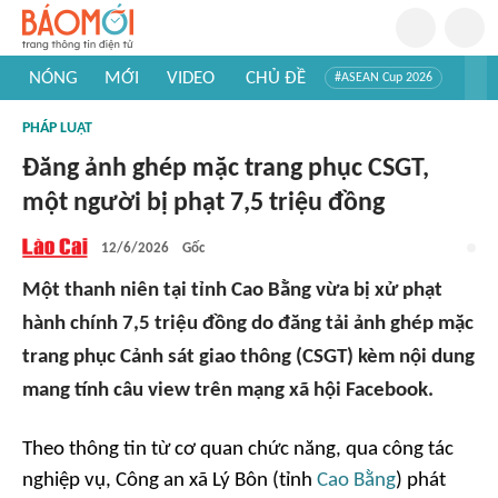
NÓNG
MỚI
VIDEO
CHỦ ĐỀ
#ASEAN Cup 2026
#Trí tuệ nhân tạo
#Mỹ - Iran
#Khám phá Việt Nam
PHÁP LUẬT
#Khám phá thế giới
Đăng ảnh ghép mặc trang phục CSGT,
một người bị phạt 7,5 triệu đồng
12/6/2026
Gốc
Một thanh niên tại tỉnh Cao Bằng vừa bị xử phạt
hành chính 7,5 triệu đồng do đăng tải ảnh ghép mặc
trang phục Cảnh sát giao thông (CSGT) kèm nội dung
mang tính câu view trên mạng xã hội Facebook.
Theo thông tin từ cơ quan chức năng, qua công tác
nghiệp vụ, Công an xã Lý Bôn (tỉnh
Cao Bằng
) phát