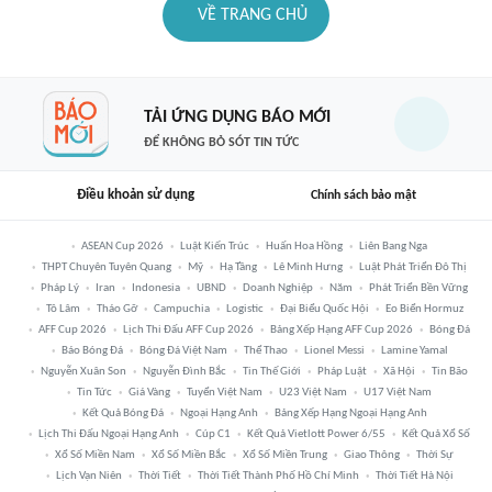
VỀ TRANG CHỦ
TẢI ỨNG DỤNG BÁO MỚI
ĐỂ KHÔNG BỎ SÓT TIN TỨC
Điều khoản sử dụng
Chính sách bảo mật
ASEAN Cup 2026
Luật Kiến Trúc
Huấn Hoa Hồng
Liên Bang Nga
THPT Chuyên Tuyên Quang
Mỹ
Hạ Tầng
Lê Minh Hưng
Luật Phát Triển Đô Thị
Pháp Lý
Iran
Indonesia
UBND
Doanh Nghiệp
Năm
Phát Triển Bền Vững
Tô Lâm
Tháo Gỡ
Campuchia
Logistic
Đại Biểu Quốc Hội
Eo Biển Hormuz
AFF Cup 2026
Lịch Thi Đấu AFF Cup 2026
Bảng Xếp Hạng AFF Cup 2026
Bóng Đá
Báo Bóng Đá
Bóng Đá Việt Nam
Thể Thao
Lionel Messi
Lamine Yamal
Nguyễn Xuân Son
Nguyễn Đình Bắc
Tin Thế Giới
Pháp Luật
Xã Hội
Tin Bão
Tin Tức
Giá Vàng
Tuyển Việt Nam
U23 Việt Nam
U17 Việt Nam
Kết Quả Bóng Đá
Ngoại Hạng Anh
Bảng Xếp Hạng Ngoại Hạng Anh
Lịch Thi Đấu Ngoại Hạng Anh
Cúp C1
Kết Quả Vietlott Power 6/55
Kết Quả Xổ Số
Xổ Số Miền Nam
Xổ Số Miền Bắc
Xổ Số Miền Trung
Giao Thông
Thời Sự
Lịch Vạn Niên
Thời Tiết
Thời Tiết Thành Phố Hồ Chí Minh
Thời Tiết Hà Nội