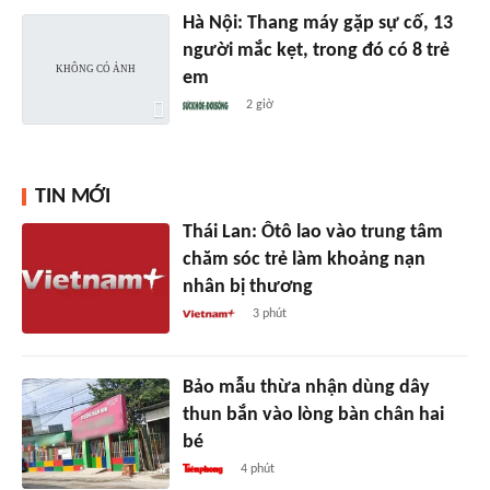
Hà Nội: Thang máy gặp sự cố, 13
người mắc kẹt, trong đó có 8 trẻ
em
2 giờ
TIN MỚI
Thái Lan: Ôtô lao vào trung tâm
chăm sóc trẻ làm khoảng nạn
nhân bị thương
3 phút
Bảo mẫu thừa nhận dùng dây
thun bắn vào lòng bàn chân hai
bé
4 phút