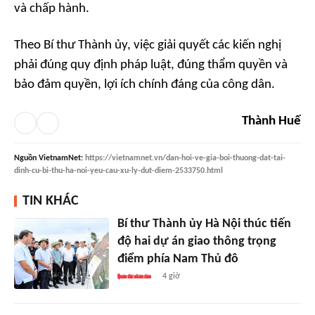
và chấp hành.
Theo Bí thư Thành ủy, việc giải quyết các kiến nghị
phải đúng quy định pháp luật, đúng thẩm quyền và
bảo đảm quyền, lợi ích chính đáng của công dân.
Thành Huế
Nguồn
VietnamNet
:
https://vietnamnet.vn/dan-hoi-ve-gia-boi-thuong-dat-tai-
dinh-cu-bi-thu-ha-noi-yeu-cau-xu-ly-dut-diem-2533750.html
TIN KHÁC
Bí thư Thành ủy Hà Nội thúc tiến
độ hai dự án giao thông trọng
điểm phía Nam Thủ đô
4 giờ