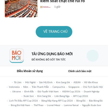
kiểm soát chặt chẽ rủi ro
1 giờ
VỀ TRANG CHỦ
TẢI ỨNG DỤNG BÁO MỚI
ĐỂ KHÔNG BỎ SÓT TIN TỨC
Điều khoản sử dụng
Chính sách bảo mật
Tô Lâm
Mũi Nghê
Sân Mỹ Đình
Kim Sang-Sik
ASEAN
Hồ Văn Khoa
Indonesia
Năm
Trần Thanh Mẫn
Campuchia
Singapore
Chủ Tịch Quốc Hội
Ukraine
Đình Bắc
Đội Tuyển Việt Nam
ASEAN Cup 2026
Doanh Nghiệp
Xuân Son
Kim Sang Sik
Liên Bang Nga
AFF Cup 2026
Lịch Thi Đấu AFF Cup 2026
Bảng Xếp Hạng AFF Cup 2026
Bóng Đá
Báo Bóng Đá
Bóng Đá Việt Nam
Thể Thao
Lionel Messi
Lamine Yamal
Nguyễn Xuân Son