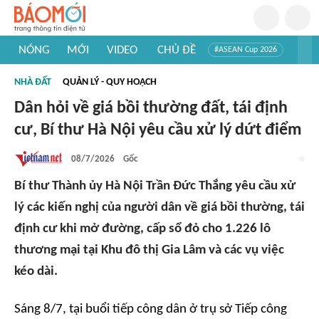
NÓNG
MỚI
VIDEO
CHỦ ĐỀ
#ASEAN Cup 2026
#Trí tuệ nhân tạo
#Mỹ - Iran
#Khám phá Việt Nam
NHÀ ĐẤT
QUẢN LÝ - QUY HOẠCH
#Khám phá thế giới
Dân hỏi về giá bồi thường đất, tái định
cư, Bí thư Hà Nội yêu cầu xử lý dứt điểm
08/7/2026
Gốc
Bí thư Thành ủy Hà Nội Trần Đức Thắng yêu cầu xử
lý các kiến nghị của người dân về giá bồi thường, tái
định cư khi mở đường, cấp sổ đỏ cho 1.226 lô
thương mại tại Khu đô thị Gia Lâm và các vụ việc
kéo dài.
Sáng 8/7, tại buổi tiếp công dân ở trụ sở Tiếp công