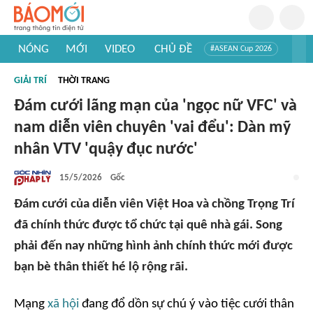
NÓNG
MỚI
VIDEO
CHỦ ĐỀ
#ASEAN Cup 2026
#Trí tuệ nhân tạo
#Mỹ - Iran
#Khám phá Việt Nam
GIẢI TRÍ
THỜI TRANG
#Khám phá thế giới
Đám cưới lãng mạn của 'ngọc nữ VFC' và
nam diễn viên chuyên 'vai đểu': Dàn mỹ
nhân VTV 'quậy đục nước'
15/5/2026
Gốc
Đám cưới của diễn viên Việt Hoa và chồng Trọng Trí
đã chính thức được tổ chức tại quê nhà gái. Song
phải đến nay những hình ảnh chính thức mới được
bạn bè thân thiết hé lộ rộng rãi.
Mạng
xã hội
đang đổ dồn sự chú ý vào tiệc cưới thân