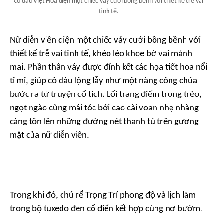
Cô dâu Việt Hoa diện một chiếc váy cưới bồng bềnh với thiết kế trễ vai
tinh tế.
Nữ diễn viên diện một chiếc váy cưới bồng bềnh với
thiết kế trễ vai tinh tế, khéo léo khoe bờ vai mảnh
mai. Phần thân váy được đính kết các họa tiết hoa nổi
tỉ mỉ, giúp cô dâu lộng lẫy như một nàng công chúa
bước ra từ truyện cổ tích. Lối trang điểm trong trẻo,
ngọt ngào cùng mái tóc bới cao cài voan nhẹ nhàng
càng tôn lên những đường nét thanh tú trên gương
mặt của nữ diễn viên.
Trong khi đó, chú rể Trọng Trí phong độ và lịch lãm
trong bộ tuxedo đen cổ điển kết hợp cùng nơ bướm.