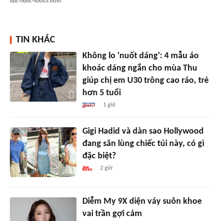
duc-nuoc-40003.html
TIN KHÁC
Không lo 'nuốt dáng': 4 mẫu áo
khoác dáng ngắn cho mùa Thu
giúp chị em U30 trông cao ráo, trẻ
hơn 5 tuổi
1 giờ
Gigi Hadid và dàn sao Hollywood
đang săn lùng chiếc túi này, có gì
đặc biệt?
2 giờ
Diễm My 9X diện váy suôn khoe
vai trần gợi cảm