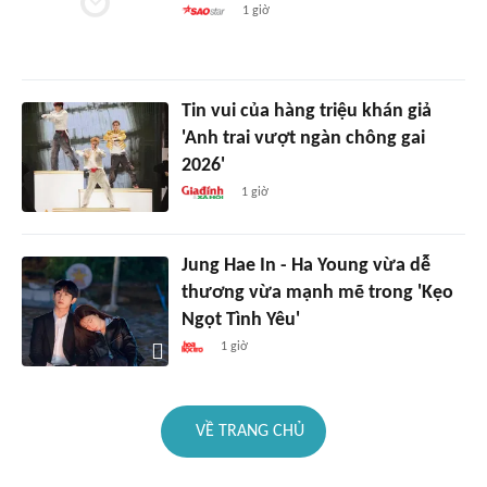
1 giờ
Tin vui của hàng triệu khán giả
'Anh trai vượt ngàn chông gai
2026'
1 giờ
Jung Hae In - Ha Young vừa dễ
thương vừa mạnh mẽ trong 'Kẹo
Ngọt Tình Yêu'
1 giờ
VỀ TRANG CHỦ