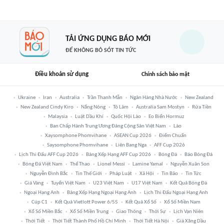
TẢI ỨNG DỤNG BÁO MỚI
ĐỂ KHÔNG BỎ SÓT TIN TỨC
Điều khoản sử dụng
Chính sách bảo mật
Ukraine
Iran
Australia
Trần Thanh Mẫn
Ngân Hàng Nhà Nước
New Zealand
New Zealand Cindy Kiro
Nắng Nóng
Tô Lâm
Australia Sam Mostyn
Rửa Tiền
Malaysia
Luật Dầu Khí
Quốc Hội Lào
Eo Biển Hormuz
Ban Chấp Hành Trung Ương Đảng Cộng Sản Việt Nam
Lào
Xaysomphone Phomvihane
ASEAN Cup 2026
Điểm Chuẩn
Saysomphone Phomvihane
Liên Bang Nga
AFF Cup 2026
Lịch Thi Đấu AFF Cup 2026
Bảng Xếp Hạng AFF Cup 2026
Bóng Đá
Báo Bóng Đá
Bóng Đá Việt Nam
Thể Thao
Lionel Messi
Lamine Yamal
Nguyễn Xuân Son
Nguyễn Đình Bắc
Tin Thế Giới
Pháp Luật
Xã Hội
Tin Bão
Tin Tức
Giá Vàng
Tuyển Việt Nam
U23 Việt Nam
U17 Việt Nam
Kết Quả Bóng Đá
Ngoại Hạng Anh
Bảng Xếp Hạng Ngoại Hạng Anh
Lịch Thi Đấu Ngoại Hạng Anh
Cúp C1
Kết Quả Vietlott Power 6/55
Kết Quả Xổ Số
Xổ Số Miền Nam
Xổ Số Miền Bắc
Xổ Số Miền Trung
Giao Thông
Thời Sự
Lịch Vạn Niên
Thời Tiết
Thời Tiết Thành Phố Hồ Chí Minh
Thời Tiết Hà Nội
Giá Xăng Dầu