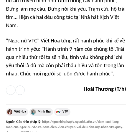
dự án truyền hình như Dưới bóng cây hạnh phúc,
Đừng làm mẹ cáu, Đừng nói khi yêu, Trạm cứu hộ trái
tim… Hiện cả hai đều công tác tại Nhà hát Kịch Việt
Nam.
"Ngọc nữ VFC" Việt Hoa từng rất hạnh phúc khi kể về
hành trình yêu:
"Hành trình 9 năm của chúng tôi.Trải
qua nhiều thứ rồi ta sẽ hiểu, tình yêu không phải chỉ
yêu thôi là đủ mà còn phải thấu hiểu và tôn trọng lẫn
nhau. Chúc mọi người sẽ luôn được hạnh phúc".
Hoài Thương (T/h)
Việt Hoa
Minh Thu
VTV
Nguồn
Góc nhìn pháp lý
:
https://gocnhinphaply.nguoiduatin.vn/dam-cuoi-lang-
man-cua-ngoc-nu-vfc-va-nam-dien-vien-chuyen-vai-deu-dan-my-nhan-vtv-quay-