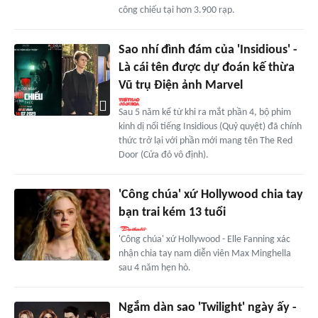
công chiếu tại hơn 3.900 rạp.
Sao nhí đình đám của 'Insidious' -
Là cái tên được dự đoán kế thừa
Vũ trụ Điện ảnh Marvel
Sau 5 năm kể từ khi ra mắt phần 4, bộ phim
kinh dị nổi tiếng Insidious (Quỷ quyệt) đã chính
thức trở lại với phần mới mang tên The Red
Door (Cửa đỏ vô định).
'Công chúa' xứ Hollywood chia tay
bạn trai kém 13 tuổi
'Công chúa' xứ Hollywood - Elle Fanning xác
nhận chia tay nam diễn viên Max Minghella
sau 4 năm hẹn hò.
Ngắm dàn sao 'Twilight' ngày ấy -