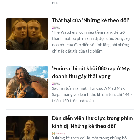
qua.
Thất bại của 'Những kẻ theo dõi'
'The Watchers' có nhiều tiềm năng để trở
thành một bộ phim kinh dị độc đáo. Song, sự
non nớt của đạo diễn vô tình lãng phí những
chi tiết đắt giá của tác phẩm.
'Furiosa' bị rút khỏi 880 rạp ở Mỹ,
doanh thu gây thất vọng
Sau hai tuần ra mắt, 'Furiosa: A Mad Max
Saga' mang về doanh thu khiêm tốn, chỉ 144,4
triệu USD trên toàn cầu.
Dàn diễn viên thực lực trong phim
kinh dị 'Những kẻ theo dõi'
'Những kẻ theo dõi' là một trong những bộ