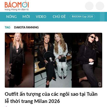
NÓNG
MỚI
VIDEO
CHỦ ĐỀ
#ASEAN Cup 2026
#Tuyển sinh đại học 2026
#Trí tuệ nhân tạo
#Mỹ - Iran
TAG
DAKOTA FANNING
#Khám phá Việt Nam
#Khám phá thế giới
Outfit ấn tượng của các ngôi sao tại Tuần
lễ thời trang Milan 2026