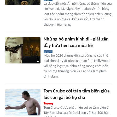
Là đạo diễn gốc Ấn nổi tiếng, có thâm niên của
Hollywood, M. Night Shyamalan sở hữu hàng
loạt tác phẩm mang đậm tính siêu nhiên, cùng
với đó là những cái kết gây sốc, trở thành
thương hiệu riêng.
Những bộ phim kinh dị - giật gân
đầy hứa hẹn của mùa hè
Mùa hè 2024 chứng kiến sự bùng nổ của thể
loại kinh dị - giật gân của màn ảnh Hollywood
với hàng loạt tựa phim đáng mong chờ, đến
từ những thương hiệu và các nhà làm phim
đình đám.
Tom Cruise cởi trần tắm biển giữa
lúc con gái bỏ họ cha
Tom Cruise được phát hiện vui vẻ tắm biển ở
Tây Ban Nha sau ồn ào bị con gái Suri hắt hủi,