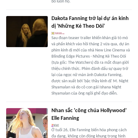
bỏ luôn họ.
Dakota Fanning trở lại dự án kinh
dị 'Những Kẻ Theo Dõi'
Sau đoạn teaser trailer khiến khán giả tò mò
và phấn khích vào hồi tháng 2 vừa qua, dự án
phim kinh dị mới của nhà New Line Cinema và
Blinding Edge Pictures - Những Kẻ Theo Dõi
(tựa gốc: The Watchers) đã ra mắt đoạn giới
thiệu chính thức. Phim đánh dấu sự quay trở
lại của ngọc nữ màn ảnh Dakota Fanning,
được sản xuất bởi 'bậc thầy kinh dị' M. Night
Shyamalan và do cô con gái Ishana Night
Shyamalan của ông ngồi ghế đạo diễn.
Nhan sắc 'công chúa Hollywood'
Elle Fanning
Ở tuổi 26, Elle Fanning biến hóa phong cách
đa dạng, không còn đóng khung trong hình