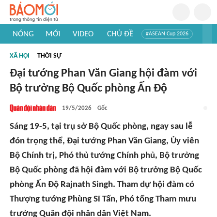
NÓNG
MỚI
VIDEO
CHỦ ĐỀ
#ASEAN Cup 2026
#Trí tuệ nhân tạo
#Mỹ - Iran
#Khám phá Việt Nam
XÃ HỘI
THỜI SỰ
#Khám phá thế giới
Đại tướng Phan Văn Giang hội đàm với
Bộ trưởng Bộ Quốc phòng Ấn Độ
19/5/2026
Gốc
Sáng 19-5, tại trụ sở Bộ Quốc phòng, ngay sau lễ
đón trọng thể, Đại tướng Phan Văn Giang, Ủy viên
Bộ Chính trị, Phó thủ tướng Chính phủ, Bộ trưởng
Bộ Quốc phòng đã hội đàm với Bộ trưởng Bộ Quốc
phòng Ấn Độ Rajnath Singh. Tham dự hội đàm có
Thượng tướng Phùng Sĩ Tấn, Phó tổng Tham mưu
trưởng Quân đội nhân dân Việt Nam.