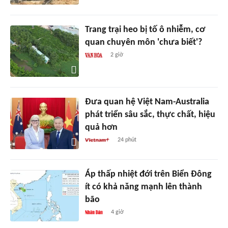
Trang trại heo bị tố ô nhiễm, cơ
quan chuyên môn 'chưa biết'?
2 giờ
Đưa quan hệ Việt Nam-Australia
phát triển sâu sắc, thực chất, hiệu
quả hơn
24 phút
Áp thấp nhiệt đới trên Biển Đông
ít có khả năng mạnh lên thành
bão
4 giờ