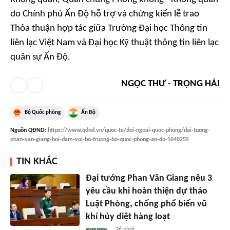
do Chính phủ Ấn Độ hỗ trợ và chứng kiến lễ trao
Thỏa thuận hợp tác giữa Trường Đại học Thông tin
liên lạc Việt Nam và Đại học Kỹ thuật thông tin liên lạc
quân sự Ấn Độ.
NGỌC THƯ - TRỌNG HẢI
Bộ Quốc phòng
Ấn Độ
Nguồn
QĐND
:
https://www.qdnd.vn/quoc-te/doi-ngoai-quoc-phong/dai-tuong-
phan-van-giang-hoi-dam-voi-bo-truong-bo-quoc-phong-an-do-1040255
TIN KHÁC
Đại tướng Phan Văn Giang nêu 3
yêu cầu khi hoàn thiện dự thảo
Luật Phòng, chống phổ biến vũ
khí hủy diệt hàng loạt
26 phút