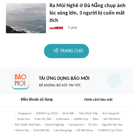
Ra Mũi Nghê ở Đà Nẵng chụp ảnh
lúc sóng lớn, 3 người bị cuốn mất
tích
9 phút
VỀ TRANG CHỦ
TẢI ỨNG DỤNG BÁO MỚI
ĐỂ KHÔNG BỎ SÓT TIN TỨC
Điều khoản sử dụng
Chính sách bảo mật
Singapore
ASEAN Cup 2026
Đình Bắc
Trần Đình Tiệp
Kim Sang-Sik
Xuân Son
Triệu Thị Tâm
Indonesia
ASEAN Cup
Năm
Sân Mỹ Đình
Đội Tuyển Việt Nam
Doanh Nghiệp
Campuchia
Tô Lâm
Nguyễn Văn Hợi
Khánh Sky
Vịnh Bắc Bộ
Liên Bang Nga
Hồ Văn Khoa
A ASEAN Cup 2026