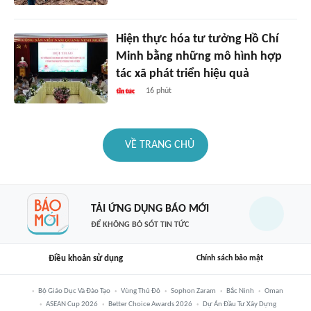
Hiện thực hóa tư tưởng Hồ Chí
Minh bằng những mô hình hợp
tác xã phát triển hiệu quả
16 phút
VỀ TRANG CHỦ
TẢI ỨNG DỤNG BÁO MỚI
ĐỂ KHÔNG BỎ SÓT TIN TỨC
Điều khoản sử dụng
Chính sách bảo mật
Bộ Giáo Dục Và Đào Tạo
Vùng Thủ Đô
Sophon Zaram
Bắc Ninh
Oman
ASEAN Cup 2026
Better Choice Awards 2026
Dự Án Đầu Tư Xây Dựng