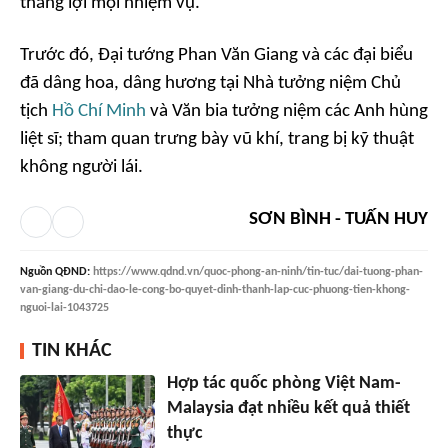
thắng lợi mọi nhiệm vụ.
Trước đó, Đại tướng Phan Văn Giang và các đại biểu
đã dâng hoa, dâng hương tại Nhà tưởng niệm Chủ
tịch
Hồ Chí Minh
và Văn bia tưởng niệm các Anh hùng
liệt sĩ; tham quan trưng bày vũ khí, trang bị kỹ thuật
không người lái.
SƠN BÌNH - TUẤN HUY
Nguồn
QĐND
:
https://www.qdnd.vn/quoc-phong-an-ninh/tin-tuc/dai-tuong-phan-
van-giang-du-chi-dao-le-cong-bo-quyet-dinh-thanh-lap-cuc-phuong-tien-khong-
nguoi-lai-1043725
TIN KHÁC
Hợp tác quốc phòng Việt Nam-
Malaysia đạt nhiều kết quả thiết
thực