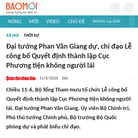
NÓNG
MỚI
VIDEO
CHỦ ĐỀ
#ASEAN Cup 2026
#Trí tuệ nhân tạo
#Mỹ - Iran
#Khám phá Việt Nam
XÃ HỘI
THỜI SỰ
#Khám phá thế giới
Đại tướng Phan Văn Giang dự, chỉ đạo Lễ
công bố Quyết định thành lập Cục
Phương tiện không người lái
11/6/2026
Gốc
Chiều 11-6, Bộ Tổng Tham mưu tổ chức Lễ công bố
Quyết định thành lập Cục Phương tiện không người
lái. Đại tướng Phan Văn Giang, Ủy viên Bộ Chính trị,
Phó thủ tướng Chính phủ, Bộ trưởng Bộ Quốc
phòng dự và phát biểu chỉ đạo.