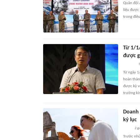
Quân đội 
liệu được
trong điều
Từ 1/1
được g
Từ ngày 1
hoàn thàn
được kỳ v
trường ki
Doanh 
kỷ lục
2 g
Trước nhữ