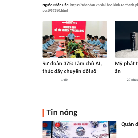
Nguồn
Nhân Dân
:
https://nhandan.vn/dai-hoc-kinh-te-thanh-
post957280.html
Sư đoàn 375: Làm chủ AI,
Mỹ phát t
thúc đẩy chuyển đổi số
ăn
1 giờ
27 phút
Tin nóng
Quân đ