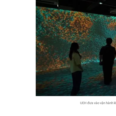
UEH đưa vào vận hành k