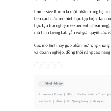
Immersive Room là một phần trong hệ sinh
bên cạnh các mô hình học tập hiện đại như 
học tập trải nghiệm (experiential learning
mô hình Living Lab gắn với giải quyết các 
Các mô hình này góp phần mở rộng không g
và doanh nghiệp, đồng thời nâng cao năng 
Trí tuệ nhân tạo
Immersive Room
UEH
Đại học Kinh tế Thành p
vận hành
đắm
Bùi Quang Hùng
đa ngành