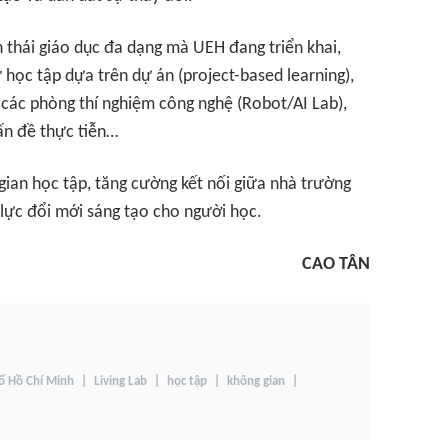
 thái giáo dục đa dạng mà UEH đang triển khai,
học tập dựa trên dự án (project-based learning),
), các phòng thí nghiệm công nghệ (Robot/AI Lab),
vấn đề thực tiễn…
ian học tập, tăng cường kết nối giữa nhà trường
lực đổi mới sáng tạo cho người học.
CAO TÂN
hố Hồ Chí Minh
Living Lab
học tập
không gian