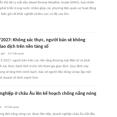
Ấn Độ đã ra mắt dầu diesel Xtreme Weather Grade (XWG), loại nhiên
 phát triển trong nước nhằm giúp các phương tiện quân sự hoạt động
 kiện giá rét khắc nghiệt và khu vực có độ cao lớn.
/2027: Không xác thực, người bán sẽ không
iao dịch trên nền tảng số
5 giờ
611
liên quan
/1/2027, người bán trên các nền tảng thương mại điện tử sẽ phải
h xác thực danh tính trước khi tham gia giao dịch. Quy định này
ọng sẽ tăng tính minh bạch, bảo vệ người tiêu dùng và tạo lập môi
nh doanh số lành mạnh hơn.
nghiệp ở châu Âu lên kế hoạch chống nắng nóng
iờ
69
liên quan
ng đợt nắng nóng cực đoan liên tiếp, doanh nghiệp châu Âu bắt đầu