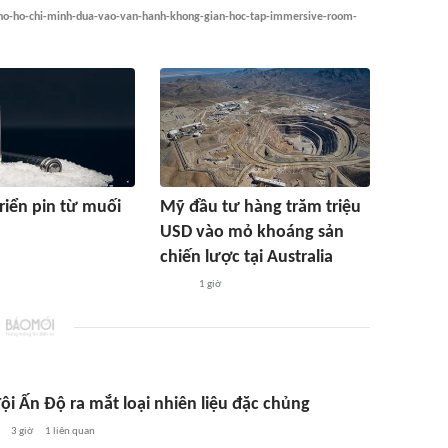
pho-ho-chi-minh-dua-vao-van-hanh-khong-gian-hoc-tap-immersive-room-
riển pin từ muối
Mỹ đầu tư hàng trăm triệu
USD vào mỏ khoáng sản
chiến lược tại Australia
1 giờ
ội Ấn Độ ra mắt loại nhiên liệu đặc chủng
3 giờ
1
liên quan