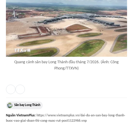
Quang cảnh sân bay Long Thành đầu tháng 7/2026. (Ảnh: Công
Phong/TTXVN)
Sân bay Long Thành
Nguồn
VietnamPlus
:
https://www.vietnamplus.vn/dai-du-an-san-bay-long-thanh-
buoc-vao-giai-doan-thi-cong-nuoc-rut-post1122966.vnp