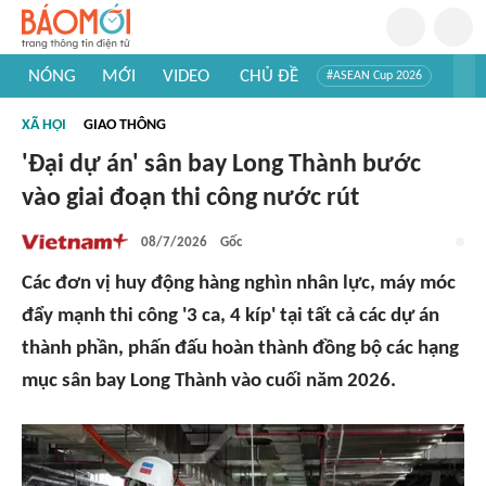
NÓNG
MỚI
VIDEO
CHỦ ĐỀ
#ASEAN Cup 2026
#Tuyển sinh đại học 2026
#Trí tuệ nhân tạo
#Mỹ - Iran
XÃ HỘI
GIAO THÔNG
#Khám phá Việt Nam
#Khám phá thế giới
'Đại dự án' sân bay Long Thành bước
vào giai đoạn thi công nước rút
08/7/2026
Gốc
Các đơn vị huy động hàng nghìn nhân lực, máy móc
đẩy mạnh thi công '3 ca, 4 kíp' tại tất cả các dự án
thành phần, phấn đấu hoàn thành đồng bộ các hạng
mục sân bay Long Thành vào cuối năm 2026.