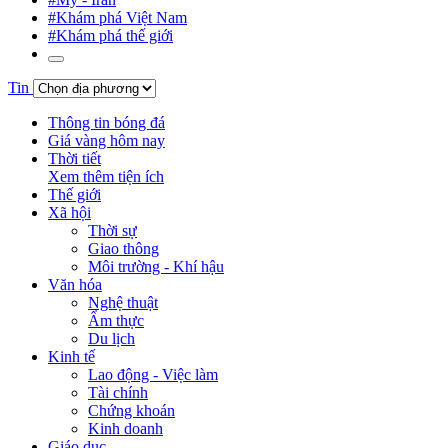
#Khám phá Việt Nam
#Khám phá thế giới
Tin
Thông tin bóng đá
Giá vàng hôm nay
Thời tiết
Xem thêm tiện ích
Thế giới
Xã hội
Thời sự
Giao thông
Môi trường - Khí hậu
Văn hóa
Nghệ thuật
Ẩm thực
Du lịch
Kinh tế
Lao động - Việc làm
Tài chính
Chứng khoán
Kinh doanh
Giáo dục