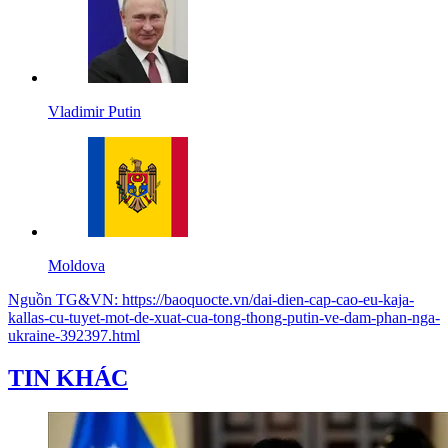
Vladimir Putin
Moldova
Nguồn
TG&VN
:
https://baoquocte.vn/dai-dien-cap-cao-eu-kaja-
kallas-cu-tuyet-mot-de-xuat-cua-tong-thong-putin-ve-dam-phan-nga-
ukraine-392397.html
TIN KHÁC