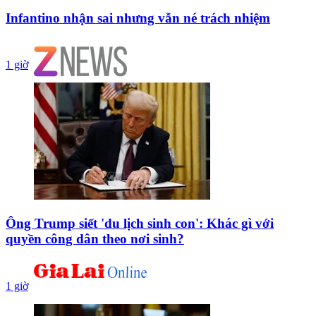
Infantino nhận sai nhưng vẫn né trách nhiệm
1 giờ
Ông Trump siết 'du lịch sinh con': Khác gì với
quyền công dân theo nơi sinh?
1 giờ