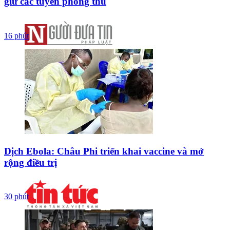
giữ các tuyến phòng thủ
16 phút
Dịch Ebola: Châu Phi triển khai vaccine và mở
rộng điều trị
30 phút