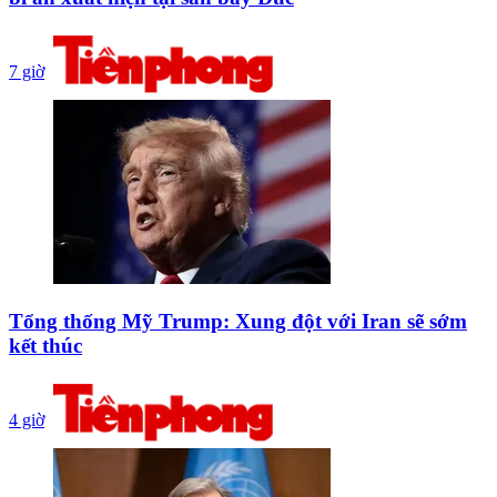
7 giờ
Tổng thống Mỹ Trump: Xung đột với Iran sẽ sớm
kết thúc
4 giờ