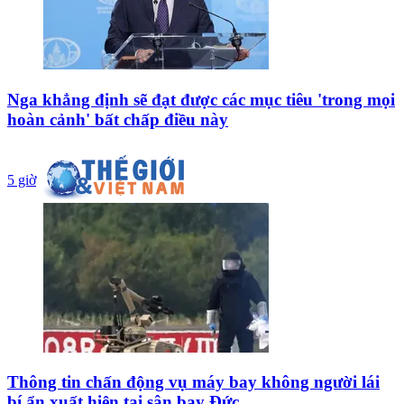
Nga khẳng định sẽ đạt được các mục tiêu 'trong mọi
hoàn cảnh' bất chấp điều này
5 giờ
Thông tin chấn động vụ máy bay không người lái
bí ẩn xuất hiện tại sân bay Đức