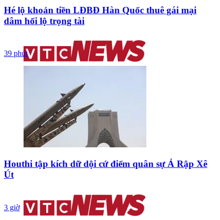
Hé lộ khoản tiền LĐBĐ Hàn Quốc thuê gái mại
dâm hối lộ trọng tài
39 phút
Houthi tập kích dữ dội cứ điểm quân sự Ả Rập Xê
Út
3 giờ