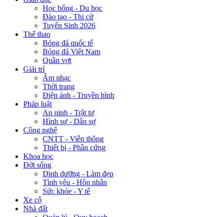
Học bổng - Du học
Đào tạo - Thi cử
Tuyển Sinh 2026
Thể thao
Bóng đá quốc tế
Bóng đá Việt Nam
Quần vợt
Giải trí
Âm nhạc
Thời trang
Điện ảnh - Truyền hình
Pháp luật
An ninh - Trật tự
Hình sự - Dân sự
Công nghệ
CNTT - Viễn thông
Thiết bị - Phần cứng
Khoa học
Đời sống
Dinh dưỡng - Làm đẹp
Tình yêu - Hôn nhân
Sức khỏe - Y tế
Xe cộ
Nhà đất