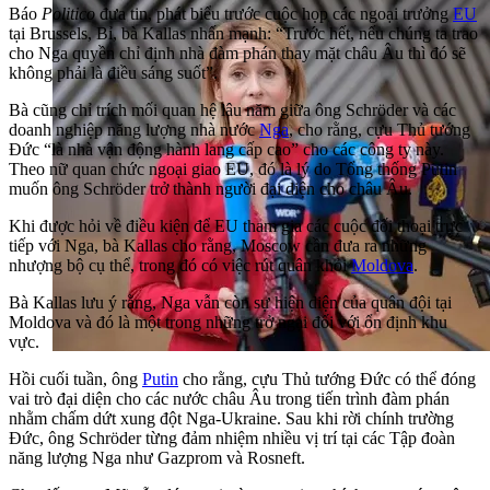
Báo
Politico
đưa tin, phát biểu trước cuộc họp các ngoại trưởng
EU
tại Brussels, Bỉ, bà Kallas nhấn mạnh: “Trước hết, nếu chúng ta trao
cho Nga quyền chỉ định nhà đàm phán thay mặt châu Âu thì đó sẽ
không phải là điều sáng suốt”.
Bà cũng chỉ trích mối quan hệ lâu năm giữa ông Schröder và các
doanh nghiệp năng lượng nhà nước
Nga
, cho rằng, cựu Thủ tướng
Đức “là nhà vận động hành lang cấp cao” cho các công ty này.
Theo nữ quan chức ngoại giao EU, đó là lý do Tổng thống Putin
muốn ông Schröder trở thành người đại diện cho châu Âu.
Khi được hỏi về điều kiện để EU tham gia các cuộc đối thoại trực
tiếp với Nga, bà Kallas cho rằng, Moscow cần đưa ra những
nhượng bộ cụ thể, trong đó có việc rút quân khỏi
Moldova
.
Bà Kallas lưu ý rằng, Nga vẫn còn sự hiện diện của quân đội tại
Moldova và đó là một trong những trở ngại đối với ổn định khu
vực.
Hồi cuối tuần, ông
Putin
cho rằng, cựu Thủ tướng Đức có thể đóng
vai trò đại diện cho các nước châu Âu trong tiến trình đàm phán
nhằm chấm dứt xung đột Nga-Ukraine. Sau khi rời chính trường
Đức, ông Schröder từng đảm nhiệm nhiều vị trí tại các Tập đoàn
năng lượng Nga như Gazprom và Rosneft.