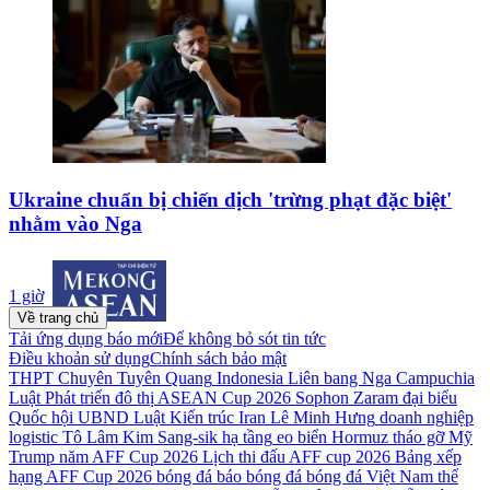
Ukraine chuẩn bị chiến dịch 'trừng phạt đặc biệt'
nhằm vào Nga
1 giờ
Về trang chủ
Tải ứng dụng báo mới
Để không bỏ sót tin tức
Điều khoản sử dụng
Chính sách bảo mật
THPT Chuyên Tuyên Quang
Indonesia
Liên bang Nga
Campuchia
Luật Phát triển đô thị
ASEAN Cup 2026
Sophon Zaram
đại biểu
Quốc hội
UBND
Luật Kiến trúc
Iran
Lê Minh Hưng
doanh nghiệp
logistic
Tô Lâm
Kim Sang-sik
hạ tầng
eo biển Hormuz
tháo gỡ
Mỹ
Trump
năm
AFF Cup 2026
Lịch thi đấu AFF cup 2026
Bảng xếp
hạng AFF Cup 2026
bóng đá
báo bóng đá
bóng đá Việt Nam
thể