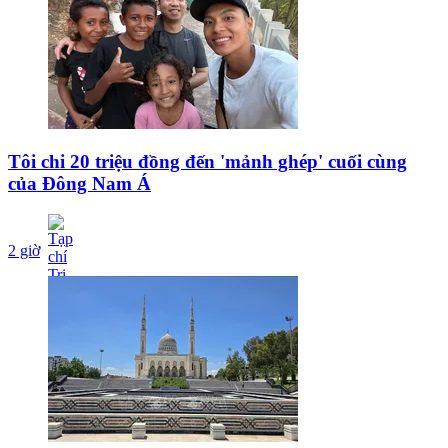
Tôi chi 20 triệu đồng đến 'mảnh ghép' cuối cùng
của Đông Nam Á
2 giờ