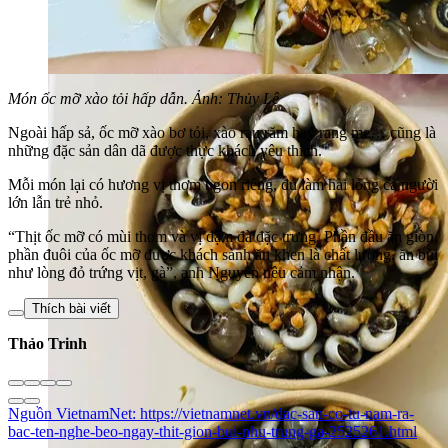
Món ốc mỡ xào tỏi hấp dẫn. Ảnh: Thủy Lệ
Ngoài hấp sả, ốc mỡ xào bơ tỏi, xào rau răm hay rang me… cũng là
những đặc sản dân dã được thực khách yêu thích.
Mỗi món lại có hương vị thơm ngon riêng, đủ làm hài lòng cả người
lớn lẫn trẻ nhỏ.
“Thịt ốc mỡ có mùi thơm và vị đậm đà đặc trưng. Phần đầu ăn giòn,
phần đuôi của ốc mỡ được khách sành ăn khen là chất lượng, ăn bùi
như lòng đỏ trứng vịt, gà”, anh Nguyên nêu cảm nhận.
Thích bài viết
Thảo Trinh
Nguồn
VietnamNet
:
https://vietnamnet.vn/dac-san-co-tu-nam-ra-
bac-ten-nghe-beo-ngay-thit-gion-bui-nhu-trung-ga-2525261.html