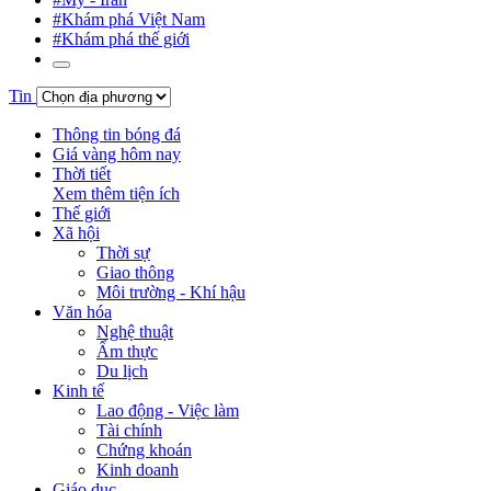
#Khám phá Việt Nam
#Khám phá thế giới
Tin
Thông tin bóng đá
Giá vàng hôm nay
Thời tiết
Xem thêm tiện ích
Thế giới
Xã hội
Thời sự
Giao thông
Môi trường - Khí hậu
Văn hóa
Nghệ thuật
Ẩm thực
Du lịch
Kinh tế
Lao động - Việc làm
Tài chính
Chứng khoán
Kinh doanh
Giáo dục