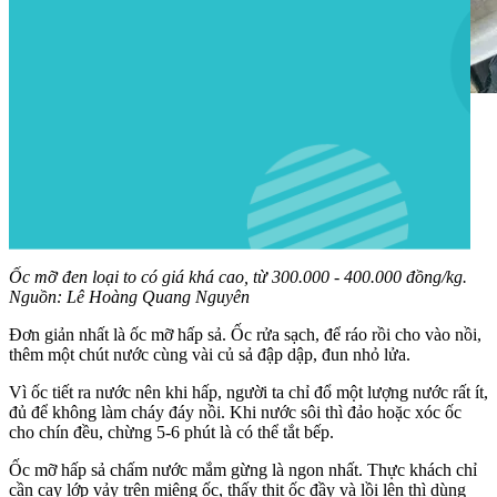
Ốc mỡ đen loại to có giá khá cao, từ 300.000 - 400.000 đồng/kg.
Nguồn: Lê Hoàng Quang Nguyên
Đơn giản nhất là ốc mỡ hấp sả. Ốc rửa sạch, để ráo rồi cho vào nồi,
thêm một chút nước cùng vài củ sả đập dập, đun nhỏ lửa.
Vì ốc tiết ra nước nên khi hấp, người ta chỉ đổ một lượng nước rất ít,
đủ để không làm cháy đáy nồi. Khi nước sôi thì đảo hoặc xóc ốc
cho chín đều, chừng 5-6 phút là có thể tắt bếp.
Ốc mỡ hấp sả chấm nước mắm gừng là ngon nhất. Thực khách chỉ
cần cạy lớp vảy trên miệng ốc, thấy thịt ốc đầy và lồi lên thì dùng