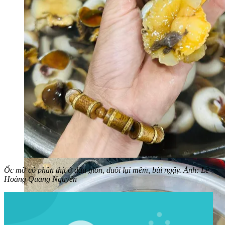
Ốc mỡ có phần thịt ở đầu giòn, đuôi lại mềm, bùi ngậy. Ảnh: Lê
Hoàng Quang Nguyên