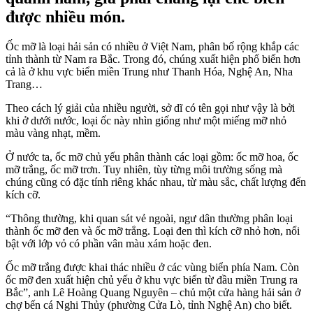
được nhiều món.
Ốc mỡ là loại hải sản có nhiều ở Việt Nam, phân bố rộng khắp các
tỉnh thành từ Nam ra Bắc. Trong đó, chúng xuất hiện phổ biến hơn
cả là ở khu vực biển miền Trung như Thanh Hóa, Nghệ An, Nha
Trang…
Theo cách lý giải của nhiều người, sở dĩ có tên gọi như vậy là bởi
khi ở dưới nước, loại ốc này nhìn giống như một miếng mỡ nhỏ
màu vàng nhạt, mềm.
Ở nước ta, ốc mỡ chủ yếu phân thành các loại gồm: ốc mỡ hoa, ốc
mỡ trắng, ốc mỡ trơn. Tuy nhiên, tùy từng môi trường sống mà
chúng cũng có đặc tính riêng khác nhau, từ màu sắc, chất lượng đến
kích cỡ.
“Thông thường, khi quan sát vẻ ngoài, ngư dân thường phân loại
thành ốc mỡ đen và ốc mỡ trắng. Loại đen thì kích cỡ nhỏ hơn, nổi
bật với lớp vỏ có phần vân màu xám hoặc đen.
Ốc mỡ trắng được khai thác nhiều ở các vùng biển phía Nam. Còn
ốc mỡ đen xuất hiện chủ yếu ở khu vực biển từ đầu miền Trung ra
Bắc”, anh Lê Hoàng Quang Nguyên – chủ một cửa hàng hải sản ở
chợ bến cá Nghi Thủy (phường Cửa Lò, tỉnh Nghệ An) cho biết.