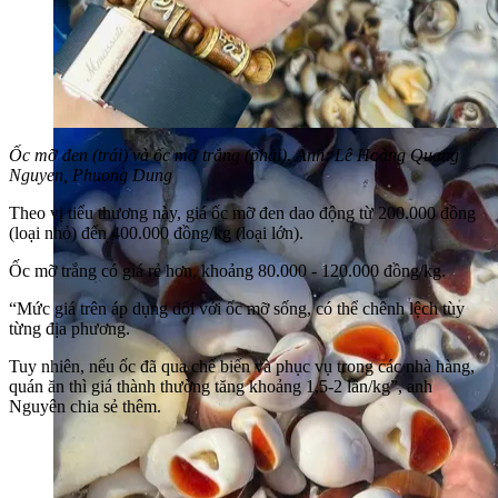
Ốc mỡ đen (trái) và ốc mỡ trắng (phải). Ảnh: Lê Hoàng Quang
Nguyen, Phuong Dung
Theo vị tiểu thương này, giá ốc mỡ đen dao động từ 200.000 đồng
(loại nhỏ) đến 400.000 đồng/kg (loại lớn).
Ốc mỡ trắng có giá rẻ hơn, khoảng 80.000 - 120.000 đồng/kg.
“Mức giá trên áp dụng đối với ốc mỡ sống, có thể chênh lệch tùy
từng địa phương.
Tuy nhiên, nếu ốc đã qua chế biến và phục vụ trong các nhà hàng,
quán ăn thì giá thành thường tăng khoảng 1,5-2 lần/kg”, anh
Nguyên chia sẻ thêm.