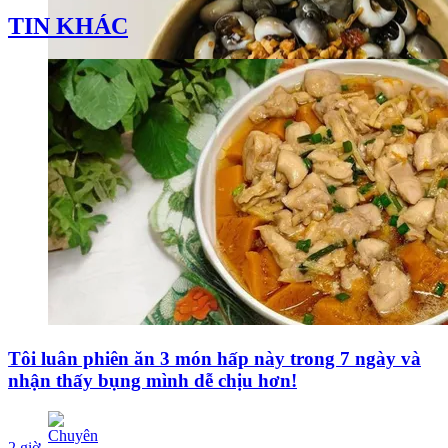
TIN KHÁC
Tôi luân phiên ăn 3 món hấp này trong 7 ngày và
nhận thấy bụng mình dễ chịu hơn!
2 giờ