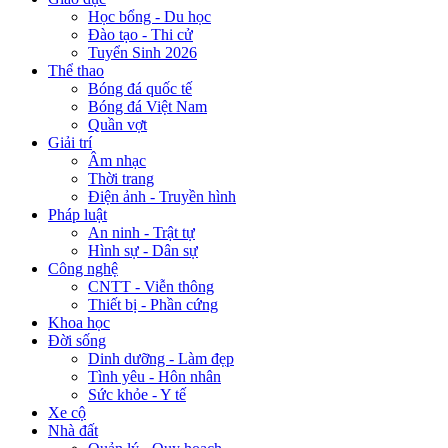
Học bổng - Du học
Đào tạo - Thi cử
Tuyển Sinh 2026
Thể thao
Bóng đá quốc tế
Bóng đá Việt Nam
Quần vợt
Giải trí
Âm nhạc
Thời trang
Điện ảnh - Truyền hình
Pháp luật
An ninh - Trật tự
Hình sự - Dân sự
Công nghệ
CNTT - Viễn thông
Thiết bị - Phần cứng
Khoa học
Đời sống
Dinh dưỡng - Làm đẹp
Tình yêu - Hôn nhân
Sức khỏe - Y tế
Xe cộ
Nhà đất