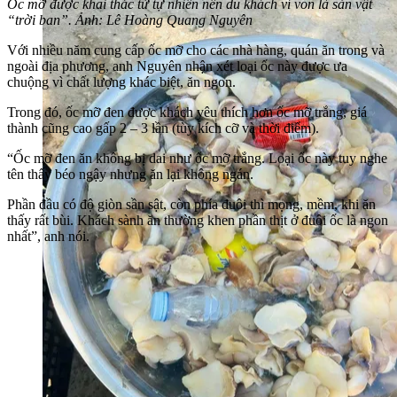
Ốc mỡ được khai thác từ tự nhiên nên du khách ví von là sản vật
“trời ban”. Ảnh: Lê Hoàng Quang Nguyên
Với nhiều năm cung cấp ốc mỡ cho các nhà hàng, quán ăn trong và
ngoài địa phương, anh Nguyên nhận xét loại ốc này được ưa
chuộng vì chất lượng khác biệt, ăn ngon.
Trong đó, ốc mỡ đen được khách yêu thích hơn ốc mỡ trắng, giá
thành cũng cao gấp 2 – 3 lần (tùy kích cỡ và thời điểm).
“Ốc mỡ đen ăn không bị dai như ốc mỡ trắng. Loại ốc này tuy nghe
tên thấy béo ngậy nhưng ăn lại không ngán.
Phần đầu có độ giòn sần sật, còn phía đuôi thì mọng, mềm, khi ăn
thấy rất bùi. Khách sành ăn thường khen phần thịt ở đuôi ốc là ngon
nhất”, anh nói.