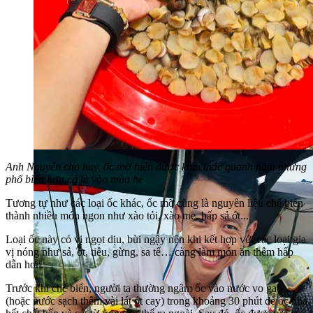
Anh Nguyên cho hay, ốc mỡ hiện được khai thác quanh năm nhưng
phổ biến hơn cả là vào mùa hè
Tương tự như các loại ốc khác, ốc mỡ cũng là nguyên liệu chế biến
thành nhiều món ngon như xào tỏi, xào me, hấp sả ớt...
Loại ốc này có vị ngọt dịu, bùi ngậy nên khi kết hợp với các loại gia
vị nóng như sả, ớt, tiêu, gừng, sa tế… càng làm món ăn thêm hấp
dẫn hơn.
Trước khi chế biến, người ta thường ngâm ốc vào nước vo gạo
(hoặc nước sạch thêm vài lát ớt cay) trong khoảng 30 phút để ốc nhả