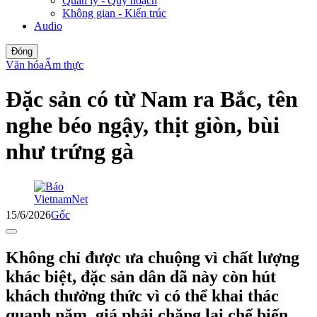
Quản lý - Quy hoạch
Không gian - Kiến trúc
Audio
Đóng
Văn hóa
Ẩm thực
Đặc sản có từ Nam ra Bắc, tên
nghe béo ngậy, thịt giòn, bùi
như trứng gà
15/6/2026
Gốc
Không chỉ được ưa chuộng vì chất lượng
khác biệt, đặc sản dân dã này còn hút
khách thưởng thức vì có thể khai thác
quanh năm, giá phải chăng lại chế biến