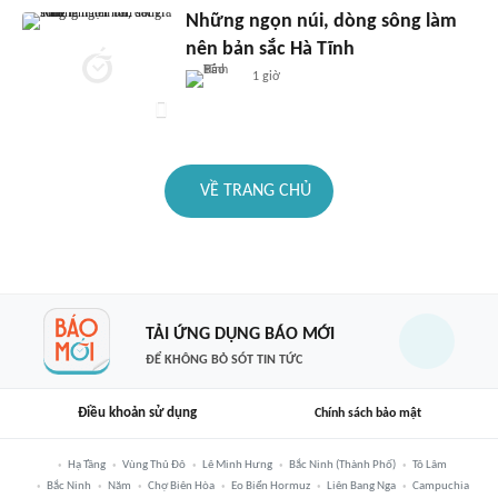
Những ngọn núi, dòng sông làm
nên bản sắc Hà Tĩnh
1 giờ
VỀ TRANG CHỦ
TẢI ỨNG DỤNG BÁO MỚI
ĐỂ KHÔNG BỎ SÓT TIN TỨC
Điều khoản sử dụng
Chính sách bảo mật
Hạ Tầng
Vùng Thủ Đô
Lê Minh Hưng
Bắc Ninh (thành Phố)
Tô Lâm
Bắc Ninh
Năm
Chợ Biên Hòa
Eo Biển Hormuz
Liên Bang Nga
Campuchia