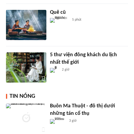
Quê cũ
5 phút
5 thư viện đông khách du lịch
nhất thế giới
2 giờ
TIN NÓNG
Buôn Ma Thuột - đô thị dưới
những tán cổ thụ
3 giờ