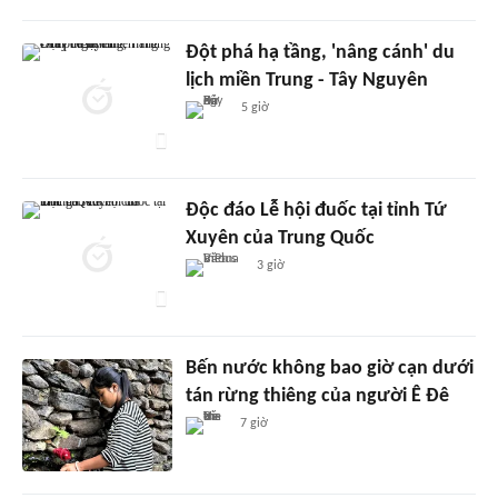
Đột phá hạ tầng, 'nâng cánh' du
lịch miền Trung - Tây Nguyên
5 giờ
Độc đáo Lễ hội đuốc tại tỉnh Tứ
Xuyên của Trung Quốc
3 giờ
Bến nước không bao giờ cạn dưới
tán rừng thiêng của người Ê Đê
7 giờ