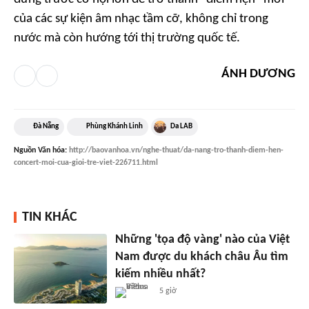
của các sự kiện âm nhạc tầm cỡ, không chỉ trong
nước mà còn hướng tới thị trường quốc tế.
ÁNH DƯƠNG
Đà Nẵng
Phùng Khánh Linh
Da LAB
Nguồn
Văn hóa
:
http://baovanhoa.vn/nghe-thuat/da-nang-tro-thanh-diem-hen-
concert-moi-cua-gioi-tre-viet-226711.html
TIN KHÁC
Những 'tọa độ vàng' nào của Việt
Nam được du khách châu Âu tìm
kiếm nhiều nhất?
5 giờ