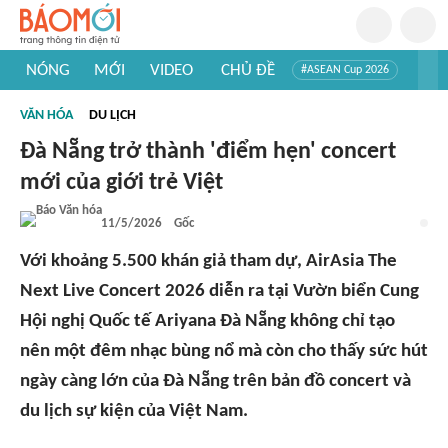
NÓNG
MỚI
VIDEO
CHỦ ĐỀ
#ASEAN Cup 2026
#Trí tuệ nhân tạo
#Mỹ - Iran
#Khám phá Việt Nam
VĂN HÓA
DU LỊCH
#Khám phá thế giới
Đà Nẵng trở thành 'điểm hẹn' concert
mới của giới trẻ Việt
11/5/2026
Gốc
Với khoảng 5.500 khán giả tham dự, AirAsia The
Next Live Concert 2026 diễn ra tại Vườn biển Cung
Hội nghị Quốc tế Ariyana Đà Nẵng không chỉ tạo
nên một đêm nhạc bùng nổ mà còn cho thấy sức hút
ngày càng lớn của Đà Nẵng trên bản đồ concert và
du lịch sự kiện của Việt Nam.