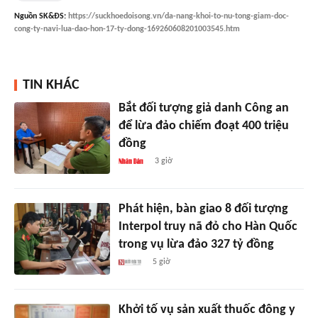
Nguồn
SK&ĐS
:
https://suckhoedoisong.vn/da-nang-khoi-to-nu-tong-giam-doc-
cong-ty-navi-lua-dao-hon-17-ty-dong-169260608201003545.htm
TIN KHÁC
Bắt đối tượng giả danh Công an
để lừa đảo chiếm đoạt 400 triệu
đồng
3 giờ
Phát hiện, bàn giao 8 đối tượng
Interpol truy nã đỏ cho Hàn Quốc
trong vụ lừa đảo 327 tỷ đồng
5 giờ
Khởi tố vụ sản xuất thuốc đông y