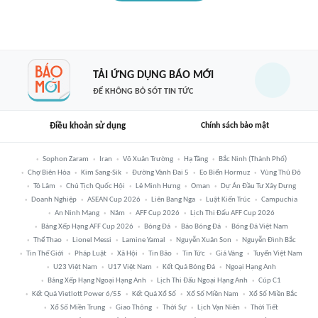
TẢI ỨNG DỤNG BÁO MỚI
ĐỂ KHÔNG BỎ SÓT TIN TỨC
Điều khoản sử dụng
Chính sách bảo mật
Sophon Zaram
Iran
Võ Xuân Trường
Hạ Tầng
Bắc Ninh (thành Phố)
Chợ Biên Hòa
Kim Sang-Sik
Đường Vành Đai 5
Eo Biển Hormuz
Vùng Thủ Đô
Tô Lâm
Chủ Tịch Quốc Hội
Lê Minh Hưng
Oman
Dự Án Đầu Tư Xây Dựng
Doanh Nghiệp
ASEAN Cup 2026
Liên Bang Nga
Luật Kiến Trúc
Campuchia
An Ninh Mạng
Năm
AFF Cup 2026
Lịch Thi Đấu AFF Cup 2026
Bảng Xếp Hạng AFF Cup 2026
Bóng Đá
Báo Bóng Đá
Bóng Đá Việt Nam
Thể Thao
Lionel Messi
Lamine Yamal
Nguyễn Xuân Son
Nguyễn Đình Bắc
Tin Thế Giới
Pháp Luật
Xã Hội
Tin Bão
Tin Tức
Giá Vàng
Tuyển Việt Nam
U23 Việt Nam
U17 Việt Nam
Kết Quả Bóng Đá
Ngoại Hạng Anh
Bảng Xếp Hạng Ngoại Hạng Anh
Lịch Thi Đấu Ngoại Hạng Anh
Cúp C1
Kết Quả Vietlott Power 6/55
Kết Quả Xổ Số
Xổ Số Miền Nam
Xổ Số Miền Bắc
Xổ Số Miền Trung
Giao Thông
Thời Sự
Lịch Vạn Niên
Thời Tiết