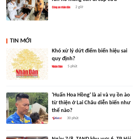
2 giờ
TIN MỚI
Khó xử lý dứt điểm biển hiệu sai
quy định?
5 phút
'Huấn Hoa Hồng' là ai và vụ ồn ào
từ thiện ở Lai Châu diễn biến như
thế nào?
30 phút