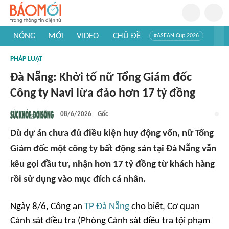
NÓNG
MỚI
VIDEO
CHỦ ĐỀ
#ASEAN Cup 2026
#Trí tuệ nhân tạo
#Mỹ - Iran
#Khám phá Việt Nam
PHÁP LUẬT
#Khám phá thế giới
Đà Nẵng: Khởi tố nữ Tổng Giám đốc
Công ty Navi lừa đảo hơn 17 tỷ đồng
08/6/2026
Gốc
Dù dự án chưa đủ điều kiện huy động vốn, nữ Tổng
Giám đốc một công ty bất động sản tại Đà Nẵng vẫn
kêu gọi đầu tư, nhận hơn 17 tỷ đồng từ khách hàng
rồi sử dụng vào mục đích cá nhân.
Ngày 8/6, Công an
TP Đà Nẵng
cho biết, Cơ quan
Cảnh sát điều tra (Phòng Cảnh sát điều tra tội phạm