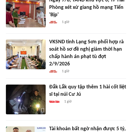
Ngày 7/8, TAND khu vực 6, TP Hải
Phòng xét xử giang hồ mạng Tiến
'Bịp'
1 giờ
VKSND tỉnh Lạng Sơn phối hợp rà
soát hồ sơ đề nghị giảm thời hạn
chấp hành án phạt tù đợt
2/9/2026
1 giờ
Đắk Lắk quy tập thêm 1 hài cốt liệt
sĩ tại núi Cư Jú
1 giờ
Tài khoản bất ngờ nhận được 5 tỷ,