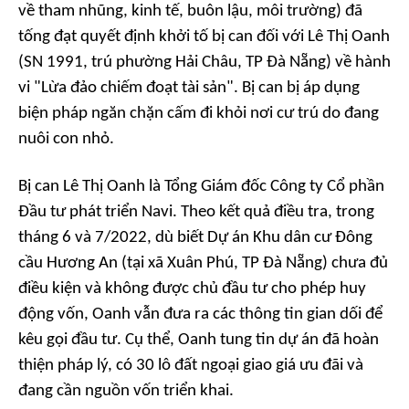
về tham nhũng, kinh tế, buôn lậu, môi trường) đã
tống đạt quyết định khởi tố bị can đối với Lê Thị Oanh
(SN 1991, trú phường Hải Châu, TP Đà Nẵng) về hành
vi "Lừa đảo chiếm đoạt tài sản". Bị can bị áp dụng
biện pháp ngăn chặn cấm đi khỏi nơi cư trú do đang
nuôi con nhỏ.
Bị can Lê Thị Oanh là Tổng Giám đốc Công ty Cổ phần
Đầu tư phát triển Navi. Theo kết quả điều tra, trong
tháng 6 và 7/2022, dù biết Dự án Khu dân cư Đông
cầu Hương An (tại xã Xuân Phú, TP Đà Nẵng) chưa đủ
điều kiện và không được chủ đầu tư cho phép huy
động vốn, Oanh vẫn đưa ra các thông tin gian dối để
kêu gọi đầu tư. Cụ thể, Oanh tung tin dự án đã hoàn
thiện pháp lý, có 30 lô đất ngoại giao giá ưu đãi và
đang cần nguồn vốn triển khai.