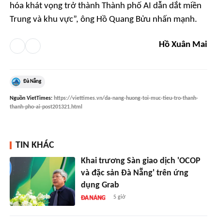
hóa khát vọng trở thành Thành phố AI dẫn dắt miền
Trung và khu vực”, ông Hồ Quang Bửu nhấn mạnh.
Hồ Xuân Mai
Đà Nẵng
Nguồn
VietTimes
:
https://viettimes.vn/da-nang-huong-toi-muc-tieu-tro-thanh-
thanh-pho-ai-post201321.html
TIN KHÁC
Khai trương Sàn giao dịch 'OCOP
và đặc sản Đà Nẵng' trên ứng
dụng Grab
5 giờ