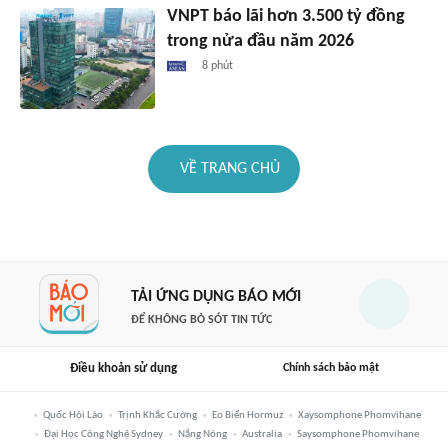
VNPT báo lãi hơn 3.500 tỷ đồng
trong nửa đầu năm 2026
8 phút
VỀ TRANG CHỦ
TẢI ỨNG DỤNG BÁO MỚI
ĐỂ KHÔNG BỎ SÓT TIN TỨC
Điều khoản sử dụng
Chính sách bảo mật
Quốc Hội Lào
Trịnh Khắc Cường
Eo Biển Hormuz
Xaysomphone Phomvihane
Đại Học Công Nghệ Sydney
Nắng Nóng
Australia
Saysomphone Phomvihane