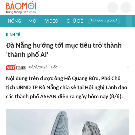
NÓNG
MỚI
VIDEO
CHỦ ĐỀ
#ASEAN Cup 2026
#Trí tuệ nhân tạo
#Mỹ - Iran
#Khám phá Việt Nam
KINH TẾ
#Khám phá thế giới
Đà Nẵng hướng tới mục tiêu trở thành
'thành phố AI'
08/6/2026
Gốc
Nội dung trên được ông Hồ Quang Bửu, Phó Chủ
tịch UBND TP Đà Nẵng chia sẻ tại Hội nghị Lãnh đạo
các thành phố ASEAN diễn ra ngày hôm nay (8/6).