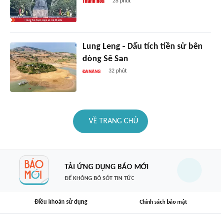
28 phút
Lung Leng - Dấu tích tiền sử bên
dòng Sê San
32 phút
VỀ TRANG CHỦ
TẢI ỨNG DỤNG BÁO MỚI
ĐỂ KHÔNG BỎ SÓT TIN TỨC
Điều khoản sử dụng
Chính sách bảo mật