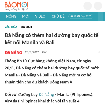
NÓNG
MỚI
VIDEO
CHỦ ĐỀ
#ASEAN Cup 2026
#Trí tuệ nhân tạo
#Mỹ - Iran
#Khám phá Việt Nam
VĂN HÓA
DU LỊCH
#Khám phá thế giới
Đà Nẵng có thêm hai đường bay quốc tế
kết nối Manila và Bali
20/3/2026
Gốc
Thông tin từ Cục hàng không Việt Nam, từ ngày
20/3, Đà Nẵng có thêm hai đường bay quốc tế mới:
Manila - Đà Nẵng và Bali - Đà Nẵng mở ra cơ hội
thuận tiện cho du khách Đông Nam Á.
Đối với đường bay
Đà Nẵng
- Manila (Philippines),
AirAsia Philippines khai thác với tần suất 4