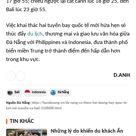
17 giờ 55; chiều ngược lại cất cánh lúc 18 giờ 25, đến
Bali lúc 23 giờ 55.
Việc khai thác hai tuyến bay quốc tế mới hứa hẹn sẽ
thúc đẩy
du lịch
, thương mại và giao lưu văn hóa giữa
Đà Nẵng với Philippines và Indonesia, đưa thành phố
biển miền Trung trở thành điểm đến hấp dẫn hơn
trong khu vực.
D.ANH
Bali
Indonesia
Đà Nẵng
Nguồn
Đà Nẵng
:
https://baodanang.vn/da-nang-co-them-hai-duong-bay-quoc-te-
ket-noi-manila-va-bali-3328688.html
TIN KHÁC
Những lý do khiến du khách Ấn