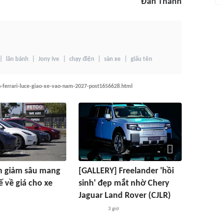
Đan Thanh
lăn bánh
Jony Ive
chạy điện
sàn xe
giấu tên
n-ferrari-luce-giao-xe-vao-nam-2027-post1656628.html
in giảm sâu mang
[GALLERY] Freelander 'hồi
ế về giá cho xe
sinh' đẹp mắt nhờ Chery
Jaguar Land Rover (CJLR)
3 giờ