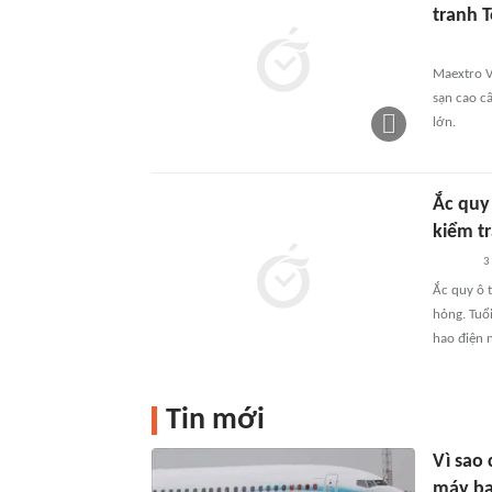
tranh 
Maextro V
sạn cao cấ
lớn.
Ắc quy 
kiểm t
3
Ắc quy ô t
hỏng. Tuổi
hao điện 
Tin mới
Vì sao 
máy b