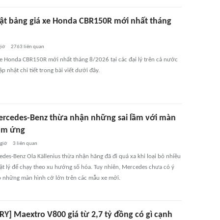
ật bảng giá xe Honda CBR150R mới nhất tháng
giờ
2763
liên quan
xe Honda CBR150R mới nhất tháng 8/2026 tại các đại lý trên cả nước
p nhật chi tiết trong bài viết dưới đây.
rcedes-Benz thừa nhận những sai lầm với màn
ảm ứng
 giờ
3
liên quan
des-Benz Ola Källenius thừa nhận hãng đã đi quá xa khi loại bỏ nhiều
ật lý để chạy theo xu hướng số hóa. Tuy nhiên, Mercedes chưa có ý
ỏ những màn hình cỡ lớn trên các mẫu xe mới.
RY] Maextro V800 giá từ 2,7 tỷ đồng có gì cạnh