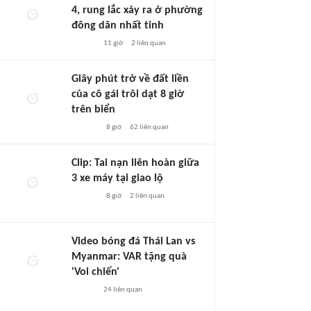
4, rung lắc xảy ra ở phường
đông dân nhất tỉnh
11 giờ
2
liên quan
Giây phút trở về đất liền
của cô gái trôi dạt 8 giờ
trên biển
8 giờ
62
liên quan
Clip: Tai nạn liên hoàn giữa
3 xe máy tại giao lộ
8 giờ
2
liên quan
Video bóng đá Thái Lan vs
Myanmar: VAR tặng quà
'Voi chiến'
24
liên quan