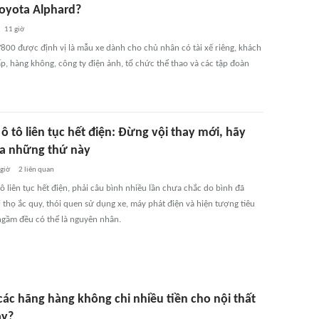
Toyota Alphard?
11 giờ
800 được định vị là mẫu xe dành cho chủ nhân có tài xế riêng, khách
p, hàng không, công ty điện ảnh, tổ chức thể thao và các tập đoàn
ô tô liên tục hết điện: Đừng vội thay mới, hãy
ra những thứ này
 giờ
2
liên quan
ô liên tục hết điện, phải câu bình nhiều lần chưa chắc do bình đã
 thọ ắc quy, thói quen sử dụng xe, máy phát điện và hiện tượng tiêu
ngầm đều có thể là nguyên nhân.
các hãng hàng không chi nhiều tiền cho nội thất
ay?