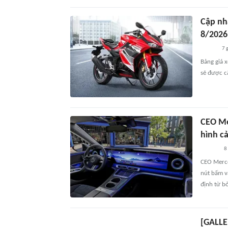
Cập nh
8/2026
7 
Bảng giá 
sẽ được cậ
CEO Me
hình c
8
CEO Merce
nút bấm v
định từ b
[GALLE