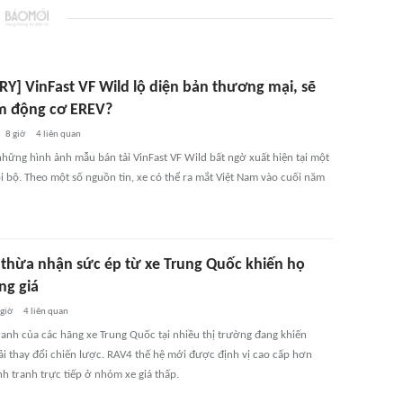
RY] VinFast VF Wild lộ diện bản thương mại, sẽ
m động cơ EREV?
8 giờ
4
liên quan
những hình ảnh mẫu bán tải VinFast VF Wild bất ngờ xuất hiện tại một
i bộ. Theo một số nguồn tin, xe có thể ra mắt Việt Nam vào cuối năm
 thừa nhận sức ép từ xe Trung Quốc khiến họ
ng giá
 giờ
4
liên quan
ranh của các hãng xe Trung Quốc tại nhiều thị trường đang khiến
ải thay đổi chiến lược. RAV4 thế hệ mới được định vị cao cấp hơn
nh tranh trực tiếp ở nhóm xe giá thấp.