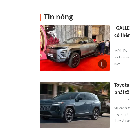
Tin nóng
[GALLE
có thê
Mới đây, 
sự kiện nộ
nay.
Toyota
phải tă
8
Sự cạnh t
Toyota ph
thay vì cạ