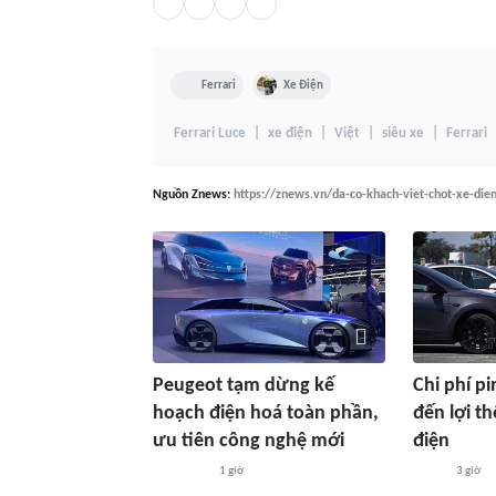
Ferrari
Xe Điện
Ferrari Luce
xe điện
Việt
siêu xe
Ferrari
Nguồn
Znews
:
https://znews.vn/da-co-khach-viet-chot-xe-die
Peugeot tạm dừng kế
Chi phí p
hoạch điện hoá toàn phần,
đến lợi th
ưu tiên công nghệ mới
điện
1 giờ
3 giờ