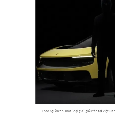
Theo nguồn tin, một "đại gia" giấu tên tại Việt N