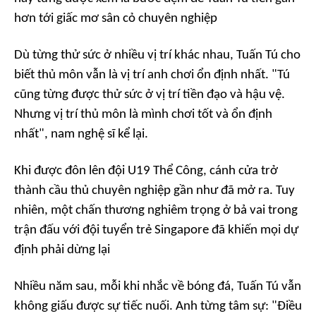
hơn tới giấc mơ sân cỏ chuyên nghiệp
Dù từng thử sức ở nhiều vị trí khác nhau, Tuấn Tú cho
biết thủ môn vẫn là vị trí anh chơi ổn định nhất.
"Tú
cũng từng được thử sức ở vị trí tiền đạo và hậu vệ.
Nhưng vị trí thủ môn là mình chơi tốt và ổn định
nhất",
nam nghệ sĩ kể lại.
Khi được đôn lên đội U19 Thể Công, cánh cửa trở
thành cầu thủ chuyên nghiệp gần như đã mở ra. Tuy
nhiên, một chấn thương nghiêm trọng ở bả vai trong
trận đấu với đội tuyển trẻ Singapore đã khiến mọi dự
định phải dừng lại
Nhiều năm sau, mỗi khi nhắc về bóng đá, Tuấn Tú vẫn
không giấu được sự tiếc nuối. Anh từng tâm sự:
"Điều