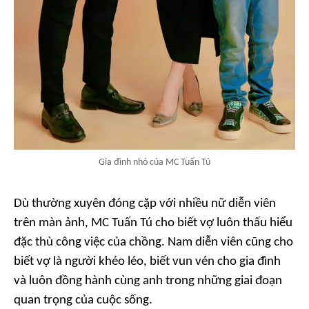
Gia đình nhỏ của MC Tuấn Tú
Dù thường xuyên đóng cặp với nhiều nữ diễn viên
trên màn ảnh, MC Tuấn Tú cho biết vợ luôn thấu hiểu
đặc thù công việc của chồng. Nam diễn viên cũng cho
biết vợ là người khéo léo, biết vun vén cho gia đình
và luôn đồng hành cùng anh trong những giai đoạn
quan trọng của cuộc sống.