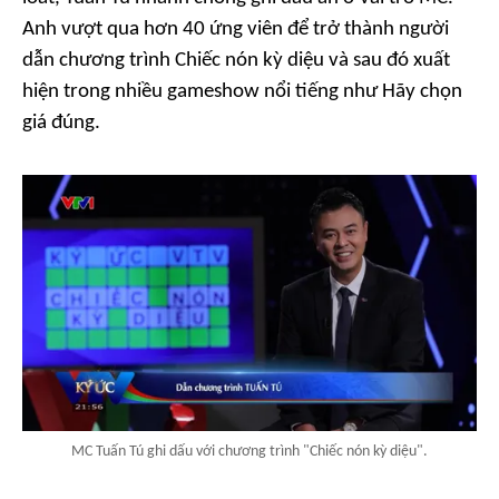
Anh vượt qua hơn 40 ứng viên để trở thành người
dẫn chương trình
Chiếc nón kỳ diệu
và sau đó xuất
hiện trong nhiều gameshow nổi tiếng như
Hãy chọn
giá đúng.
MC Tuấn Tú ghi dấu với chương trình "Chiếc nón kỳ diệu".