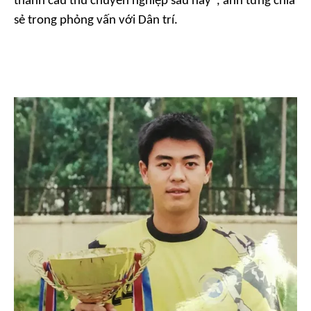
thành cầu thủ chuyên nghiệp sau này"
, anh từng chia
sẻ trong phỏng vấn với Dân trí.