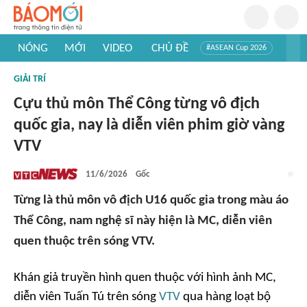
NÓNG
MỚI
VIDEO
CHỦ ĐỀ
#ASEAN Cup 2026
#Trí tuệ nhân tạo
#Mỹ - Iran
#Khám phá Việt Nam
GIẢI TRÍ
#Khám phá thế giới
Cựu thủ môn Thể Công từng vô địch
quốc gia, nay là diễn viên phim giờ vàng
VTV
11/6/2026
Gốc
Từng là thủ môn vô địch U16 quốc gia trong màu áo
Thể Công, nam nghệ sĩ này hiện là MC, diễn viên
quen thuộc trên sóng VTV.
Khán giả truyền hình quen thuộc với hình ảnh MC,
diễn viên Tuấn Tú trên sóng
VTV
qua hàng loạt bộ