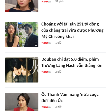
31 phút
Choáng với tài sản 251 tỷ đồng
của chàng trai vừa được Phương
Mỹ Chi công khai
1 giờ
Douban chỉ đạt 5.0 điểm, phim
Trương Lăng Hách vẫn thắng lớn
2 giờ
Ốc Thanh Vân mang 'nửa cuộc
đời' đến Úc
3 giờ