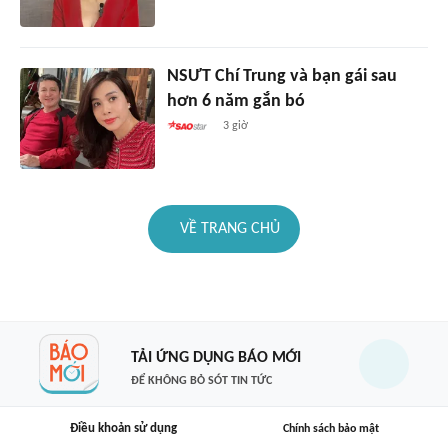
NSƯT Chí Trung và bạn gái sau
hơn 6 năm gắn bó
3 giờ
VỀ TRANG CHỦ
TẢI ỨNG DỤNG BÁO MỚI
ĐỂ KHÔNG BỎ SÓT TIN TỨC
Điều khoản sử dụng
Chính sách bảo mật