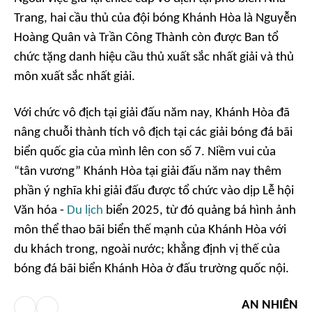
Trang, hai cầu thủ của đội bóng Khánh Hòa là Nguyễn
Hoàng Quân và Trần Công Thành còn được Ban tổ
chức tặng danh hiệu cầu thủ xuất sắc nhất giải và thủ
môn xuất sắc nhất giải.
Với chức vô địch tại giải đấu năm nay, Khánh Hòa đã
nâng chuỗi thành tích vô địch tại các giải bóng đá bãi
biển quốc gia của mình lên con số 7. Niềm vui của
“tân vương” Khánh Hòa tại giải đấu năm nay thêm
phần ý nghĩa khi giải đấu được tổ chức vào dịp Lễ hội
Văn hóa -
Du lịch
biển 2025, từ đó quảng bá hình ảnh
môn thể thao bãi biển thế mạnh của Khánh Hòa với
du khách trong, ngoài nước; khẳng định vị thế của
bóng đá bãi biển Khánh Hòa ở đấu trường quốc nội.
AN NHIÊN