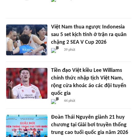
Việt Nam thua ngược Indonesia
sau 5 set kịch tính ở trận ra quân
chặng 2 SEA V Cup 2026
39 phút
Tiền đạo Việt kiều Lee Williams
chính thức nhập tịch Việt Nam,
rộng cửa khoác áo các đội tuyển
quốc gia
44 phút
Đoàn Thái Nguyên giành 21 huy
chương tại Giải bơi truyền thống
trung cao tuổi quốc gia năm 2026