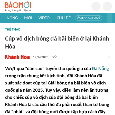
NÓNG
MỚI
VIDEO
CHỦ ĐỀ
#ASEAN Cup 2026
#Trí tuệ nhân tạo
#Mỹ - Iran
#Khám phá Việt Nam
THỂ THAO
#Khám phá thế giới
Cúp vô địch bóng đá bãi biển ở lại Khánh
Hòa
19/6/2025
Gốc
Vượt qua “dàn sao” tuyển thủ quốc gia của
Đà Nẵng
trong trận chung kết kịch tính, đội Khánh Hòa đã
xuất sắc đoạt cúp tại Giải bóng đá bãi biển vô địch
quốc gia năm 2025. Tuy vậy, điều làm nên ấn tượng
cho chiếc cúp vô địch của đội bóng đá bãi biển
Khánh Hòa là các cầu thủ đa phần xuất thân từ bóng
đá “phủi” và đội bóng mới được tập hợp cách đây