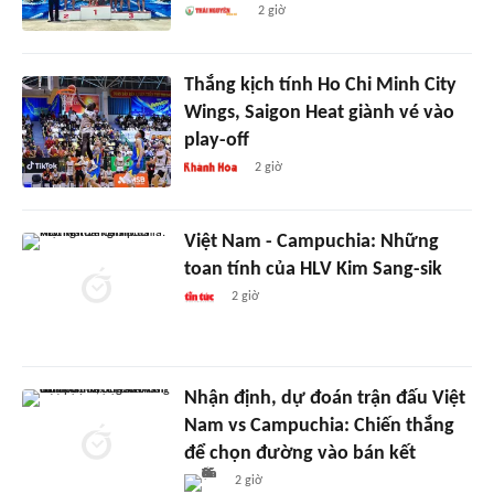
2 giờ
Thắng kịch tính Ho Chi Minh City
Wings, Saigon Heat giành vé vào
play-off
2 giờ
Việt Nam - Campuchia: Những
toan tính của HLV Kim Sang-sik
2 giờ
Nhận định, dự đoán trận đấu Việt
Nam vs Campuchia: Chiến thắng
để chọn đường vào bán kết
2 giờ