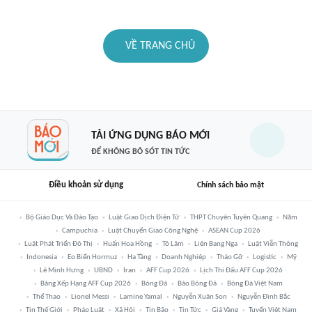
VỀ TRANG CHỦ
TẢI ỨNG DỤNG BÁO MỚI
ĐỂ KHÔNG BỎ SÓT TIN TỨC
Điều khoản sử dụng
Chính sách bảo mật
Bộ Giáo Dục Và Đào Tạo
Luật Giao Dịch Điện Tử
THPT Chuyên Tuyên Quang
Năm
Campuchia
Luật Chuyển Giao Công Nghệ
ASEAN Cup 2026
Luật Phát Triển Đô Thị
Huấn Hoa Hồng
Tô Lâm
Liên Bang Nga
Luật Viễn Thông
Indonesia
Eo Biển Hormuz
Hạ Tầng
Doanh Nghiệp
Tháo Gỡ
Logistic
Mỹ
Lê Minh Hưng
UBND
Iran
AFF Cup 2026
Lịch Thi Đấu AFF Cup 2026
Bảng Xếp Hạng AFF Cup 2026
Bóng Đá
Báo Bóng Đá
Bóng Đá Việt Nam
Thể Thao
Lionel Messi
Lamine Yamal
Nguyễn Xuân Son
Nguyễn Đình Bắc
Tin Thế Giới
Pháp Luật
Xã Hội
Tin Bão
Tin Tức
Giá Vàng
Tuyển Việt Nam