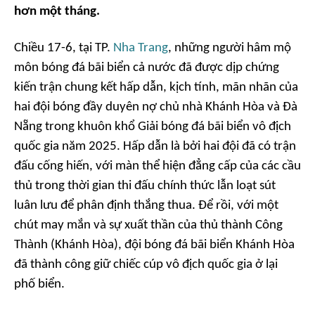
hơn một tháng.
Chiều 17-6, tại TP.
Nha Trang
, những người hâm mộ
môn bóng đá bãi biển cả nước đã được dịp chứng
kiến trận chung kết hấp dẫn, kịch tính, mãn nhãn của
hai đội bóng đầy duyên nợ chủ nhà Khánh Hòa và Đà
Nẵng trong khuôn khổ Giải bóng đá bãi biển vô địch
quốc gia năm 2025. Hấp dẫn là bởi hai đội đã có trận
đấu cống hiến, với màn thể hiện đẳng cấp của các cầu
thủ trong thời gian thi đấu chính thức lẫn loạt sút
luân lưu để phân định thắng thua. Để rồi, với một
chút may mắn và sự xuất thần của thủ thành Công
Thành (Khánh Hòa), đội bóng đá bãi biển Khánh Hòa
đã thành công giữ chiếc cúp vô địch quốc gia ở lại
phố biển.