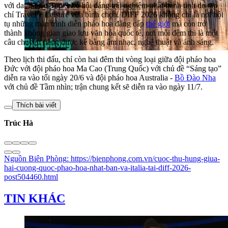
với danh hiệu Top 9 Lễ hội đáng trải nghiệm nhất hành tinh do tạp
chí Travel + Leisure vừa bình chọn. DIFF 2026 không chỉ là nơi hội
tụ những màn trình diễn pháo hoa đẳng cấp
thế giới
mà còn trở
thành không gian giao lưu văn hóa quốc tế, nơi mỗi đêm thi là một
câu chuyện riêng được kể bằng âm nhạc, nghệ thuật và ánh sáng.
Theo lịch thi đấu, chỉ còn hai đêm thi vòng loại giữa đội pháo hoa
Đức với đội pháo hoa Ma Cao (Trung Quốc) với chủ đề “Sáng tạo”
diễn ra vào tối ngày 20/6 và đội pháo hoa Australia -
Bồ Đào Nha
với chủ đề Tầm nhìn; trận chung kết sẽ diễn ra vào ngày 11/7.
Thích bài viết
Trúc Hà
Nguồn
Biên Phòng
:
https://bienphong.com.vn/cuoc-thu-hung-giua-
hai-cuong-quoc-phao-hoa-nhat-ban-va-italia-tai-diff-2026-
post504460.html
TIN KHÁC