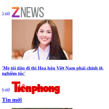
5 giờ
'Mẹ tôi dặn đi thi Hoa hậu Việt Nam phải chỉnh tề,
nghiêm túc'
6 giờ
Tin mới