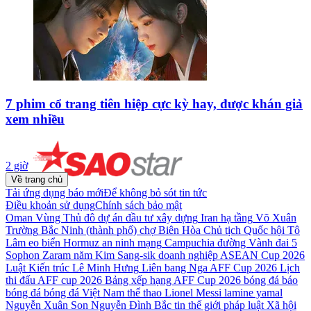
7 phim cổ trang tiên hiệp cực kỳ hay, được khán giả
xem nhiều
2 giờ
Về trang chủ
Tải ứng dụng báo mới
Để không bỏ sót tin tức
Điều khoản sử dụng
Chính sách bảo mật
Oman
Vùng Thủ đô
dự án đầu tư xây dựng
Iran
hạ tầng
Võ Xuân
Trường
Bắc Ninh (thành phố)
chợ Biên Hòa
Chủ tịch Quốc hội
Tô
Lâm
eo biển Hormuz
an ninh mạng
Campuchia
đường Vành đai 5
Sophon Zaram
năm
Kim Sang-sik
doanh nghiệp
ASEAN Cup 2026
Luật Kiến trúc
Lê Minh Hưng
Liên bang Nga
AFF Cup 2026
Lịch
thi đấu AFF cup 2026
Bảng xếp hạng AFF Cup 2026
bóng đá
báo
bóng đá
bóng đá Việt Nam
thể thao
Lionel Messi
lamine yamal
Nguyễn Xuân Son
Nguyễn Đình Bắc
tin thế giới
pháp luật
Xã hội