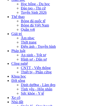
Học bổng - Du học
Đào tạo - Thi cử
Tuyển Sinh 2026
Thể thao
Bóng đá quốc tế
Bóng đá Việt Nam
Quần vợt
Giải trí
Âm nhạc
Thời trang
Điện ảnh - Truyền hình
Pháp luật
An ninh - Trật tự
Hình sự - Dân sự
Công nghệ
CNTT - Viễn thông
Thiết bị - Phần cứng
Khoa học
Đời sống
Dinh dưỡng - Làm đẹp
Tình yêu - Hôn nhân
Sức khỏe - Y tế
Xe cộ
Nhà đất