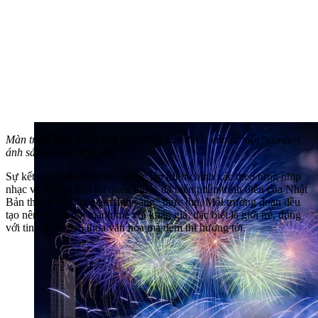
Màn trình diễn pháo hoa của Nhật bản được ví như một "concert"
ánh sáng. Ảnh: Trúc Hà
Sự kết hợp giữa pháo hoa được lập trình chính xác theo từng nhịp
nhạc và những bản hit quen thuộc đã biến phần trình diễn của Nhật
Bản thành một “concert ánh sáng” thực thụ. Mỗi trường đoạn đều
tạo nên sự kết nối mạnh mẽ với khán giả, đặc biệt là giới trẻ, đúng
với tinh thần giao thoa văn hóa mà đêm thi hướng tới.