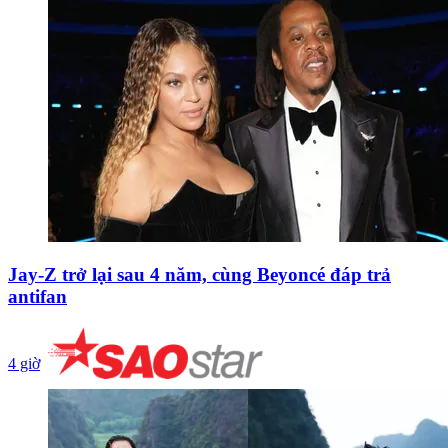
Jay-Z trở lại sau 4 năm, cùng Beyoncé đáp trả
antifan
4 giờ