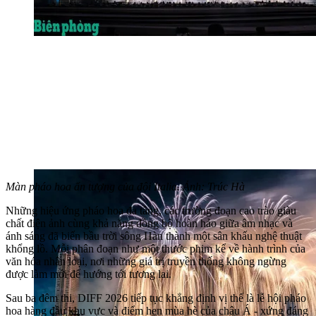
Màn pháo hoa ấn tượng của đội Italia. Ảnh: Trúc Hà
Những hiệu ứng pháo hoa đa tầng, các trường đoạn cao trào giàu
chất điện ảnh cùng khả năng đồng bộ hoàn hảo giữa âm nhạc và
ánh sáng đã biến bầu trời sông Hàn thành một sân khấu nghệ thuật
khổng lồ. Mỗi phân đoạn như một thước phim kể về hành trình của
văn hóa nhân loại, nơi những giá trị truyền thống không ngừng
được làm mới để hướng tới tương lai.
Sau ba đêm thi, DIFF 2026 tiếp tục khẳng định vị thế là lễ hội pháo
hoa hàng đầu khu vực và điểm hẹn mùa hè của châu Á - xứng đáng