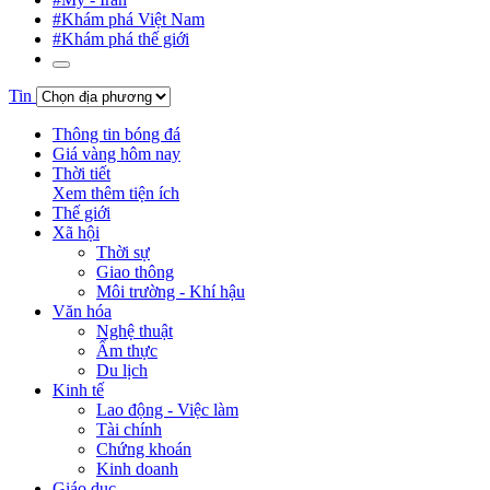
#Khám phá Việt Nam
#Khám phá thế giới
Tin
Thông tin bóng đá
Giá vàng hôm nay
Thời tiết
Xem thêm tiện ích
Thế giới
Xã hội
Thời sự
Giao thông
Môi trường - Khí hậu
Văn hóa
Nghệ thuật
Ẩm thực
Du lịch
Kinh tế
Lao động - Việc làm
Tài chính
Chứng khoán
Kinh doanh
Giáo dục