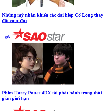
Những mỹ nhân khiến các đại hiệp Cổ Long thay
đổi cuộc đời
1 giờ
Phim Harry Potter 4DX tái phát hành trong thời
gian giới hạn