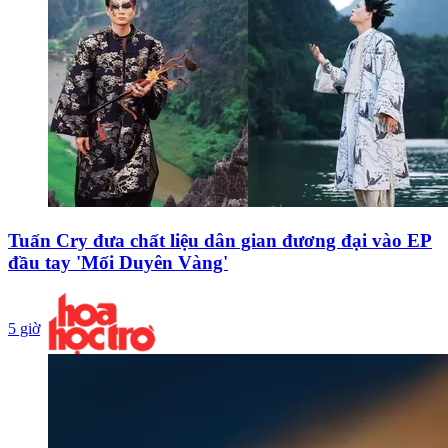
Tuấn Cry đưa chất liệu dân gian đương đại vào EP
đầu tay 'Mối Duyên Vàng'
5 giờ