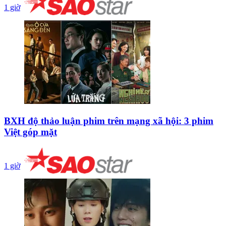
1 giờ
BXH độ thảo luận phim trên mạng xã hội: 3 phim
Việt góp mặt
1 giờ