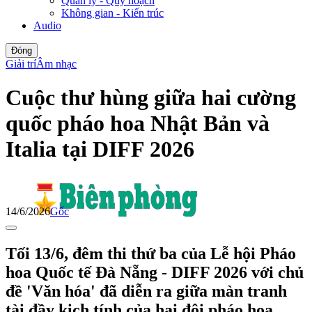
Quản lý - Quy hoạch
Không gian - Kiến trúc
Audio
Đóng
Giải trí
Âm nhạc
Cuộc thư hùng giữa hai cường
quốc pháo hoa Nhật Bản và
Italia tại DIFF 2026
14/6/2026
Gốc
Tối 13/6, đêm thi thứ ba của Lễ hội Pháo
hoa Quốc tế Đà Nẵng - DIFF 2026 với chủ
đề 'Văn hóa' đã diễn ra giữa màn tranh
tài đầy kịch tính của hai đội pháo hoa