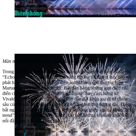
Màn trình diễn ánh sáng của Cựu vô địch Italia. Ảnh: Trúc Hà
Trong khi đó, đội pháo hoa Italia mang tới màn trình diễn mang tên
“Echoes Becoming Future” (Âm vang hướng tới tương lai), tiếp tục
phát huy thế mạnh kể chuyện điện ảnh đã làm nên thương hiệu
Martarello suốt hơn một thế kỷ. Bắt đầu bằng những giai điệu cổ
điển châu Âu hùng tráng như “Lacrimosa” hay cảm hứng từ
Vivaldi, màn trình diễn của Italia dần dẫn dắt khán giả đi từ chiều
sâu của di sản văn hóa châu Âu tới những hơi thở đương đại. Điểm
bất ngờ thú vị là việc đội Italia khéo léo lồng ghép các ca khúc “hot
trend” Việt Nam như “See Tình”, tạo nên những khoảnh khắc kết
nối đầy cảm xúc với khán giả.