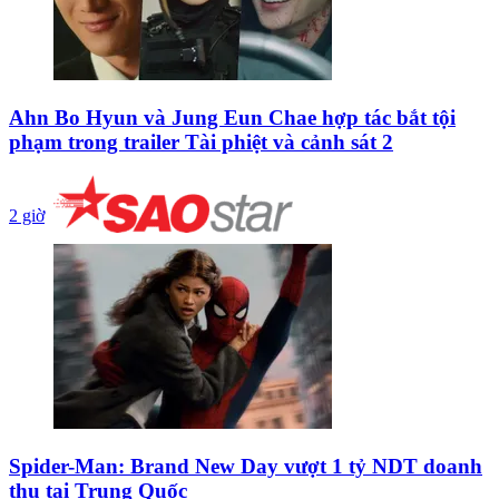
Ahn Bo Hyun và Jung Eun Chae hợp tác bắt tội
phạm trong trailer Tài phiệt và cảnh sát 2
2 giờ
Spider-Man: Brand New Day vượt 1 tỷ NDT doanh
thu tại Trung Quốc