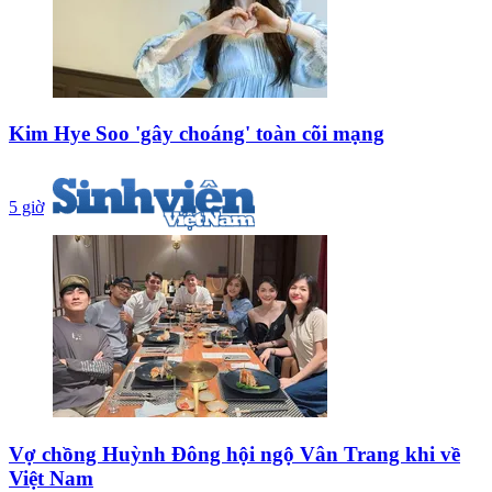
Kim Hye Soo 'gây choáng' toàn cõi mạng
5 giờ
Vợ chồng Huỳnh Đông hội ngộ Vân Trang khi về
Việt Nam