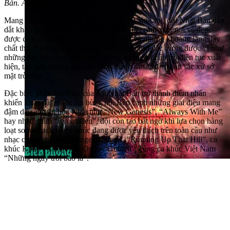
Bản. Ảnh: Trúc Hà
Mang tới màn trình diễn đậm tinh thần Wabi-sabi, đội Nhật Bản dẫn
dắt khán giả bước vào một hành trình giàu cảm xúc, nơi vẻ đẹp
được cảm nhận bằng sự tinh tế, hài hòa và những khoảng lặng đầy
chất thơ. Những chùm pháo Nishiki Kamuro đặc trưng được ví như
những dải lụa vàng mềm mại buông xuống từ bầu trời liên tục xuất
hiện, tạo nên những lớp ánh sáng thanh thoát, đậm bản sắc xứ sở
mặt trời mọc.
Đặc biệt, phần âm nhạc của đội Nhật Bản trở thành điểm nhấn
khiến khán đài nhiều lần bùng nổ. Bên cạnh những giai điệu mang
đậm dấu ấn văn hóa Nhật như “New Genesis”, “Always With Me”
hay nhạc phim “Ryomaden”, đội còn tạo bất ngờ khi lựa chọn hàng
loạt soundtrack và ca khúc đang được yêu thích trên toàn cầu như
nhạc chủ đề phim “Stranger Things”, “Running Up That Hill”, ca
khúc Kpop vừa đạt giải Oscar “Golden”, cùng ca khúc Việt Nam
“Những ngày trời bao la”.