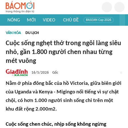
NÓNG
MỚI
VIDEO
CHỦ ĐỀ
#ASEAN Cup 2026
#Trí tuệ nhân tạo
#Mỹ - Iran
#Khám phá Việt Nam
VĂN HÓA
DU LỊCH
#Khám phá thế giới
Cuộc sống nghẹt thở trong ngôi làng siêu
nhỏ, gần 1.800 người chen nhau từng
mét vuông
16/5/2026
Gốc
Nằm ở phía đông bắc của hồ Victoria, giữa biên giới
của Uganda và Kenya - Migingo nổi tiếng vì sự chật
chội, có hơn 1.000 người sinh sống chỉ trên một
khu đất rộng 2.000m2.
Cuộc sống chen chúc, nhịp sống không ngừng