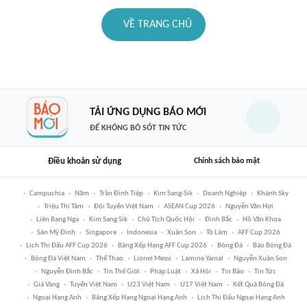
VỀ TRANG CHỦ
TẢI ỨNG DỤNG BÁO MỚI
ĐỂ KHÔNG BỎ SÓT TIN TỨC
Điều khoản sử dụng
Chính sách bảo mật
Campuchia
Năm
Trần Đình Tiệp
Kim Sang-Sik
Doanh Nghiệp
Khánh Sky
Triệu Thị Tâm
Đội Tuyển Việt Nam
ASEAN Cup 2026
Nguyễn Văn Hợi
Liên Bang Nga
Kim Sang Sik
Chủ Tịch Quốc Hội
Đình Bắc
Hồ Văn Khoa
Sân Mỹ Đình
Singapore
Indonesia
Xuân Son
Tô Lâm
AFF Cup 2026
Lịch Thi Đấu AFF Cup 2026
Bảng Xếp Hạng AFF Cup 2026
Bóng Đá
Báo Bóng Đá
Bóng Đá Việt Nam
Thể Thao
Lionel Messi
Lamine Yamal
Nguyễn Xuân Son
Nguyễn Đình Bắc
Tin Thế Giới
Pháp Luật
Xã Hội
Tin Bão
Tin Tức
Giá Vàng
Tuyển Việt Nam
U23 Việt Nam
U17 Việt Nam
Kết Quả Bóng Đá
Ngoại Hạng Anh
Bảng Xếp Hạng Ngoại Hạng Anh
Lịch Thi Đấu Ngoại Hạng Anh