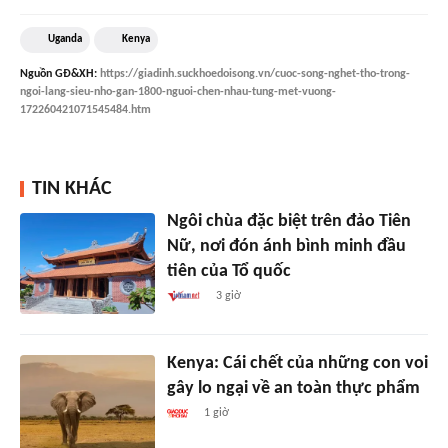
Uganda
Kenya
Nguồn
GĐ&XH
:
https://giadinh.suckhoedoisong.vn/cuoc-song-nghet-tho-trong-
ngoi-lang-sieu-nho-gan-1800-nguoi-chen-nhau-tung-met-vuong-
172260421071545484.htm
TIN KHÁC
Ngôi chùa đặc biệt trên đảo Tiên
Nữ, nơi đón ánh bình minh đầu
tiên của Tổ quốc
3 giờ
Kenya: Cái chết của những con voi
gây lo ngại về an toàn thực phẩm
1 giờ