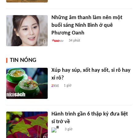
Những âm thanh làm nên một
buổi sáng Ninh Bình ở quê
Phương Oanh
34 phút
TIN NÓNG
Xúp hay súp, xốt hay sốt, si rô hay
xi rô?
1 giờ
Hành trình gần 6 thập kỷ đưa liệt
sĩ trở về
3 giờ