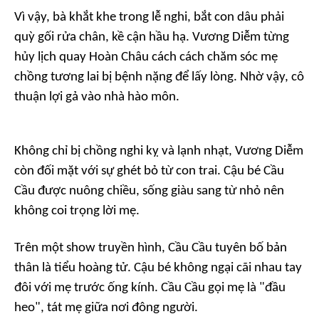
Vì vậy, bà khắt khe trong lễ nghi, bắt con dâu phải
quỳ gối rửa chân, kề cận hầu hạ. Vương Diễm từng
hủy lịch quay
Hoàn Châu cách cách
chăm sóc mẹ
chồng tương lai bị bệnh nặng để lấy lòng. Nhờ vậy, cô
thuận lợi gả vào nhà hào môn.
Không chỉ bị chồng nghi kỵ và lạnh nhạt, Vương Diễm
còn đối mặt với sự ghét bỏ từ con trai. Cậu bé Cầu
Cầu được nuông chiều, sống giàu sang từ nhỏ nên
không coi trọng lời mẹ.
Trên một show truyền hình, Cầu Cầu tuyên bố bản
thân là tiểu hoàng tử. Cậu bé không ngại cãi nhau tay
đôi với mẹ trước ống kính. Cầu Cầu gọi mẹ là "đầu
heo", tát mẹ giữa nơi đông người.