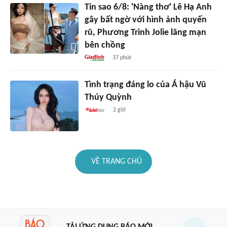
Tin sao 6/8: 'Nàng thơ' Lê Hạ Anh
gây bất ngờ với hình ảnh quyến
rũ, Phương Trinh Jolie lãng mạn
bên chồng
37 phút
Tình trạng đáng lo của Á hậu Vũ
Thúy Quỳnh
2 giờ
VỀ TRANG CHỦ
TẢI ỨNG DỤNG BÁO MỚI