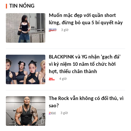
TIN NÓNG
Muốn mặc đẹp với quần short
lửng, đừng bỏ qua 5 bí quyết này
3 giờ
BLACKPINK và YG nhận 'gạch đá'
vì kỷ niệm 10 năm tổ chức hời
hợt, thiếu chân thành
4 giờ
The Rock vẫn không có đối thủ, vì
sao?
3 giờ