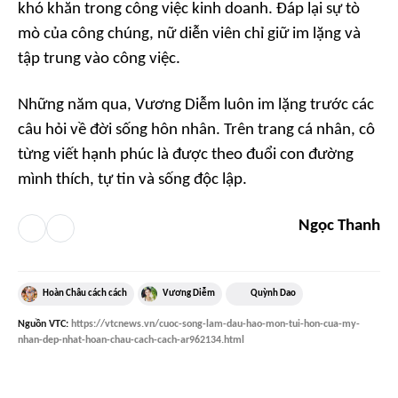
khó khăn trong công việc kinh doanh. Đáp lại sự tò
mò của công chúng, nữ diễn viên chỉ giữ im lặng và
tập trung vào công việc.
Những năm qua, Vương Diễm luôn im lặng trước các
câu hỏi về đời sống hôn nhân. Trên trang cá nhân, cô
từng viết hạnh phúc là được theo đuổi con đường
mình thích, tự tin và sống độc lập.
Ngọc Thanh
Hoàn Châu cách cách
Vương Diễm
Quỳnh Dao
Nguồn
VTC
:
https://vtcnews.vn/cuoc-song-lam-dau-hao-mon-tui-hon-cua-my-
nhan-dep-nhat-hoan-chau-cach-cach-ar962134.html