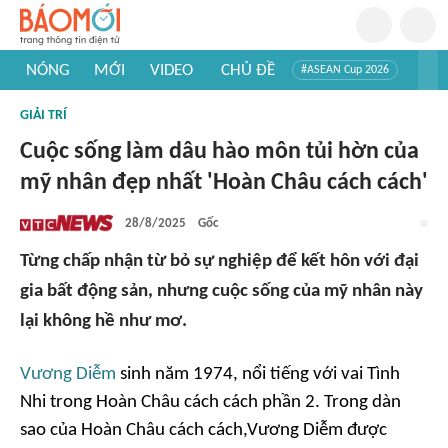
NÓNG
MỚI
VIDEO
CHỦ ĐỀ
#ASEAN Cup 2026
#Trí tuệ nhân tạo
#Mỹ - Iran
#Khám phá Việt Nam
GIẢI TRÍ
#Khám phá thế giới
Cuộc sống làm dâu hào môn tủi hờn của
mỹ nhân đẹp nhất 'Hoàn Châu cách cách'
28/8/2025
Gốc
Từng chấp nhận từ bỏ sự nghiệp để kết hôn với đại
gia bất động sản, nhưng cuộc sống của mỹ nhân này
lại không hề như mơ.
Vương Diễm
sinh năm 1974, nổi tiếng với vai Tình
Nhi trong
Hoàn Châu cách cách
phần 2. Trong dàn
sao của
Hoàn Châu cách cách,
Vương Diễm được