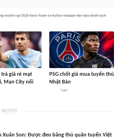
ang-world-cup-2026-harry-kane-va-kylian-mbappe-dan-dau-danh-sach-
trả giá rẻ mạt
PSG chốt giá mua tuyển thủ
, Man City nổi
Nhật Bản
3 giờ
 Xuân Son: Được đeo băng thủ quân tuyển Việt