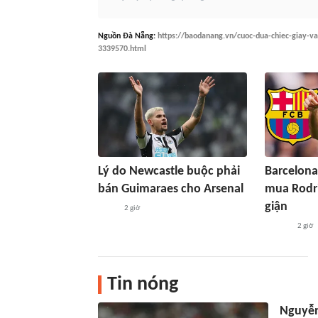
Nguồn
Đà Nẵng
:
https://baodanang.vn/cuoc-dua-chiec-giay-v
3339570.html
Lý do Newcastle buộc phải
Barcelona 
bán Guimaraes cho Arsenal
mua Rodri
giận
2 giờ
2 giờ
Tin nóng
Nguyễn