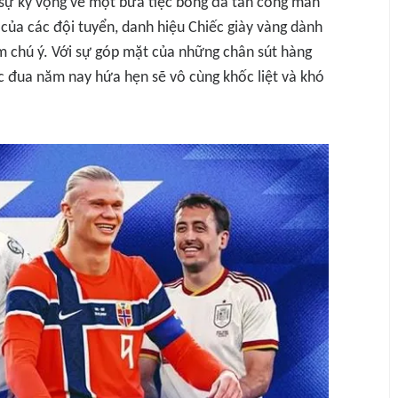
sự kỳ vọng về một bữa tiệc bóng đá tấn công mãn
của các đội tuyển, danh hiệu Chiếc giày vàng dành
m chú ý. Với sự góp mặt của những chân sút hàng
ộc đua năm nay hứa hẹn sẽ vô cùng khốc liệt và khó