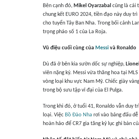
Bên cạnh đó,
Mikel Oyarzabal
cũng là cái 
chung kết EURO 2024, tiền đạo này duy trì
cho tuyển Tây Ban Nha. Trong bối cảnh Lam
trọng pháo số 1 của La Roja.
Vũ điệu cuối cùng của
Messi
và Ronaldo
Dù đã ở bên kia sườn dốc sự nghiệp,
Lione
viên nặng ký. Messi vừa thăng hoa tại MLS
vòng loại khu vực Nam Mỹ. Chiếc giày vàn
trong bộ sưu tập vĩ đại của El Pulga.
Trong khi đó, ở tuổi 41, Ronaldo vẫn duy t
loại. Việc
Bồ Đào Nha
rơi vào bảng đấu dễ
hoàn hảo để CR7 gia tăng kỷ lục ghi bàn c