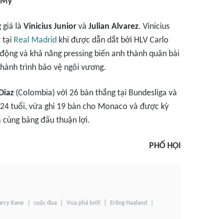
 Mỹ
 giá là
Vinicius Junior
và
Julian Alvarez
. Vinicius
 tại
Real Madrid
khi được dẫn dắt bởi HLV Carlo
ơ động và khả năng pressing biến anh thành quân bài
 hành trình bảo vệ ngôi vương.
Diaz
(Colombia) với 26 bàn thắng tại Bundesliga và
24 tuổi, vừa ghi 19 bàn cho Monaco và được kỳ
à cùng bảng đấu thuận lợi.
PHỐ HỘI
arry Kane
cuộc đua
Vua phá lưới
Erling Haaland