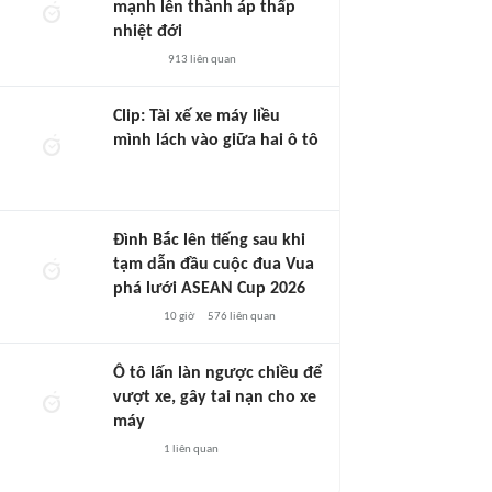
mạnh lên thành áp thấp
nhiệt đới
913
liên quan
Clip: Tài xế xe máy liều
mình lách vào giữa hai ô tô
Đình Bắc lên tiếng sau khi
tạm dẫn đầu cuộc đua Vua
phá lưới ASEAN Cup 2026
10 giờ
576
liên quan
Ô tô lấn làn ngược chiều để
vượt xe, gây tai nạn cho xe
máy
1
liên quan