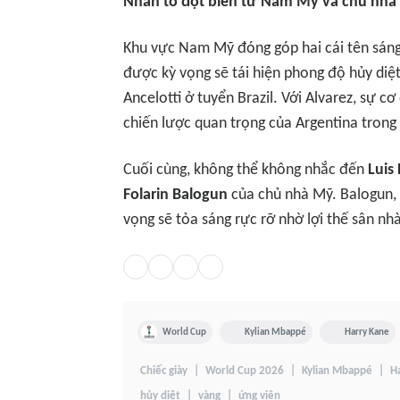
Nhân tố đột biến từ Nam Mỹ và chủ nhà
Khu vực Nam Mỹ đóng góp hai cái tên sáng
được kỳ vọng sẽ tái hiện phong độ hủy diệt
Ancelotti ở tuyển Brazil. Với Alvarez, sự c
chiến lược quan trọng của Argentina trong
Cuối cùng, không thể không nhắc đến
Luis 
Folarin Balogun
của chủ nhà Mỹ. Balogun, 
vọng sẽ tỏa sáng rực rỡ nhờ lợi thế sân nh
World Cup
Kylian Mbappé
Harry Kane
Chiếc giày
World Cup 2026
Kylian Mbappé
H
hủy diệt
vàng
ứng viên