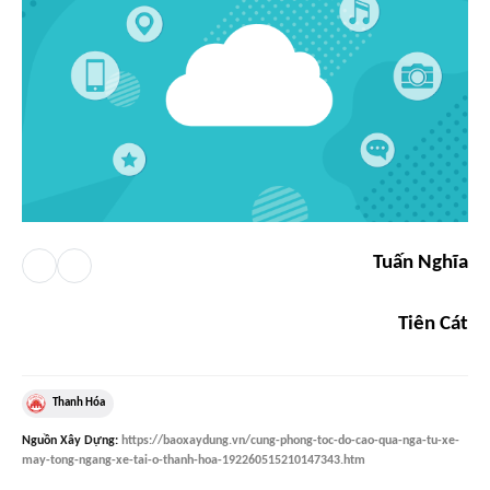
Tuấn Nghĩa
Tiên Cát
Thanh Hóa
Nguồn
Xây Dựng
:
https://baoxaydung.vn/cung-phong-toc-do-cao-qua-nga-tu-xe-
may-tong-ngang-xe-tai-o-thanh-hoa-192260515210147343.htm