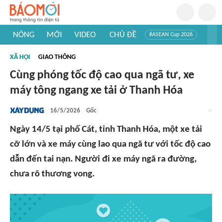
NÓNG
MỚI
VIDEO
CHỦ ĐỀ
#ASEAN Cup 2026
#Trí tuệ nhân tạo
#Mỹ - Iran
#Khám phá Việt Nam
XÃ HỘI
GIAO THÔNG
#Khám phá thế giới
Cùng phóng tốc độ cao qua ngã tư, xe
máy tông ngang xe tải ở Thanh Hóa
16/5/2026
Gốc
Ngày 14/5 tại phố Cát, tỉnh Thanh Hóa, một xe tải
cỡ lớn và xe máy cùng lao qua ngã tư với tốc độ cao
dẫn đến tai nạn. Người đi xe máy ngã ra đường,
chưa rõ thương vong.