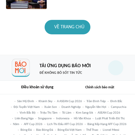
VỀ TRANG CHỦ
TẢI ỨNG DỤNG BÁO MỚI
ĐỂ KHÔNG BỎ SÓT TIN TỨC
Điều khoản sử dụng
Chính sách bảo mật
Sân Mỹ Đình
Khánh Sky
A ASEAN Cup 2026
Trần Đình Tiệp
Đình Bắc
Đội Tuyển Việt Nam
Xuân Son
Doanh Nghiệp
Nguyễn Văn Hợi
Campuchia
Vịnh Bắc Bộ
Triệu Thị Tâm
Tô Lâm
Kim Sang-Sik
ASEAN Cup 2026
Liên Bang Nga
Singapore
Indonesia
Hồ Văn Khoa
Luật Phát Triển Đô Thị
Năm
AFF Cup 2026
Lịch Thi Đấu AFF Cup 2026
Bảng Xếp Hạng AFF Cup 2026
Bóng Đá
Báo Bóng Đá
Bóng Đá Việt Nam
Thể Thao
Lionel Messi