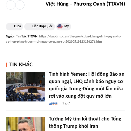
Việt Hùng – Phương Oanh (TTXVN)
Cuba
Liên Hợp Quốc
Mỹ
Nguồn
Tin Tức TTXVN
:
https://baotintuc.vn/the-gioi/cuba-khang-dinh-quyen-tu-
ve-hop-phap-truoc-moi-nguy-co-quan-su-20260519123156278.htm
TIN KHÁC
Tình hình Yemen: Hội đồng Bảo an
quan ngại, LHQ cảnh báo nguy cơ
quốc gia Trung Đông một lần nữa
rơi vào xung đột quy mô lớn
1 giờ
Tướng Mỹ tìm lối thoát cho Tổng
thống Trump khỏi Iran