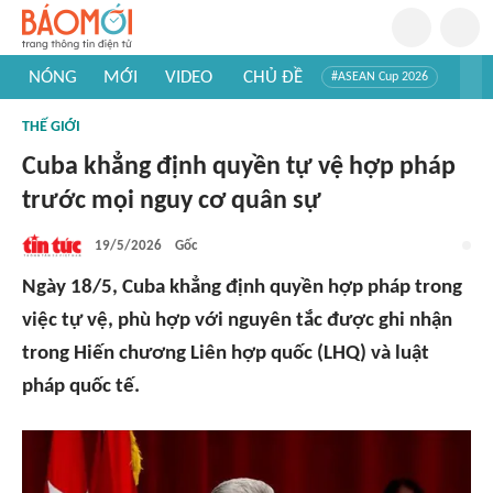
NÓNG
MỚI
VIDEO
CHỦ ĐỀ
#ASEAN Cup 2026
#Trí tuệ nhân tạo
#Mỹ - Iran
#Khám phá Việt Nam
THẾ GIỚI
#Khám phá thế giới
Cuba khẳng định quyền tự vệ hợp pháp
trước mọi nguy cơ quân sự
19/5/2026
Gốc
Ngày 18/5, Cuba khẳng định quyền hợp pháp trong
việc tự vệ, phù hợp với nguyên tắc được ghi nhận
trong Hiến chương Liên hợp quốc (LHQ) và luật
pháp quốc tế.